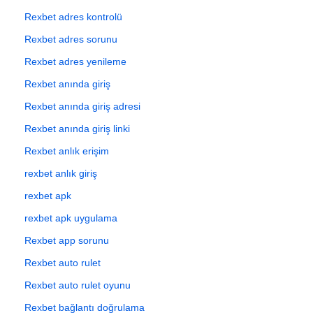
Rexbet adres kontrolü
Rexbet adres sorunu
Rexbet adres yenileme
Rexbet anında giriş
Rexbet anında giriş adresi
Rexbet anında giriş linki
Rexbet anlık erişim
rexbet anlık giriş
rexbet apk
rexbet apk uygulama
Rexbet app sorunu
Rexbet auto rulet
Rexbet auto rulet oyunu
Rexbet bağlantı doğrulama