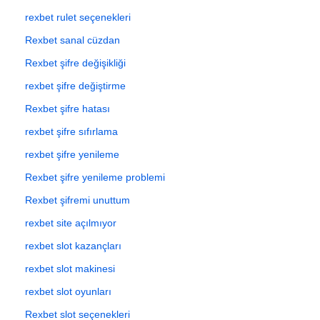
rexbet rulet seçenekleri
Rexbet sanal cüzdan
Rexbet şifre değişikliği
rexbet şifre değiştirme
Rexbet şifre hatası
rexbet şifre sıfırlama
rexbet şifre yenileme
Rexbet şifre yenileme problemi
Rexbet şifremi unuttum
rexbet site açılmıyor
rexbet slot kazançları
rexbet slot makinesi
rexbet slot oyunları
Rexbet slot seçenekleri