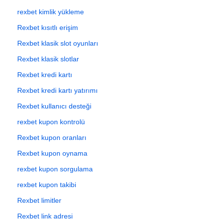
rexbet kimlik yükleme
Rexbet kısıtlı erişim
Rexbet klasik slot oyunları
Rexbet klasik slotlar
Rexbet kredi kartı
Rexbet kredi kartı yatırımı
Rexbet kullanıcı desteği
rexbet kupon kontrolü
Rexbet kupon oranları
Rexbet kupon oynama
rexbet kupon sorgulama
rexbet kupon takibi
Rexbet limitler
Rexbet link adresi