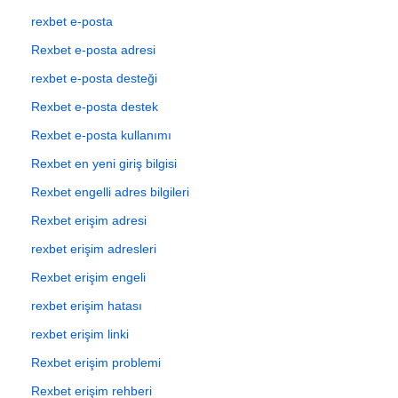
rexbet e-posta
Rexbet e-posta adresi
rexbet e-posta desteği
Rexbet e-posta destek
Rexbet e-posta kullanımı
Rexbet en yeni giriş bilgisi
Rexbet engelli adres bilgileri
Rexbet erişim adresi
rexbet erişim adresleri
Rexbet erişim engeli
rexbet erişim hatası
rexbet erişim linki
Rexbet erişim problemi
Rexbet erişim rehberi