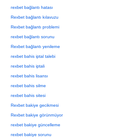
rexbet bağlantı hatası
Rexbet bağlantı kılavuzu
Rexbet bağlantı problemi
rexbet bağlantı sorunu
Rexbet bağlantı yenileme
rexbet bahis iptal talebi
rexbet bahis iptali
rexbet bahis lisansı
rexbet bahis silme
rexbet bahis sitesi
Rexbet bakiye gecikmesi
Rexbet bakiye görünmüyor
rexbet bakiye güncelleme
rexbet bakiye sorunu