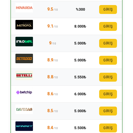
9.5
%300
GİRİŞ
/10
9.1
8.000₺
GİRİŞ
/10
9
5.000₺
GİRİŞ
/10
8.9
5.000₺
GİRİŞ
/10
8.8
5.550₺
GİRİŞ
/10
8.6
6.000₺
GİRİŞ
/10
8.5
5.000₺
GİRİŞ
/10
8.4
5.500₺
GİRİŞ
/10