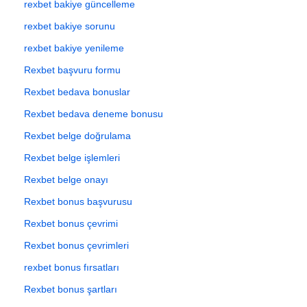
rexbet bakiye güncelleme
rexbet bakiye sorunu
rexbet bakiye yenileme
Rexbet başvuru formu
Rexbet bedava bonuslar
Rexbet bedava deneme bonusu
Rexbet belge doğrulama
Rexbet belge işlemleri
Rexbet belge onayı
Rexbet bonus başvurusu
Rexbet bonus çevrimi
Rexbet bonus çevrimleri
rexbet bonus fırsatları
Rexbet bonus şartları