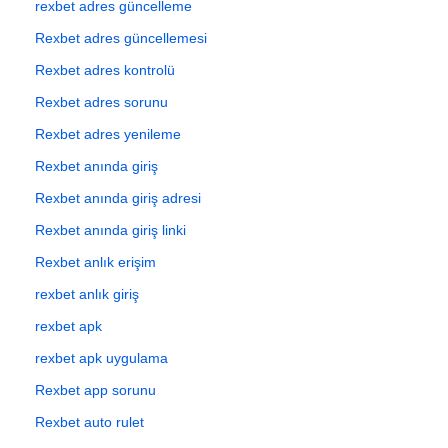
rexbet adres güncelleme
Rexbet adres güncellemesi
Rexbet adres kontrolü
Rexbet adres sorunu
Rexbet adres yenileme
Rexbet anında giriş
Rexbet anında giriş adresi
Rexbet anında giriş linki
Rexbet anlık erişim
rexbet anlık giriş
rexbet apk
rexbet apk uygulama
Rexbet app sorunu
Rexbet auto rulet