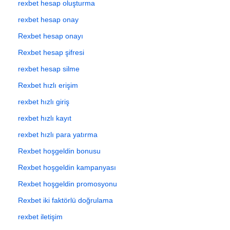
rexbet hesap oluşturma
rexbet hesap onay
Rexbet hesap onayı
Rexbet hesap şifresi
rexbet hesap silme
Rexbet hızlı erişim
rexbet hızlı giriş
rexbet hızlı kayıt
rexbet hızlı para yatırma
Rexbet hoşgeldin bonusu
Rexbet hoşgeldin kampanyası
Rexbet hoşgeldin promosyonu
Rexbet iki faktörlü doğrulama
rexbet iletişim