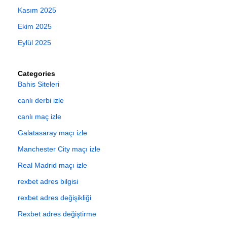
Kasım 2025
Ekim 2025
Eylül 2025
Categories
Bahis Siteleri
canlı derbi izle
canlı maç izle
Galatasaray maçı izle
Manchester City maçı izle
Real Madrid maçı izle
rexbet adres bilgisi
rexbet adres değişikliği
Rexbet adres değiştirme