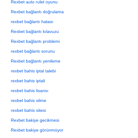
Rexbet auto rulet oyunu
Rexbet bağlantı doğrulama
rexbet bağlantı hatası
Rexbet bağlantı kılavuzu
Rexbet bağlantı problemi
rexbet bağlantı sorunu
Rexbet bağlantı yenileme
rexbet bahis iptal talebi
rexbet bahis iptali
rexbet bahis lisansı
rexbet bahis silme
rexbet bahis sitesi
Rexbet bakiye gecikmesi
Rexbet bakiye görünmüyor