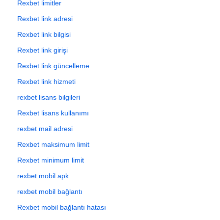
Rexbet limitler
Rexbet link adresi
Rexbet link bilgisi
Rexbet link girişi
Rexbet link güncelleme
Rexbet link hizmeti
rexbet lisans bilgileri
Rexbet lisans kullanımı
rexbet mail adresi
Rexbet maksimum limit
Rexbet minimum limit
rexbet mobil apk
rexbet mobil bağlantı
Rexbet mobil bağlantı hatası