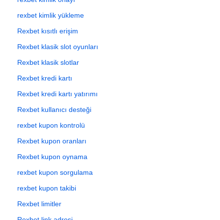
rexbet kimlik yükleme
Rexbet kısıtlı erişim
Rexbet klasik slot oyunları
Rexbet klasik slotlar
Rexbet kredi kartı
Rexbet kredi kartı yatırımı
Rexbet kullanıcı desteği
rexbet kupon kontrolü
Rexbet kupon oranları
Rexbet kupon oynama
rexbet kupon sorgulama
rexbet kupon takibi
Rexbet limitler
Rexbet link adresi