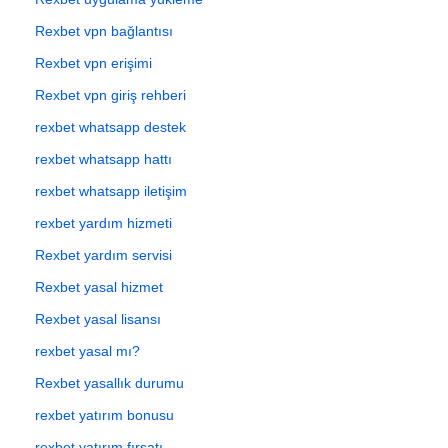
Rexbet vpn bağlantısı
Rexbet vpn erişimi
Rexbet vpn giriş rehberi
rexbet whatsapp destek
rexbet whatsapp hattı
rexbet whatsapp iletişim
rexbet yardım hizmeti
Rexbet yardım servisi
Rexbet yasal hizmet
Rexbet yasal lisansı
rexbet yasal mı?
Rexbet yasallık durumu
rexbet yatırım bonusu
rexbet yatırım fırsatı