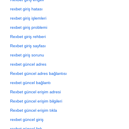
rexbet giriş hatası
rexbet giriş işlemleri
rexbet giriş problemi
Rexbet giriş rehberi
Rexbet giriş sayfası
rexbet giriş sorunu
rexbet güncel adres
Rexbet güncel adres bağlantısı
rexbet güncel bağlantı
Rexbet güncel erişim adresi
Rexbet güncel erişim bilgileri
Rexbet güncel erişim tıkla
rexbet güncel giriş
rexbet güncel link