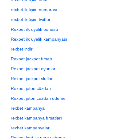
rexbet iletişim numarası
rexbet iletişim twitter
Rexbet ilk üyelik bonusu
Rexbet ilk üyelik kampanyası
rexbet indir
Rexbet jackpot fırsatı
Rexbet jackpot oyunlar
Rexbet jackpot slotlar
Rexbet jeton cüzdan
Rexbet jeton cüzdan ödeme
rexbet kampanya
rexbet kampanya fırsatları
rexbet kampanyalar
Rexbet kart ile para yatırma