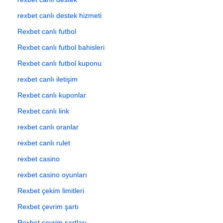
rexbet canlı destek hizmeti
Rexbet canlı futbol
Rexbet canlı futbol bahisleri
Rexbet canlı futbol kuponu
rexbet canlı iletişim
Rexbet canlı kuponlar
Rexbet canlı link
rexbet canlı oranlar
rexbet canlı rulet
rexbet casino
rexbet casino oyunları
Rexbet çekim limitleri
Rexbet çevrim şartı
Rexbet çevrim şartları