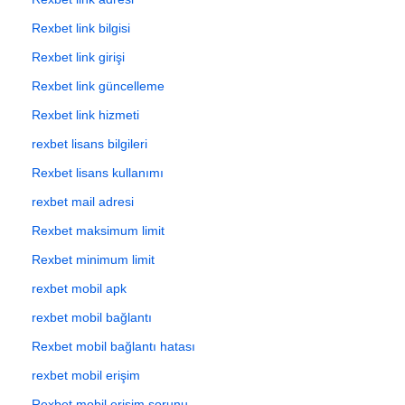
Rexbet link bilgisi
Rexbet link girişi
Rexbet link güncelleme
Rexbet link hizmeti
rexbet lisans bilgileri
Rexbet lisans kullanımı
rexbet mail adresi
Rexbet maksimum limit
Rexbet minimum limit
rexbet mobil apk
rexbet mobil bağlantı
Rexbet mobil bağlantı hatası
rexbet mobil erişim
Rexbet mobil erişim sorunu