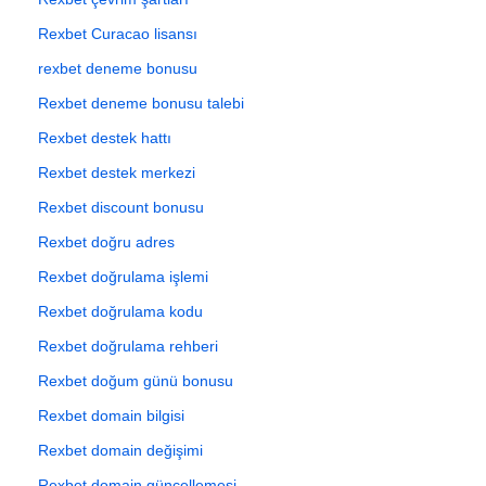
Rexbet Curacao lisansı
rexbet deneme bonusu
Rexbet deneme bonusu talebi
Rexbet destek hattı
Rexbet destek merkezi
Rexbet discount bonusu
Rexbet doğru adres
Rexbet doğrulama işlemi
Rexbet doğrulama kodu
Rexbet doğrulama rehberi
Rexbet doğum günü bonusu
Rexbet domain bilgisi
Rexbet domain değişimi
Rexbet domain güncellemesi