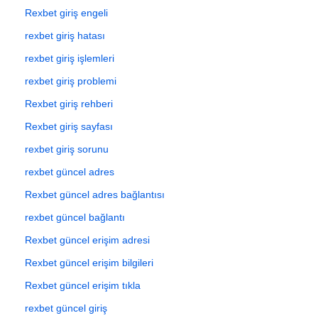
Rexbet giriş engeli
rexbet giriş hatası
rexbet giriş işlemleri
rexbet giriş problemi
Rexbet giriş rehberi
Rexbet giriş sayfası
rexbet giriş sorunu
rexbet güncel adres
Rexbet güncel adres bağlantısı
rexbet güncel bağlantı
Rexbet güncel erişim adresi
Rexbet güncel erişim bilgileri
Rexbet güncel erişim tıkla
rexbet güncel giriş