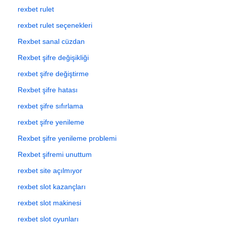
rexbet rulet
rexbet rulet seçenekleri
Rexbet sanal cüzdan
Rexbet şifre değişikliği
rexbet şifre değiştirme
Rexbet şifre hatası
rexbet şifre sıfırlama
rexbet şifre yenileme
Rexbet şifre yenileme problemi
Rexbet şifremi unuttum
rexbet site açılmıyor
rexbet slot kazançları
rexbet slot makinesi
rexbet slot oyunları