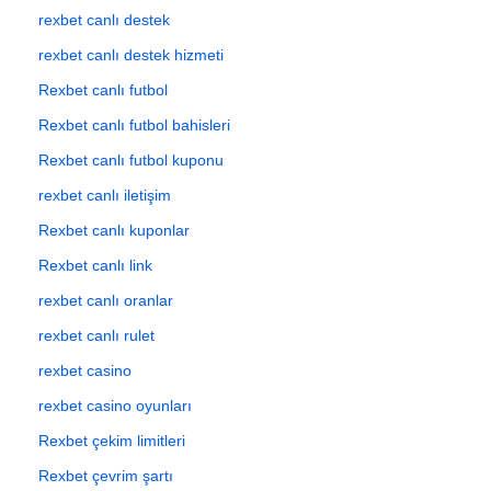
rexbet canlı destek
rexbet canlı destek hizmeti
Rexbet canlı futbol
Rexbet canlı futbol bahisleri
Rexbet canlı futbol kuponu
rexbet canlı iletişim
Rexbet canlı kuponlar
Rexbet canlı link
rexbet canlı oranlar
rexbet canlı rulet
rexbet casino
rexbet casino oyunları
Rexbet çekim limitleri
Rexbet çevrim şartı