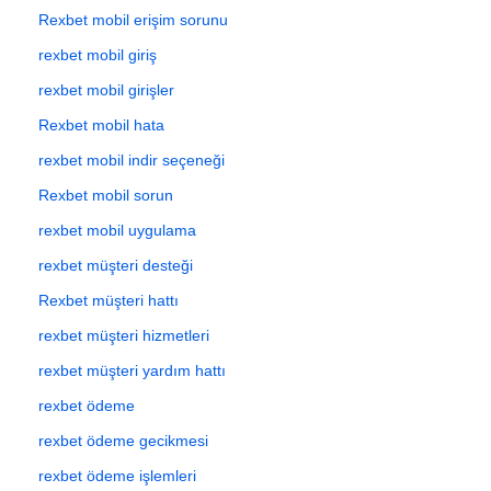
Rexbet mobil erişim sorunu
rexbet mobil giriş
rexbet mobil girişler
Rexbet mobil hata
rexbet mobil indir seçeneği
Rexbet mobil sorun
rexbet mobil uygulama
rexbet müşteri desteği
Rexbet müşteri hattı
rexbet müşteri hizmetleri
rexbet müşteri yardım hattı
rexbet ödeme
rexbet ödeme gecikmesi
rexbet ödeme işlemleri