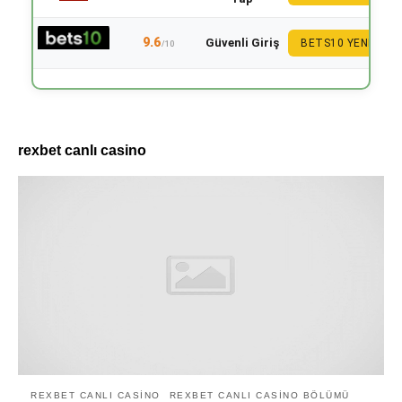
9.6
Güvenli Giriş
BETS10 YENI
/10
rexbet canlı casino
REXBET CANLI CASINO
REXBET CANLI CASINO BÖLÜMÜ