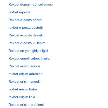
Rexbet domain güncellemesi
rexbet e-posta
Rexbet e-posta adresi
rexbet e-posta desteği
Rexbet e-posta destek
Rexbet e-posta kullanımı
Rexbet en yeni giriş bilgisi
Rexbet engelli adres bilgileri
Rexbet erişim adresi
rexbet erişim adresleri
Rexbet erişim engeli
rexbet erişim hatası
rexbet erişim linki
Rexbet erişim problemi