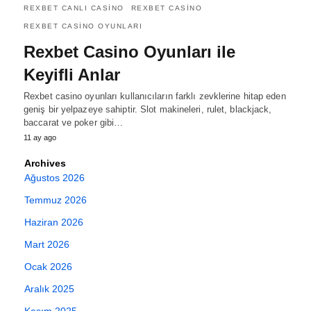
REXBET CANLI CASINO
REXBET CASINO
REXBET CASINO OYUNLARI
Rexbet Casino Oyunları ile
Keyifli Anlar
Rexbet casino oyunları kullanıcıların farklı zevklerine hitap eden
geniş bir yelpazeye sahiptir. Slot makineleri, rulet, blackjack,
baccarat ve poker gibi…
11 ay ago
Archives
Ağustos 2026
Temmuz 2026
Haziran 2026
Mart 2026
Ocak 2026
Aralık 2025