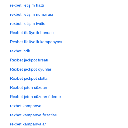
rexbet iletişim hattı
rexbet iletişim numarası
rexbet iletişim twitter
Rexbet ilk üyelik bonusu
Rexbet ilk üyelik kampanyası
rexbet indir
Rexbet jackpot fırsatı
Rexbet jackpot oyunlar
Rexbet jackpot slotlar
Rexbet jeton cüzdan
Rexbet jeton cüzdan ödeme
rexbet kampanya
rexbet kampanya fırsatları
rexbet kampanyalar