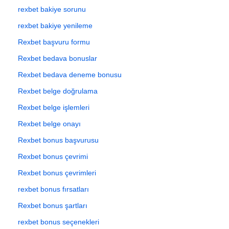
rexbet bakiye sorunu
rexbet bakiye yenileme
Rexbet başvuru formu
Rexbet bedava bonuslar
Rexbet bedava deneme bonusu
Rexbet belge doğrulama
Rexbet belge işlemleri
Rexbet belge onayı
Rexbet bonus başvurusu
Rexbet bonus çevrimi
Rexbet bonus çevrimleri
rexbet bonus fırsatları
Rexbet bonus şartları
rexbet bonus seçenekleri