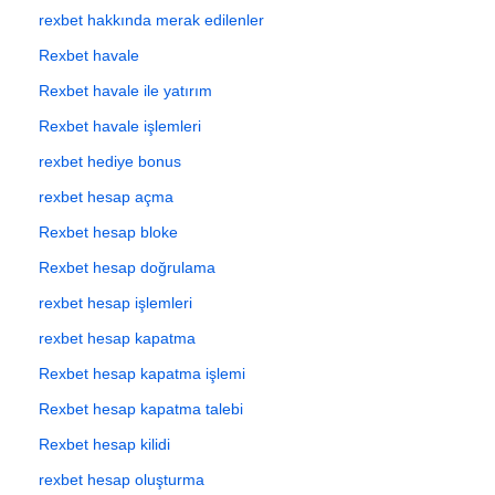
rexbet hakkında merak edilenler
Rexbet havale
Rexbet havale ile yatırım
Rexbet havale işlemleri
rexbet hediye bonus
rexbet hesap açma
Rexbet hesap bloke
Rexbet hesap doğrulama
rexbet hesap işlemleri
rexbet hesap kapatma
Rexbet hesap kapatma işlemi
Rexbet hesap kapatma talebi
Rexbet hesap kilidi
rexbet hesap oluşturma