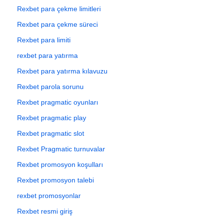
Rexbet para çekme limitleri
Rexbet para çekme süreci
Rexbet para limiti
rexbet para yatırma
Rexbet para yatırma kılavuzu
Rexbet parola sorunu
Rexbet pragmatic oyunları
Rexbet pragmatic play
Rexbet pragmatic slot
Rexbet Pragmatic turnuvalar
Rexbet promosyon koşulları
Rexbet promosyon talebi
rexbet promosyonlar
Rexbet resmi giriş