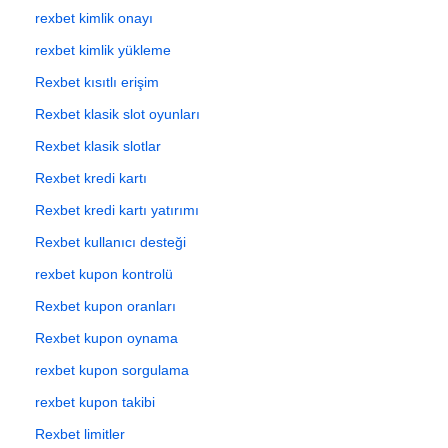
rexbet kimlik onayı
rexbet kimlik yükleme
Rexbet kısıtlı erişim
Rexbet klasik slot oyunları
Rexbet klasik slotlar
Rexbet kredi kartı
Rexbet kredi kartı yatırımı
Rexbet kullanıcı desteği
rexbet kupon kontrolü
Rexbet kupon oranları
Rexbet kupon oynama
rexbet kupon sorgulama
rexbet kupon takibi
Rexbet limitler