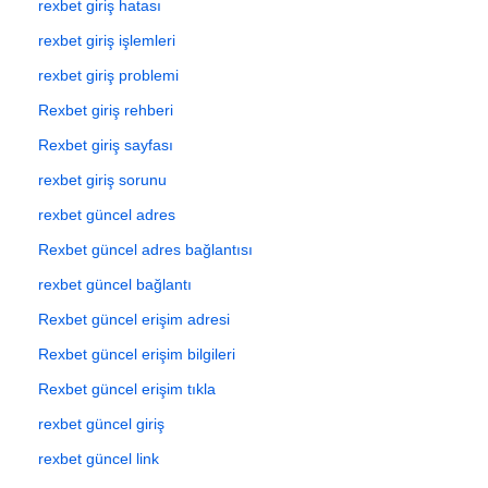
rexbet giriş hatası
rexbet giriş işlemleri
rexbet giriş problemi
Rexbet giriş rehberi
Rexbet giriş sayfası
rexbet giriş sorunu
rexbet güncel adres
Rexbet güncel adres bağlantısı
rexbet güncel bağlantı
Rexbet güncel erişim adresi
Rexbet güncel erişim bilgileri
Rexbet güncel erişim tıkla
rexbet güncel giriş
rexbet güncel link