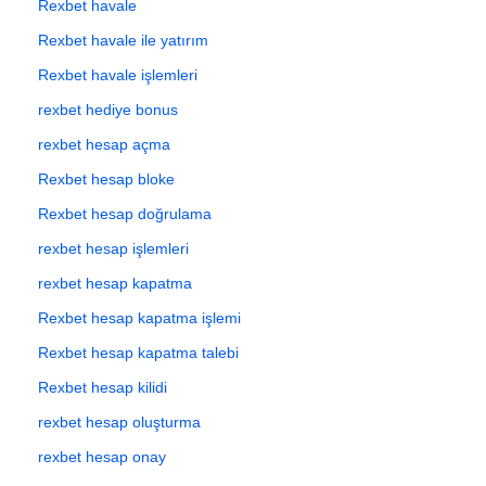
Rexbet havale
Rexbet havale ile yatırım
Rexbet havale işlemleri
rexbet hediye bonus
rexbet hesap açma
Rexbet hesap bloke
Rexbet hesap doğrulama
rexbet hesap işlemleri
rexbet hesap kapatma
Rexbet hesap kapatma işlemi
Rexbet hesap kapatma talebi
Rexbet hesap kilidi
rexbet hesap oluşturma
rexbet hesap onay