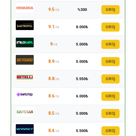
9.5
%300
GİRİŞ
/10
9.1
8.000₺
GİRİŞ
/10
9
5.000₺
GİRİŞ
/10
8.9
5.000₺
GİRİŞ
/10
8.8
5.550₺
GİRİŞ
/10
8.6
6.000₺
GİRİŞ
/10
8.5
5.000₺
GİRİŞ
/10
8.4
5.500₺
GİRİŞ
/10