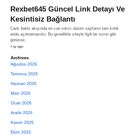
Rexbet645 Güncel Link Detayı Ve
Kesintisiz Bağlantı
Canlı bahis akışında en can sıkıcı durum sayfanın tam kritik
anda açılmamasıdır. Bu genellikle siteyle ilgili bir sorun gibi
görünse…
7 ay ago
Archives
Ağustos 2026
Temmuz 2026
Haziran 2026
Mart 2026
Ocak 2026
Aralık 2025
Kasım 2025
Ekim 2025