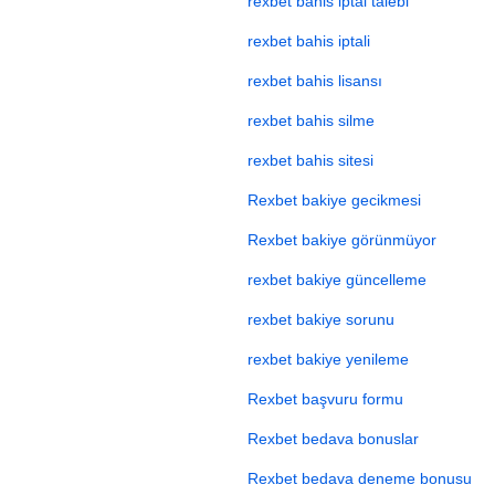
rexbet bahis iptal talebi
rexbet bahis iptali
rexbet bahis lisansı
rexbet bahis silme
rexbet bahis sitesi
Rexbet bakiye gecikmesi
Rexbet bakiye görünmüyor
rexbet bakiye güncelleme
rexbet bakiye sorunu
rexbet bakiye yenileme
Rexbet başvuru formu
Rexbet bedava bonuslar
Rexbet bedava deneme bonusu