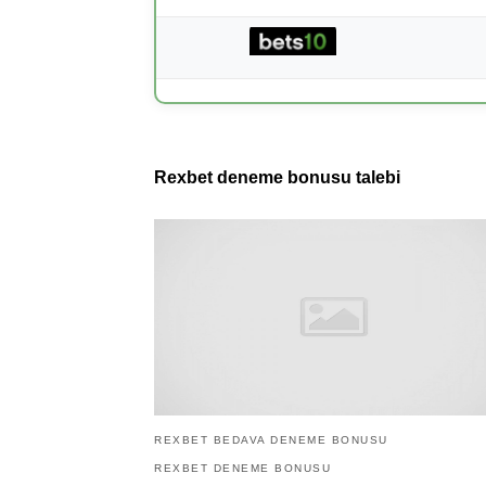
Rexbet deneme bonusu talebi
REXBET BEDAVA DENEME BONUSU
REXBET DENEME BONUSU