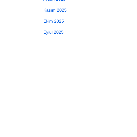
Kasım 2025
Ekim 2025
Eylül 2025