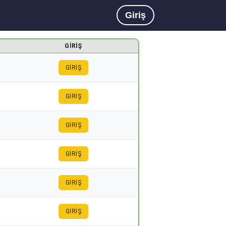
Giriş
GIRIŞ
GİRİŞ
GİRİŞ
GİRİŞ
GİRİŞ
GİRİŞ
GİRİŞ