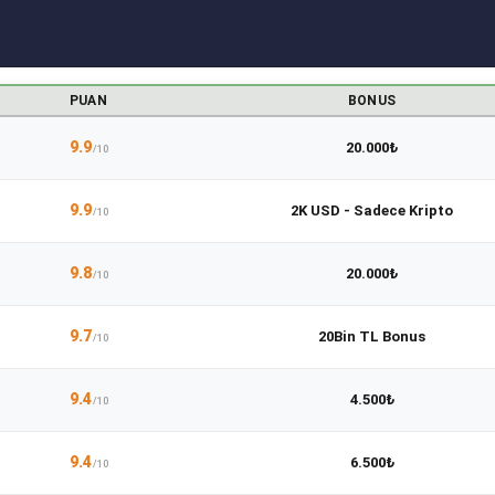
PUAN
BONUS
9.9
20.000₺
/10
9.9
2K USD - Sadece Kripto
/10
9.8
20.000₺
/10
9.7
20Bin TL Bonus
/10
9.4
4.500₺
/10
9.4
6.500₺
/10