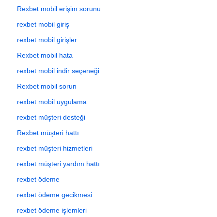
Rexbet mobil erişim sorunu
rexbet mobil giriş
rexbet mobil girişler
Rexbet mobil hata
rexbet mobil indir seçeneği
Rexbet mobil sorun
rexbet mobil uygulama
rexbet müşteri desteği
Rexbet müşteri hattı
rexbet müşteri hizmetleri
rexbet müşteri yardım hattı
rexbet ödeme
rexbet ödeme gecikmesi
rexbet ödeme işlemleri