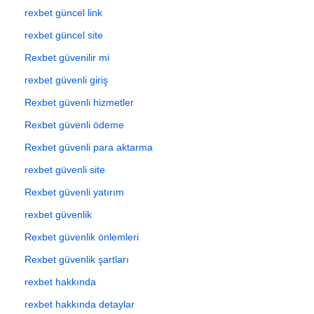
rexbet güncel link
rexbet güncel site
Rexbet güvenilir mi
rexbet güvenli giriş
Rexbet güvenli hizmetler
Rexbet güvenli ödeme
Rexbet güvenli para aktarma
rexbet güvenli site
Rexbet güvenli yatırım
rexbet güvenlik
Rexbet güvenlik önlemleri
Rexbet güvenlik şartları
rexbet hakkında
rexbet hakkında detaylar