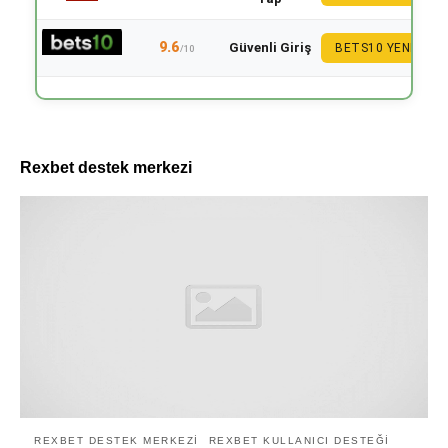
9.6
Güvenli Giriş
BETS10 YENI
/10
Rexbet destek merkezi
REXBET DESTEK MERKEZI
REXBET KULLANICI DESTEĞI