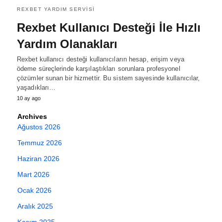
REXBET YARDIM SERVISI
Rexbet Kullanıcı Desteği İle Hızlı
Yardım Olanakları
Rexbet kullanıcı desteği kullanıcıların hesap, erişim veya
ödeme süreçlerinde karşılaştıkları sorunlara profesyonel
çözümler sunan bir hizmettir. Bu sistem sayesinde kullanıcılar,
yaşadıkları…
10 ay ago
Archives
Ağustos 2026
Temmuz 2026
Haziran 2026
Mart 2026
Ocak 2026
Aralık 2025
Kasım 2025