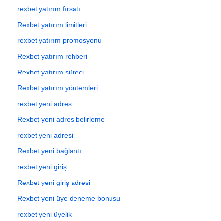
rexbet yatırım fırsatı
Rexbet yatırım limitleri
rexbet yatırım promosyonu
Rexbet yatırım rehberi
Rexbet yatırım süreci
Rexbet yatırım yöntemleri
rexbet yeni adres
Rexbet yeni adres belirleme
rexbet yeni adresi
Rexbet yeni bağlantı
rexbet yeni giriş
Rexbet yeni giriş adresi
Rexbet yeni üye deneme bonusu
rexbet yeni üyelik