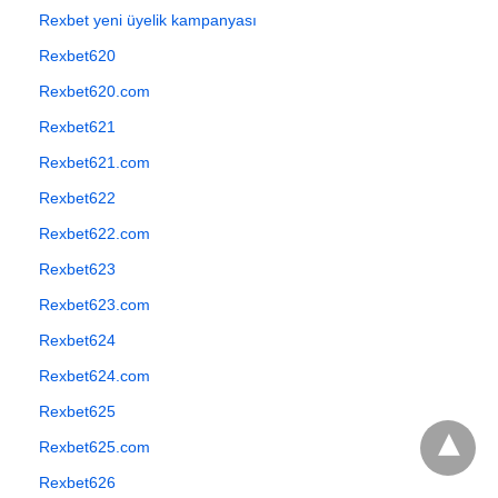
Rexbet yeni üyelik kampanyası
Rexbet620
Rexbet620.com
Rexbet621
Rexbet621.com
Rexbet622
Rexbet622.com
Rexbet623
Rexbet623.com
Rexbet624
Rexbet624.com
Rexbet625
Rexbet625.com
Rexbet626