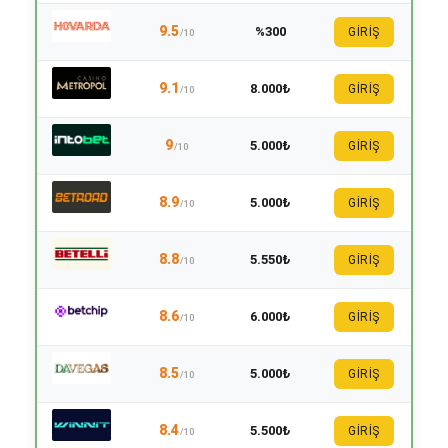
9.5
%300
GİRİŞ
/10
9.1
8.000₺
GİRİŞ
/10
9
5.000₺
GİRİŞ
/10
8.9
5.000₺
GİRİŞ
/10
8.8
5.550₺
GİRİŞ
/10
8.6
6.000₺
GİRİŞ
/10
8.5
5.000₺
GİRİŞ
/10
8.4
5.500₺
GİRİŞ
/10