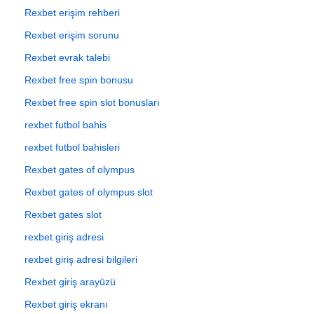
Rexbet erişim rehberi
Rexbet erişim sorunu
Rexbet evrak talebi
Rexbet free spin bonusu
Rexbet free spin slot bonusları
rexbet futbol bahis
rexbet futbol bahisleri
Rexbet gates of olympus
Rexbet gates of olympus slot
Rexbet gates slot
rexbet giriş adresi
rexbet giriş adresi bilgileri
Rexbet giriş arayüzü
Rexbet giriş ekranı