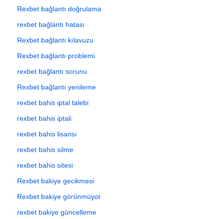
Rexbet bağlantı doğrulama
rexbet bağlantı hatası
Rexbet bağlantı kılavuzu
Rexbet bağlantı problemi
rexbet bağlantı sorunu
Rexbet bağlantı yenileme
rexbet bahis iptal talebi
rexbet bahis iptali
rexbet bahis lisansı
rexbet bahis silme
rexbet bahis sitesi
Rexbet bakiye gecikmesi
Rexbet bakiye görünmüyor
rexbet bakiye güncelleme