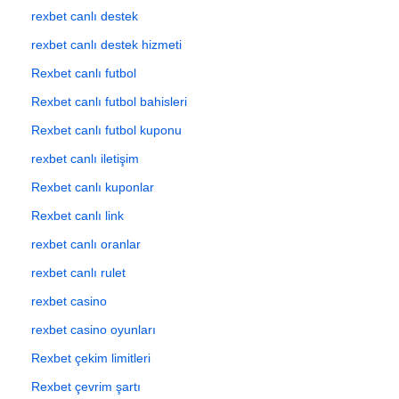
rexbet canlı destek
rexbet canlı destek hizmeti
Rexbet canlı futbol
Rexbet canlı futbol bahisleri
Rexbet canlı futbol kuponu
rexbet canlı iletişim
Rexbet canlı kuponlar
Rexbet canlı link
rexbet canlı oranlar
rexbet canlı rulet
rexbet casino
rexbet casino oyunları
Rexbet çekim limitleri
Rexbet çevrim şartı