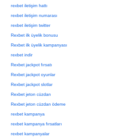
rexbet iletişim hattı
rexbet iletişim numarası
rexbet iletişim twitter
Rexbet ilk üyelik bonusu
Rexbet ilk üyelik kampanyası
rexbet indir
Rexbet jackpot fırsatı
Rexbet jackpot oyunlar
Rexbet jackpot slotlar
Rexbet jeton cüzdan
Rexbet jeton cüzdan ödeme
rexbet kampanya
rexbet kampanya fırsatları
rexbet kampanyalar