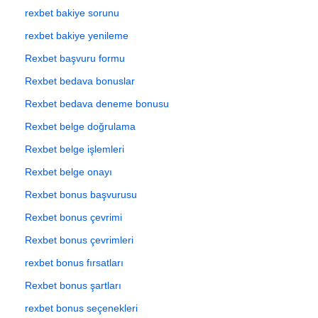
rexbet bakiye sorunu
rexbet bakiye yenileme
Rexbet başvuru formu
Rexbet bedava bonuslar
Rexbet bedava deneme bonusu
Rexbet belge doğrulama
Rexbet belge işlemleri
Rexbet belge onayı
Rexbet bonus başvurusu
Rexbet bonus çevrimi
Rexbet bonus çevrimleri
rexbet bonus fırsatları
Rexbet bonus şartları
rexbet bonus seçenekleri