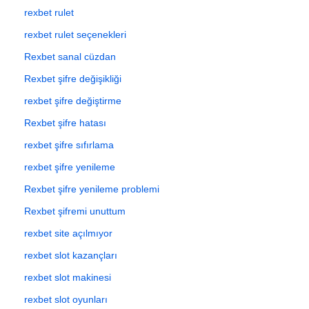
rexbet rulet
rexbet rulet seçenekleri
Rexbet sanal cüzdan
Rexbet şifre değişikliği
rexbet şifre değiştirme
Rexbet şifre hatası
rexbet şifre sıfırlama
rexbet şifre yenileme
Rexbet şifre yenileme problemi
Rexbet şifremi unuttum
rexbet site açılmıyor
rexbet slot kazançları
rexbet slot makinesi
rexbet slot oyunları