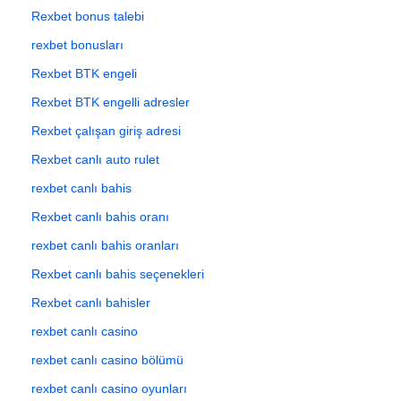
Rexbet bonus talebi
rexbet bonusları
Rexbet BTK engeli
Rexbet BTK engelli adresler
Rexbet çalışan giriş adresi
Rexbet canlı auto rulet
rexbet canlı bahis
Rexbet canlı bahis oranı
rexbet canlı bahis oranları
Rexbet canlı bahis seçenekleri
Rexbet canlı bahisler
rexbet canlı casino
rexbet canlı casino bölümü
rexbet canlı casino oyunları