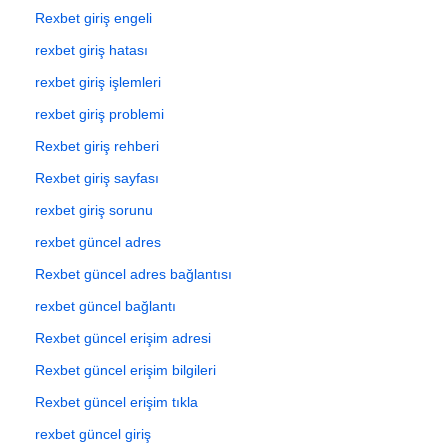
Rexbet giriş engeli
rexbet giriş hatası
rexbet giriş işlemleri
rexbet giriş problemi
Rexbet giriş rehberi
Rexbet giriş sayfası
rexbet giriş sorunu
rexbet güncel adres
Rexbet güncel adres bağlantısı
rexbet güncel bağlantı
Rexbet güncel erişim adresi
Rexbet güncel erişim bilgileri
Rexbet güncel erişim tıkla
rexbet güncel giriş