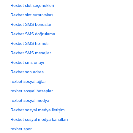
Rexbet slot seçenekleri
Rexbet slot turnuvaları
Rexbet SMS bonusları
Rexbet SMS doğrulama
Rexbet SMS hizmeti
Rexbet SMS mesajlar
Rexbet sms onayı
Rexbet son adres
rexbet sosyal ağlar
rexbet sosyal hesaplar
rexbet sosyal medya
Rexbet sosyal medya iletişim
Rexbet sosyal medya kanalları
rexbet spor