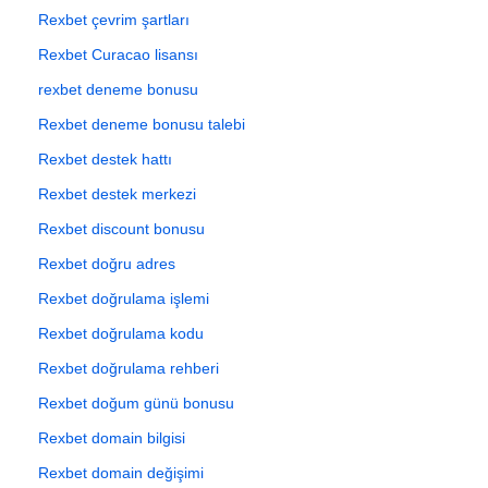
Rexbet çevrim şartları
Rexbet Curacao lisansı
rexbet deneme bonusu
Rexbet deneme bonusu talebi
Rexbet destek hattı
Rexbet destek merkezi
Rexbet discount bonusu
Rexbet doğru adres
Rexbet doğrulama işlemi
Rexbet doğrulama kodu
Rexbet doğrulama rehberi
Rexbet doğum günü bonusu
Rexbet domain bilgisi
Rexbet domain değişimi