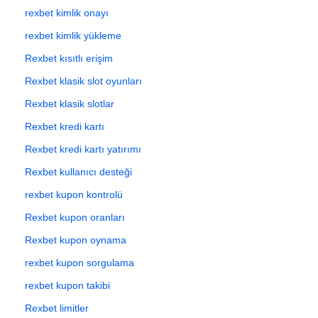
rexbet kimlik onayı
rexbet kimlik yükleme
Rexbet kısıtlı erişim
Rexbet klasik slot oyunları
Rexbet klasik slotlar
Rexbet kredi kartı
Rexbet kredi kartı yatırımı
Rexbet kullanıcı desteği
rexbet kupon kontrolü
Rexbet kupon oranları
Rexbet kupon oynama
rexbet kupon sorgulama
rexbet kupon takibi
Rexbet limitler