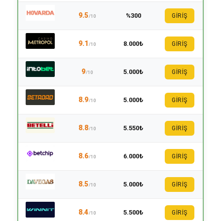
9.5
%300
GİRİŞ
/10
9.1
8.000₺
GİRİŞ
/10
9
5.000₺
GİRİŞ
/10
8.9
5.000₺
GİRİŞ
/10
8.8
5.550₺
GİRİŞ
/10
8.6
6.000₺
GİRİŞ
/10
8.5
5.000₺
GİRİŞ
/10
8.4
5.500₺
GİRİŞ
/10