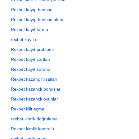
Rexbet kayıp bonusu
Rexbet kayıp bonusu alımı
Rexbet kayıt formu
rexbet kayıt ol
Rexbet kayıt problemi
Rexbet kayıt şartları
Rexbet kayıt sorunu
Rexbet kazanç fırsatları
Rexbet kazançlı bonuslar
Rexbet kazançlı oyunlar
Rexbet kilit açma
rexbet kimlik doğrulama
Rexbet kimlik kontrolü
rexbet kimlik onayı