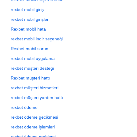
rexbet mobil giriş
rexbet mobil girişler
Rexbet mobil hata
rexbet mobil indir seçeneği
Rexbet mobil sorun
rexbet mobil uygulama
rexbet müşteri desteği
Rexbet müşteri hattı
rexbet müşteri hizmetleri
rexbet müşteri yardım hattı
rexbet ödeme
rexbet ödeme gecikmesi
rexbet ödeme işlemleri
rexbet ödeme problemi