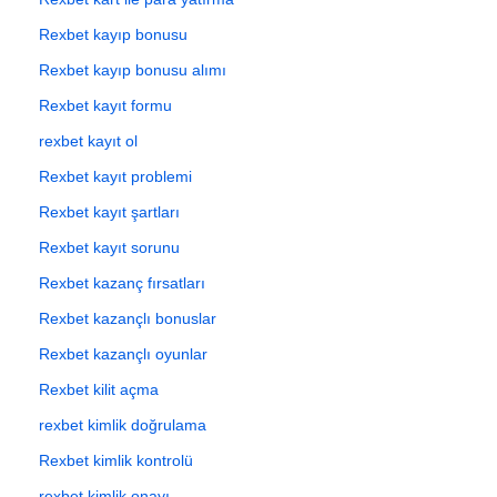
Rexbet kayıp bonusu
Rexbet kayıp bonusu alımı
Rexbet kayıt formu
rexbet kayıt ol
Rexbet kayıt problemi
Rexbet kayıt şartları
Rexbet kayıt sorunu
Rexbet kazanç fırsatları
Rexbet kazançlı bonuslar
Rexbet kazançlı oyunlar
Rexbet kilit açma
rexbet kimlik doğrulama
Rexbet kimlik kontrolü
rexbet kimlik onayı