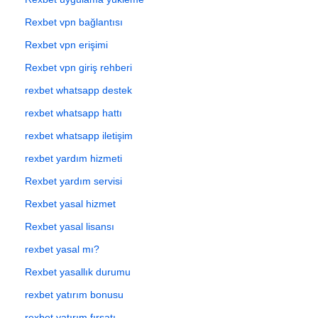
Rexbet vpn bağlantısı
Rexbet vpn erişimi
Rexbet vpn giriş rehberi
rexbet whatsapp destek
rexbet whatsapp hattı
rexbet whatsapp iletişim
rexbet yardım hizmeti
Rexbet yardım servisi
Rexbet yasal hizmet
Rexbet yasal lisansı
rexbet yasal mı?
Rexbet yasallık durumu
rexbet yatırım bonusu
rexbet yatırım fırsatı