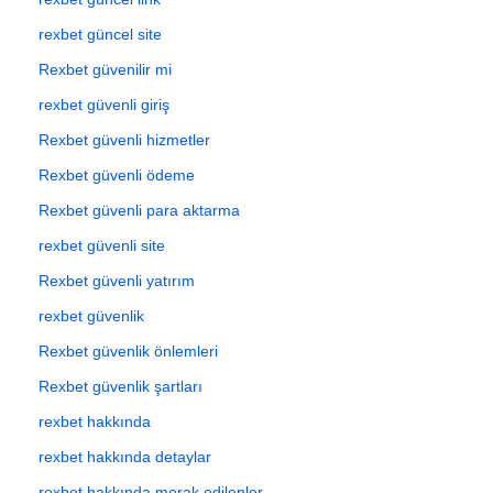
rexbet güncel site
Rexbet güvenilir mi
rexbet güvenli giriş
Rexbet güvenli hizmetler
Rexbet güvenli ödeme
Rexbet güvenli para aktarma
rexbet güvenli site
Rexbet güvenli yatırım
rexbet güvenlik
Rexbet güvenlik önlemleri
Rexbet güvenlik şartları
rexbet hakkında
rexbet hakkında detaylar
rexbet hakkında merak edilenler