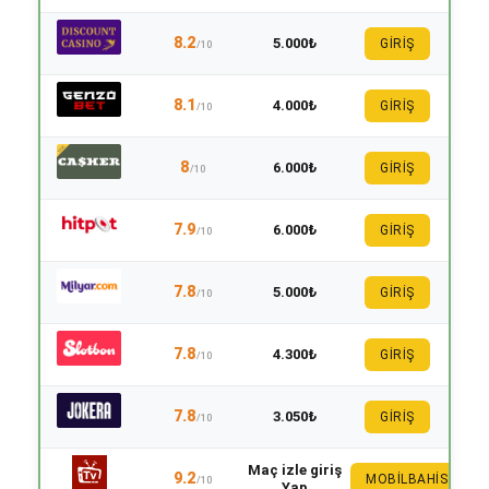
8.2
5.000₺
GİRİŞ
/10
8.1
4.000₺
GİRİŞ
/10
8
6.000₺
GİRİŞ
/10
7.9
6.000₺
GİRİŞ
/10
7.8
5.000₺
GİRİŞ
/10
7.8
4.300₺
GİRİŞ
/10
7.8
3.050₺
GİRİŞ
/10
Maç izle giriş
9.2
MOBILBAHIS
/10
Yap