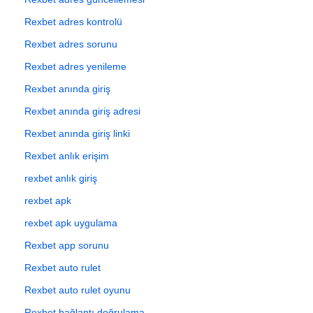
Rexbet adres kontrolü
Rexbet adres sorunu
Rexbet adres yenileme
Rexbet anında giriş
Rexbet anında giriş adresi
Rexbet anında giriş linki
Rexbet anlık erişim
rexbet anlık giriş
rexbet apk
rexbet apk uygulama
Rexbet app sorunu
Rexbet auto rulet
Rexbet auto rulet oyunu
Rexbet bağlantı doğrulama