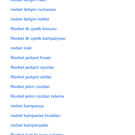
rexbet iletişim numarası
rexbet iletişim twitter
Rexbet ilk üyelik bonusu
Rexbet ilk üyelik kampanyası
rexbet indir
Rexbet jackpot fırsatı
Rexbet jackpot oyunlar
Rexbet jackpot slotlar
Rexbet jeton cüzdan
Rexbet jeton cüzdan ödeme
rexbet kampanya
rexbet kampanya fırsatları
rexbet kampanyalar
Rexbet kart ile para yatırma