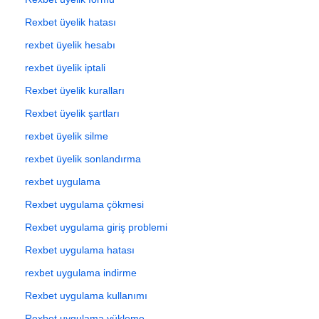
Rexbet üyelik hatası
rexbet üyelik hesabı
rexbet üyelik iptali
Rexbet üyelik kuralları
Rexbet üyelik şartları
rexbet üyelik silme
rexbet üyelik sonlandırma
rexbet uygulama
Rexbet uygulama çökmesi
Rexbet uygulama giriş problemi
Rexbet uygulama hatası
rexbet uygulama indirme
Rexbet uygulama kullanımı
Rexbet uygulama yükleme