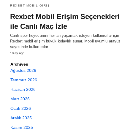
REXBET MOBIL GIRIŞ
Rexbet Mobil Erişim Seçenekleri
ile Canlı Maç İzle
Canlı spor heyecanını her an yaşamak isteyen kullanıcılar için
Rexbet mobil erişim büyük kolaylık sunar. Mobil uyumlu arayüz
sayesinde kullanıcılar…
10 ay ago
Archives
Ağustos 2026
Temmuz 2026
Haziran 2026
Mart 2026
Ocak 2026
Aralık 2025
Kasım 2025