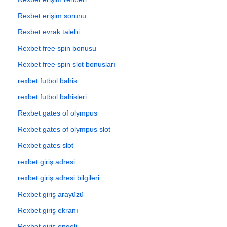
Rexbet erişim sorunu
Rexbet evrak talebi
Rexbet free spin bonusu
Rexbet free spin slot bonusları
rexbet futbol bahis
rexbet futbol bahisleri
Rexbet gates of olympus
Rexbet gates of olympus slot
Rexbet gates slot
rexbet giriş adresi
rexbet giriş adresi bilgileri
Rexbet giriş arayüzü
Rexbet giriş ekranı
Rexbet giriş engeli