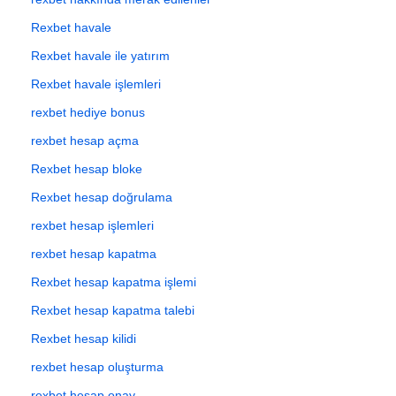
Rexbet havale
Rexbet havale ile yatırım
Rexbet havale işlemleri
rexbet hediye bonus
rexbet hesap açma
Rexbet hesap bloke
Rexbet hesap doğrulama
rexbet hesap işlemleri
rexbet hesap kapatma
Rexbet hesap kapatma işlemi
Rexbet hesap kapatma talebi
Rexbet hesap kilidi
rexbet hesap oluşturma
rexbet hesap onay