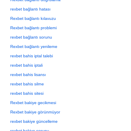
rexbet bağlantı hatası
Rexbet bağlantı kılavuzu
Rexbet bağlantı problemi
rexbet bağlantı sorunu
Rexbet bağlantı yenileme
rexbet bahis iptal talebi
rexbet bahis iptali
rexbet bahis lisansı
rexbet bahis silme
rexbet bahis sitesi
Rexbet bakiye gecikmesi
Rexbet bakiye görünmüyor
rexbet bakiye güncelleme
rexbet bakiye sorunu