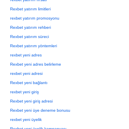
Rexbet yatırım limitleri
rexbet yatırım promosyonu
Rexbet yatırım rehberi
Rexbet yatırım süreci
Rexbet yatırım yöntemleri
rexbet yeni adres
Rexbet yeni adres belirleme
rexbet yeni adresi
Rexbet yeni bağlantı
rexbet yeni giriş
Rexbet yeni giriş adresi
Rexbet yeni üye deneme bonusu
rexbet yeni üyelik
Rexbet yeni üyelik kampanyası