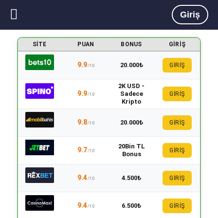
Giriş
SITE
PUAN
BONUS
GIRIŞ
9.9
20.000₺
GİRİŞ
/10
2K USD -
9.9
Sadece
GİRİŞ
/10
Kripto
9.8
20.000₺
GİRİŞ
/10
20Bin TL
9.7
GİRİŞ
/10
Bonus
9.4
4.500₺
GİRİŞ
/10
9.4
6.500₺
GİRİŞ
/10