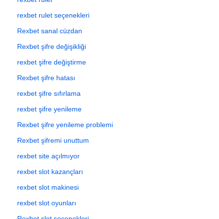
rexbet rulet seçenekleri
Rexbet sanal cüzdan
Rexbet şifre değişikliği
rexbet şifre değiştirme
Rexbet şifre hatası
rexbet şifre sıfırlama
rexbet şifre yenileme
Rexbet şifre yenileme problemi
Rexbet şifremi unuttum
rexbet site açılmıyor
rexbet slot kazançları
rexbet slot makinesi
rexbet slot oyunları
Rexbet slot seçenekleri