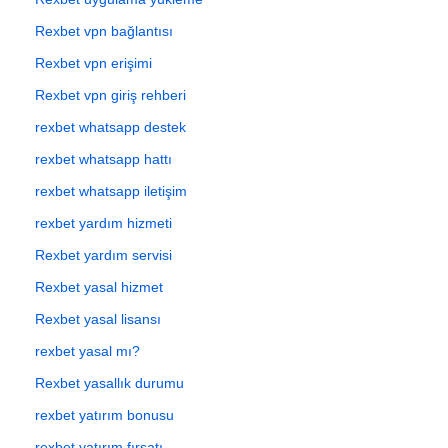
Rexbet vpn bağlantısı
Rexbet vpn erişimi
Rexbet vpn giriş rehberi
rexbet whatsapp destek
rexbet whatsapp hattı
rexbet whatsapp iletişim
rexbet yardım hizmeti
Rexbet yardım servisi
Rexbet yasal hizmet
Rexbet yasal lisansı
rexbet yasal mı?
Rexbet yasallık durumu
rexbet yatırım bonusu
rexbet yatırım fırsatı