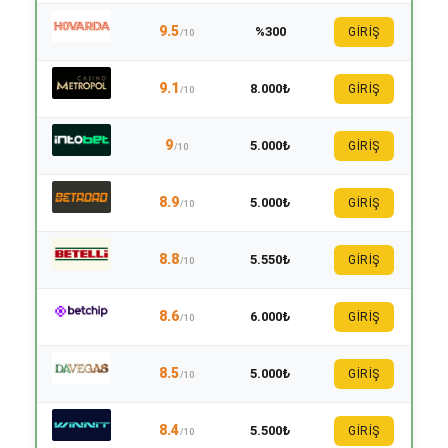
9.5
%300
GİRİŞ
/10
9.1
8.000₺
GİRİŞ
/10
9
5.000₺
GİRİŞ
/10
8.9
5.000₺
GİRİŞ
/10
8.8
5.550₺
GİRİŞ
/10
8.6
6.000₺
GİRİŞ
/10
8.5
5.000₺
GİRİŞ
/10
8.4
5.500₺
GİRİŞ
/10