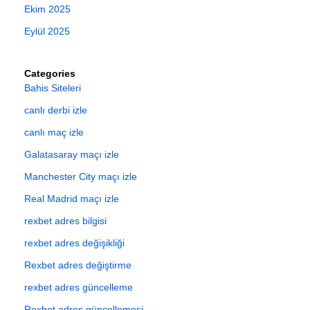
Ekim 2025
Eylül 2025
Categories
Bahis Siteleri
canlı derbi izle
canlı maç izle
Galatasaray maçı izle
Manchester City maçı izle
Real Madrid maçı izle
rexbet adres bilgisi
rexbet adres değişikliği
Rexbet adres değiştirme
rexbet adres güncelleme
Rexbet adres güncellemesi