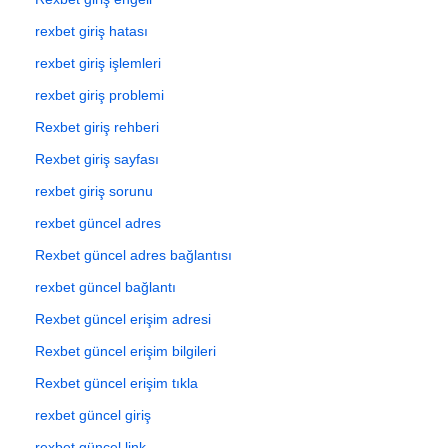
rexbet giriş hatası
rexbet giriş işlemleri
rexbet giriş problemi
Rexbet giriş rehberi
Rexbet giriş sayfası
rexbet giriş sorunu
rexbet güncel adres
Rexbet güncel adres bağlantısı
rexbet güncel bağlantı
Rexbet güncel erişim adresi
Rexbet güncel erişim bilgileri
Rexbet güncel erişim tıkla
rexbet güncel giriş
rexbet güncel link