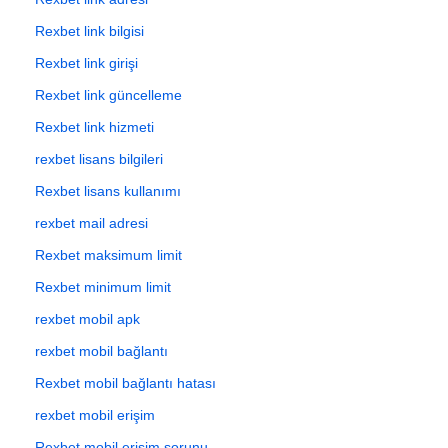
Rexbet link bilgisi
Rexbet link girişi
Rexbet link güncelleme
Rexbet link hizmeti
rexbet lisans bilgileri
Rexbet lisans kullanımı
rexbet mail adresi
Rexbet maksimum limit
Rexbet minimum limit
rexbet mobil apk
rexbet mobil bağlantı
Rexbet mobil bağlantı hatası
rexbet mobil erişim
Rexbet mobil erişim sorunu