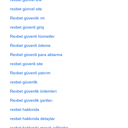
rexbet güncel site
Rexbet güvenilir mi
rexbet güvenli giriş
Rexbet güvenli hizmetler
Rexbet güvenli ödeme
Rexbet güvenli para aktarma
rexbet güvenli site
Rexbet güvenli yatırım
rexbet güvenlik
Rexbet güvenlik önlemleri
Rexbet güvenlik şartları
rexbet hakkında
rexbet hakkında detaylar
rexbet hakkında merak edilenler