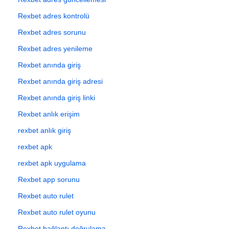
Rexbet adres kontrolü
Rexbet adres sorunu
Rexbet adres yenileme
Rexbet anında giriş
Rexbet anında giriş adresi
Rexbet anında giriş linki
Rexbet anlık erişim
rexbet anlık giriş
rexbet apk
rexbet apk uygulama
Rexbet app sorunu
Rexbet auto rulet
Rexbet auto rulet oyunu
Rexbet bağlantı doğrulama