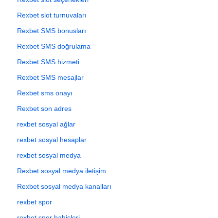
Rexbet slot turnuvaları
Rexbet SMS bonusları
Rexbet SMS doğrulama
Rexbet SMS hizmeti
Rexbet SMS mesajlar
Rexbet sms onayı
Rexbet son adres
rexbet sosyal ağlar
rexbet sosyal hesaplar
rexbet sosyal medya
Rexbet sosyal medya iletişim
Rexbet sosyal medya kanalları
rexbet spor
rexbet spor bahisleri