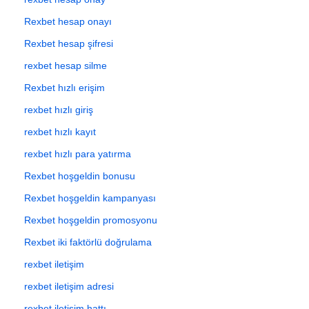
Rexbet hesap onayı
Rexbet hesap şifresi
rexbet hesap silme
Rexbet hızlı erişim
rexbet hızlı giriş
rexbet hızlı kayıt
rexbet hızlı para yatırma
Rexbet hoşgeldin bonusu
Rexbet hoşgeldin kampanyası
Rexbet hoşgeldin promosyonu
Rexbet iki faktörlü doğrulama
rexbet iletişim
rexbet iletişim adresi
rexbet iletişim hattı