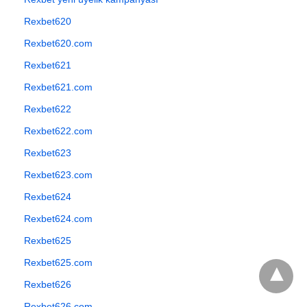
Rexbet620
Rexbet620.com
Rexbet621
Rexbet621.com
Rexbet622
Rexbet622.com
Rexbet623
Rexbet623.com
Rexbet624
Rexbet624.com
Rexbet625
Rexbet625.com
Rexbet626
Rexbet626.com