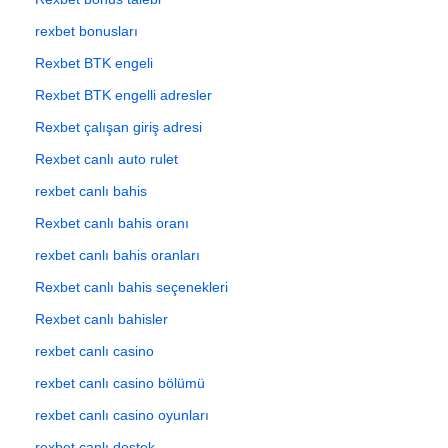
rexbet bonusları
Rexbet BTK engeli
Rexbet BTK engelli adresler
Rexbet çalışan giriş adresi
Rexbet canlı auto rulet
rexbet canlı bahis
Rexbet canlı bahis oranı
rexbet canlı bahis oranları
Rexbet canlı bahis seçenekleri
Rexbet canlı bahisler
rexbet canlı casino
rexbet canlı casino bölümü
rexbet canlı casino oyunları
rexbet canlı destek