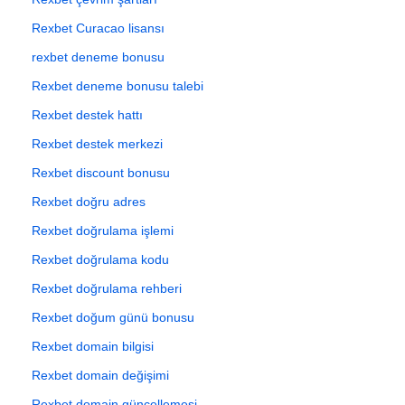
Rexbet Curacao lisansı
rexbet deneme bonusu
Rexbet deneme bonusu talebi
Rexbet destek hattı
Rexbet destek merkezi
Rexbet discount bonusu
Rexbet doğru adres
Rexbet doğrulama işlemi
Rexbet doğrulama kodu
Rexbet doğrulama rehberi
Rexbet doğum günü bonusu
Rexbet domain bilgisi
Rexbet domain değişimi
Rexbet domain güncellemesi