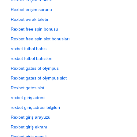
Rexbet erişim sorunu
Rexbet evrak talebi
Rexbet free spin bonusu
Rexbet free spin slot bonusları
rexbet futbol bahis
rexbet futbol bahisleri
Rexbet gates of olympus
Rexbet gates of olympus slot
Rexbet gates slot
rexbet giriş adresi
rexbet giriş adresi bilgileri
Rexbet giriş arayüzü
Rexbet giriş ekranı
Rexbet giriş engeli