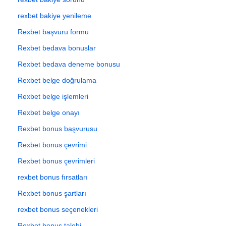
rexbet bakiye yenileme
Rexbet başvuru formu
Rexbet bedava bonuslar
Rexbet bedava deneme bonusu
Rexbet belge doğrulama
Rexbet belge işlemleri
Rexbet belge onayı
Rexbet bonus başvurusu
Rexbet bonus çevrimi
Rexbet bonus çevrimleri
rexbet bonus fırsatları
Rexbet bonus şartları
rexbet bonus seçenekleri
Rexbet bonus talebi