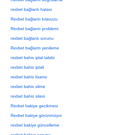
rexbet bağlantı hatası
Rexbet bağlantı kılavuzu
Rexbet bağlantı problemi
rexbet bağlantı sorunu
Rexbet bağlantı yenileme
rexbet bahis iptal talebi
rexbet bahis iptali
rexbet bahis lisansı
rexbet bahis silme
rexbet bahis sitesi
Rexbet bakiye gecikmesi
Rexbet bakiye görünmüyor
rexbet bakiye güncelleme
rexbet bakiye sorunu