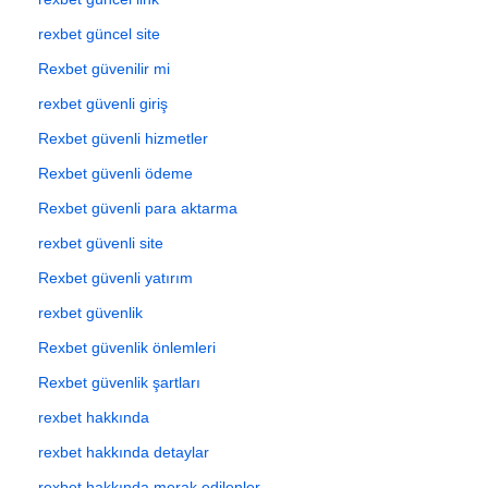
rexbet güncel site
Rexbet güvenilir mi
rexbet güvenli giriş
Rexbet güvenli hizmetler
Rexbet güvenli ödeme
Rexbet güvenli para aktarma
rexbet güvenli site
Rexbet güvenli yatırım
rexbet güvenlik
Rexbet güvenlik önlemleri
Rexbet güvenlik şartları
rexbet hakkında
rexbet hakkında detaylar
rexbet hakkında merak edilenler