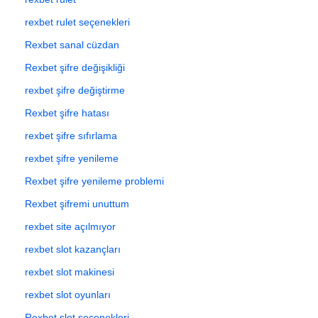
rexbet rulet seçenekleri
Rexbet sanal cüzdan
Rexbet şifre değişikliği
rexbet şifre değiştirme
Rexbet şifre hatası
rexbet şifre sıfırlama
rexbet şifre yenileme
Rexbet şifre yenileme problemi
Rexbet şifremi unuttum
rexbet site açılmıyor
rexbet slot kazançları
rexbet slot makinesi
rexbet slot oyunları
Rexbet slot seçenekleri