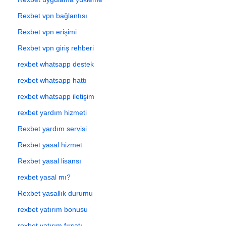
Rexbet vpn bağlantısı
Rexbet vpn erişimi
Rexbet vpn giriş rehberi
rexbet whatsapp destek
rexbet whatsapp hattı
rexbet whatsapp iletişim
rexbet yardım hizmeti
Rexbet yardım servisi
Rexbet yasal hizmet
Rexbet yasal lisansı
rexbet yasal mı?
Rexbet yasallık durumu
rexbet yatırım bonusu
rexbet yatırım fırsatı