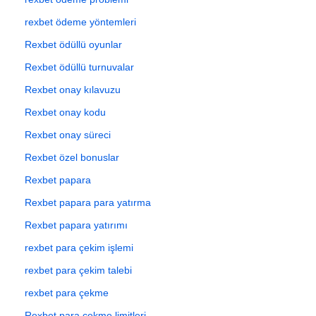
rexbet ödeme yöntemleri
Rexbet ödüllü oyunlar
Rexbet ödüllü turnuvalar
Rexbet onay kılavuzu
Rexbet onay kodu
Rexbet onay süreci
Rexbet özel bonuslar
Rexbet papara
Rexbet papara para yatırma
Rexbet papara yatırımı
rexbet para çekim işlemi
rexbet para çekim talebi
rexbet para çekme
Rexbet para çekme limitleri