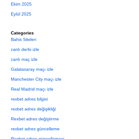
Ekim 2025
Eylül 2025
Categories
Bahis Siteleri
canlı derbi izle
canlı maç izle
Galatasaray maçı izle
Manchester City maçı izle
Real Madrid maçı izle
rexbet adres bilgisi
rexbet adres değişikliği
Rexbet adres değiştirme
rexbet adres güncelleme
Rexbet adres güncellemesi