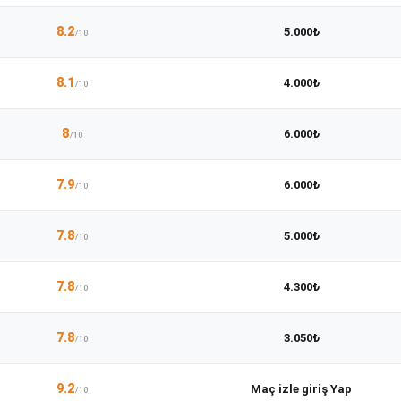
8.2
5.000₺
/10
8.1
4.000₺
/10
8
6.000₺
/10
7.9
6.000₺
/10
7.8
5.000₺
/10
7.8
4.300₺
/10
7.8
3.050₺
/10
9.2
Maç izle giriş Yap
/10