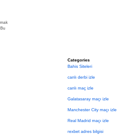
aşmak
 Bu
Categories
Bahis Siteleri
canlı derbi izle
canlı maç izle
Galatasaray maçı izle
Manchester City maçı izle
Real Madrid maçı izle
rexbet adres bilgisi