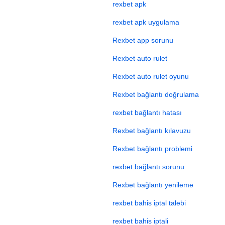
rexbet apk
rexbet apk uygulama
Rexbet app sorunu
Rexbet auto rulet
Rexbet auto rulet oyunu
Rexbet bağlantı doğrulama
rexbet bağlantı hatası
Rexbet bağlantı kılavuzu
Rexbet bağlantı problemi
rexbet bağlantı sorunu
Rexbet bağlantı yenileme
rexbet bahis iptal talebi
rexbet bahis iptali