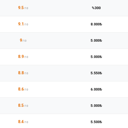
9.5
%300
/10
9.1
8.000₺
/10
9
5.000₺
/10
8.9
5.000₺
/10
8.8
5.550₺
/10
8.6
6.000₺
/10
8.5
5.000₺
/10
8.4
5.500₺
/10