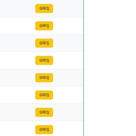
GİRİŞ
GİRİŞ
GİRİŞ
GİRİŞ
GİRİŞ
GİRİŞ
GİRİŞ
GİRİŞ