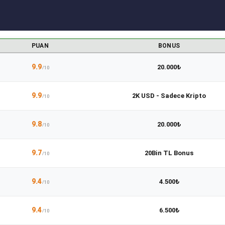
PUAN
BONUS
9.9
20.000₺
/10
9.9
2K USD - Sadece Kripto
/10
9.8
20.000₺
/10
9.7
20Bin TL Bonus
/10
9.4
4.500₺
/10
9.4
6.500₺
/10