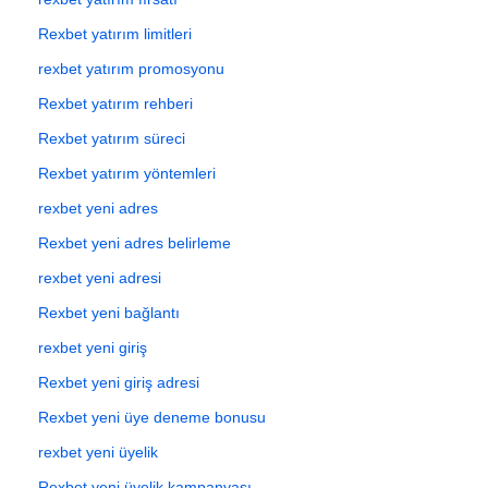
Rexbet yatırım limitleri
rexbet yatırım promosyonu
Rexbet yatırım rehberi
Rexbet yatırım süreci
Rexbet yatırım yöntemleri
rexbet yeni adres
Rexbet yeni adres belirleme
rexbet yeni adresi
Rexbet yeni bağlantı
rexbet yeni giriş
Rexbet yeni giriş adresi
Rexbet yeni üye deneme bonusu
rexbet yeni üyelik
Rexbet yeni üyelik kampanyası