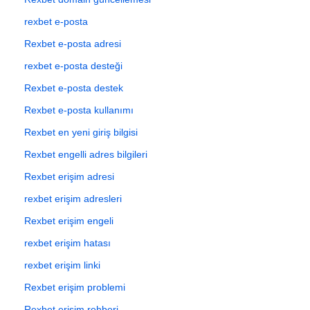
rexbet e-posta
Rexbet e-posta adresi
rexbet e-posta desteği
Rexbet e-posta destek
Rexbet e-posta kullanımı
Rexbet en yeni giriş bilgisi
Rexbet engelli adres bilgileri
Rexbet erişim adresi
rexbet erişim adresleri
Rexbet erişim engeli
rexbet erişim hatası
rexbet erişim linki
Rexbet erişim problemi
Rexbet erişim rehberi