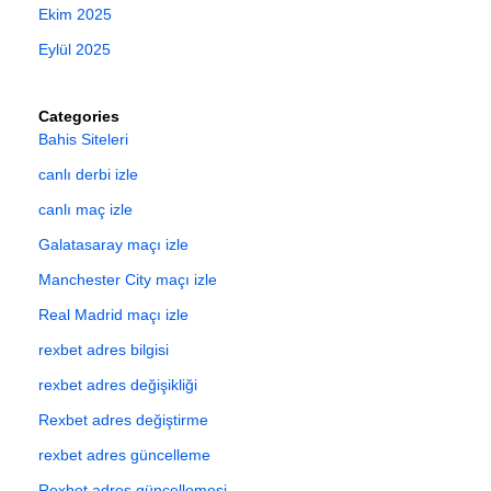
Ekim 2025
Eylül 2025
Categories
Bahis Siteleri
canlı derbi izle
canlı maç izle
Galatasaray maçı izle
Manchester City maçı izle
Real Madrid maçı izle
rexbet adres bilgisi
rexbet adres değişikliği
Rexbet adres değiştirme
rexbet adres güncelleme
Rexbet adres güncellemesi