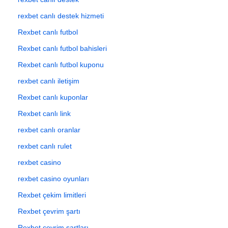
rexbet canlı destek hizmeti
Rexbet canlı futbol
Rexbet canlı futbol bahisleri
Rexbet canlı futbol kuponu
rexbet canlı iletişim
Rexbet canlı kuponlar
Rexbet canlı link
rexbet canlı oranlar
rexbet canlı rulet
rexbet casino
rexbet casino oyunları
Rexbet çekim limitleri
Rexbet çevrim şartı
Rexbet çevrim şartları