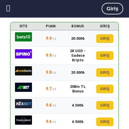
Giriş
SITE
PUAN
BONUS
GIRIŞ
9.9
20.000₺
GİRİŞ
/10
2K USD -
9.9
Sadece
GİRİŞ
/10
Kripto
9.8
20.000₺
GİRİŞ
/10
20Bin TL
9.7
GİRİŞ
/10
Bonus
9.4
4.500₺
GİRİŞ
/10
9.4
6.500₺
GİRİŞ
/10