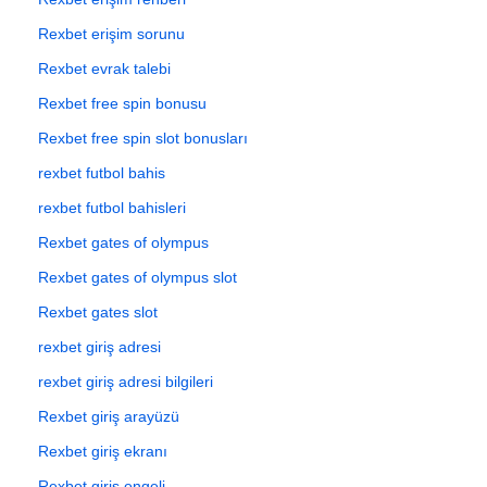
Rexbet erişim sorunu
Rexbet evrak talebi
Rexbet free spin bonusu
Rexbet free spin slot bonusları
rexbet futbol bahis
rexbet futbol bahisleri
Rexbet gates of olympus
Rexbet gates of olympus slot
Rexbet gates slot
rexbet giriş adresi
rexbet giriş adresi bilgileri
Rexbet giriş arayüzü
Rexbet giriş ekranı
Rexbet giriş engeli