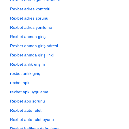
Rexbet adres kontrolü
Rexbet adres sorunu
Rexbet adres yenileme
Rexbet anında giriş
Rexbet anında giriş adresi
Rexbet anında giriş linki
Rexbet anlık erişim
rexbet anlık giriş
rexbet apk
rexbet apk uygulama
Rexbet app sorunu
Rexbet auto rulet
Rexbet auto rulet oyunu
Rexbet bağlantı doğrulama