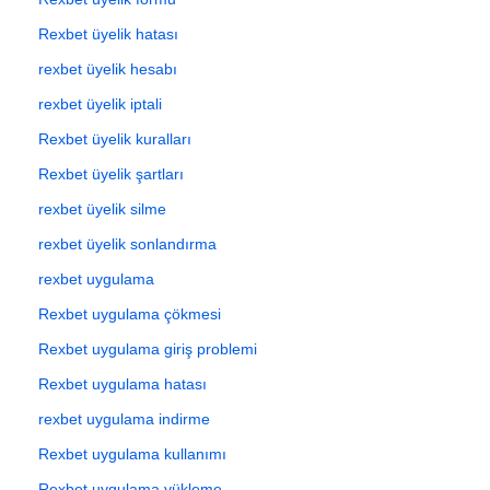
Rexbet üyelik hatası
rexbet üyelik hesabı
rexbet üyelik iptali
Rexbet üyelik kuralları
Rexbet üyelik şartları
rexbet üyelik silme
rexbet üyelik sonlandırma
rexbet uygulama
Rexbet uygulama çökmesi
Rexbet uygulama giriş problemi
Rexbet uygulama hatası
rexbet uygulama indirme
Rexbet uygulama kullanımı
Rexbet uygulama yükleme