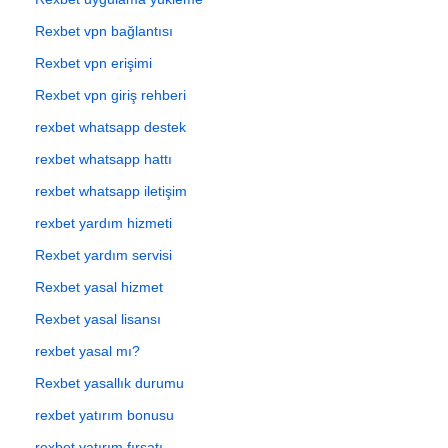
Rexbet vpn bağlantısı
Rexbet vpn erişimi
Rexbet vpn giriş rehberi
rexbet whatsapp destek
rexbet whatsapp hattı
rexbet whatsapp iletişim
rexbet yardım hizmeti
Rexbet yardım servisi
Rexbet yasal hizmet
Rexbet yasal lisansı
rexbet yasal mı?
Rexbet yasallık durumu
rexbet yatırım bonusu
rexbet yatırım fırsatı