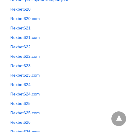
Rexbet620
Rexbet620.com
Rexbet621
Rexbet621.com
Rexbet622
Rexbet622.com
Rexbet623
Rexbet623.com
Rexbet624
Rexbet624.com
Rexbet625
Rexbet625.com
Rexbet626
Rexbet626.com