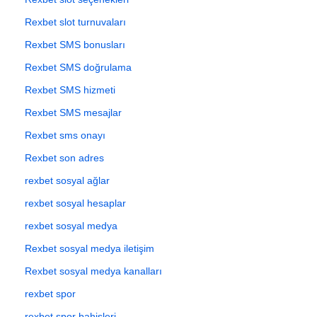
Rexbet slot turnuvaları
Rexbet SMS bonusları
Rexbet SMS doğrulama
Rexbet SMS hizmeti
Rexbet SMS mesajlar
Rexbet sms onayı
Rexbet son adres
rexbet sosyal ağlar
rexbet sosyal hesaplar
rexbet sosyal medya
Rexbet sosyal medya iletişim
Rexbet sosyal medya kanalları
rexbet spor
rexbet spor bahisleri