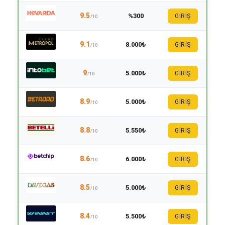
9.5
%300
GİRİŞ
/10
9.1
8.000₺
GİRİŞ
/10
9
5.000₺
GİRİŞ
/10
8.9
5.000₺
GİRİŞ
/10
8.8
5.550₺
GİRİŞ
/10
8.6
6.000₺
GİRİŞ
/10
8.5
5.000₺
GİRİŞ
/10
8.4
5.500₺
GİRİŞ
/10