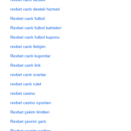
rexbet canlı destek hizmeti
Rexbet canlı futbol
Rexbet canlı futbol bahisleri
Rexbet canlı futbol kuponu
rexbet canlı iletişim
Rexbet canlı kuponlar
Rexbet canlı link
rexbet canlı oranlar
rexbet canlı rulet
rexbet casino
rexbet casino oyunları
Rexbet çekim limitleri
Rexbet çevrim şartı
Rexbet çevrim şartları