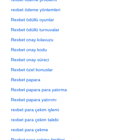
rexbet ödeme yöntemleri
Rexbet ödüllü oyunlar
Rexbet ödüllü turnuvalar
Rexbet onay kılavuzu
Rexbet onay kodu
Rexbet onay süreci
Rexbet özel bonuslar
Rexbet papara
Rexbet papara para yatırma
Rexbet papara yatırımı
rexbet para çekim işlemi
rexbet para çekim talebi
rexbet para çekme
Rexbet para çekme limitleri