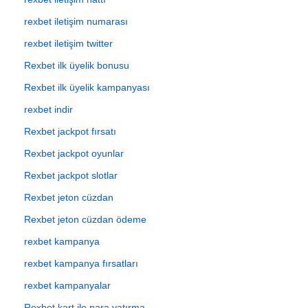
rexbet iletişim numarası
rexbet iletişim twitter
Rexbet ilk üyelik bonusu
Rexbet ilk üyelik kampanyası
rexbet indir
Rexbet jackpot fırsatı
Rexbet jackpot oyunlar
Rexbet jackpot slotlar
Rexbet jeton cüzdan
Rexbet jeton cüzdan ödeme
rexbet kampanya
rexbet kampanya fırsatları
rexbet kampanyalar
Rexbet kart ile para yatırma