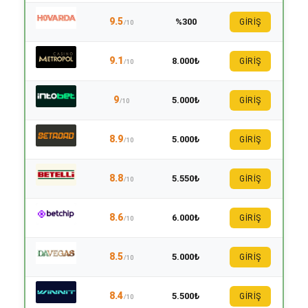
9.5
%300
GİRİŞ
/10
9.1
8.000₺
GİRİŞ
/10
9
5.000₺
GİRİŞ
/10
8.9
5.000₺
GİRİŞ
/10
8.8
5.550₺
GİRİŞ
/10
8.6
6.000₺
GİRİŞ
/10
8.5
5.000₺
GİRİŞ
/10
8.4
5.500₺
GİRİŞ
/10