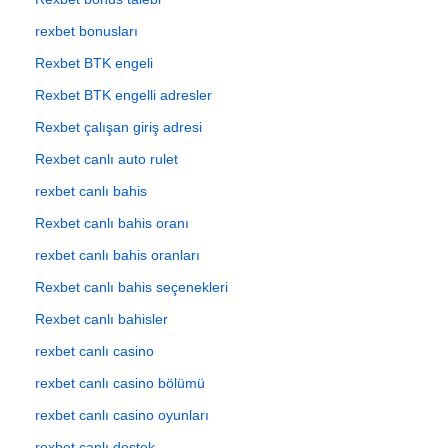
rexbet bonusları
Rexbet BTK engeli
Rexbet BTK engelli adresler
Rexbet çalışan giriş adresi
Rexbet canlı auto rulet
rexbet canlı bahis
Rexbet canlı bahis oranı
rexbet canlı bahis oranları
Rexbet canlı bahis seçenekleri
Rexbet canlı bahisler
rexbet canlı casino
rexbet canlı casino bölümü
rexbet canlı casino oyunları
rexbet canlı destek