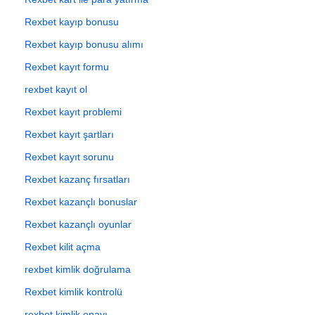
Rexbet kayıp bonusu
Rexbet kayıp bonusu alımı
Rexbet kayıt formu
rexbet kayıt ol
Rexbet kayıt problemi
Rexbet kayıt şartları
Rexbet kayıt sorunu
Rexbet kazanç fırsatları
Rexbet kazançlı bonuslar
Rexbet kazançlı oyunlar
Rexbet kilit açma
rexbet kimlik doğrulama
Rexbet kimlik kontrolü
rexbet kimlik onayı