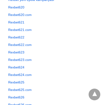
Rexbet620
Rexbet620.com
Rexbet621
Rexbet621.com
Rexbet622
Rexbet622.com
Rexbet623
Rexbet623.com
Rexbet624
Rexbet624.com
Rexbet625
Rexbet625.com
Rexbet626
Rexbet626.com