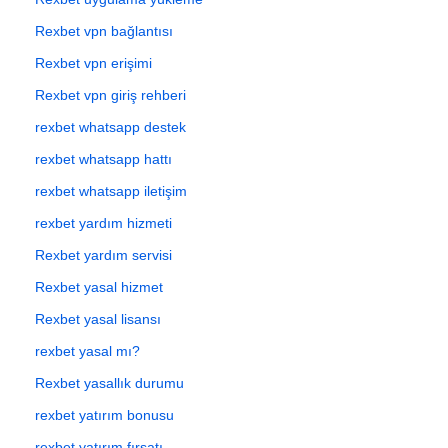
Rexbet vpn bağlantısı
Rexbet vpn erişimi
Rexbet vpn giriş rehberi
rexbet whatsapp destek
rexbet whatsapp hattı
rexbet whatsapp iletişim
rexbet yardım hizmeti
Rexbet yardım servisi
Rexbet yasal hizmet
Rexbet yasal lisansı
rexbet yasal mı?
Rexbet yasallık durumu
rexbet yatırım bonusu
rexbet yatırım fırsatı