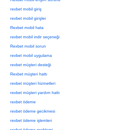
rexbet mobil giriş
rexbet mobil girişler
Rexbet mobil hata
rexbet mobil indir seçeneği
Rexbet mobil sorun
rexbet mobil uygulama
rexbet müşteri desteği
Rexbet müşteri hattı
rexbet müşteri hizmetleri
rexbet müşteri yardım hattı
rexbet ödeme
rexbet ödeme gecikmesi
rexbet ödeme işlemleri
rexbet ödeme problemi