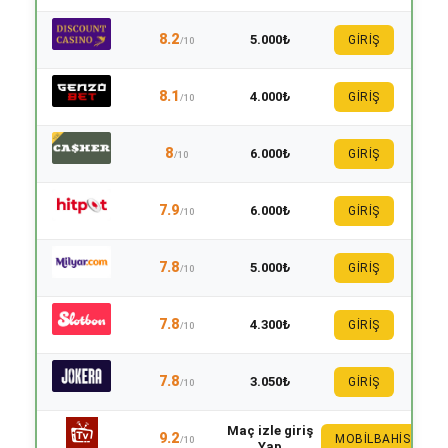
8.2
5.000₺
GİRİŞ
/10
8.1
4.000₺
GİRİŞ
/10
8
6.000₺
GİRİŞ
/10
7.9
6.000₺
GİRİŞ
/10
7.8
5.000₺
GİRİŞ
/10
7.8
4.300₺
GİRİŞ
/10
7.8
3.050₺
GİRİŞ
/10
Maç izle giriş
9.2
MOBILBAHIS
/10
Yap