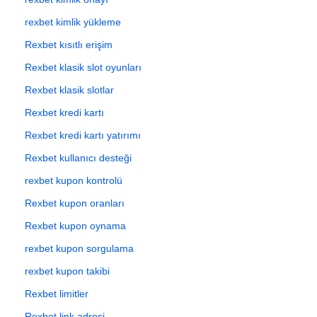
rexbet kimlik yükleme
Rexbet kısıtlı erişim
Rexbet klasik slot oyunları
Rexbet klasik slotlar
Rexbet kredi kartı
Rexbet kredi kartı yatırımı
Rexbet kullanıcı desteği
rexbet kupon kontrolü
Rexbet kupon oranları
Rexbet kupon oynama
rexbet kupon sorgulama
rexbet kupon takibi
Rexbet limitler
Rexbet link adresi