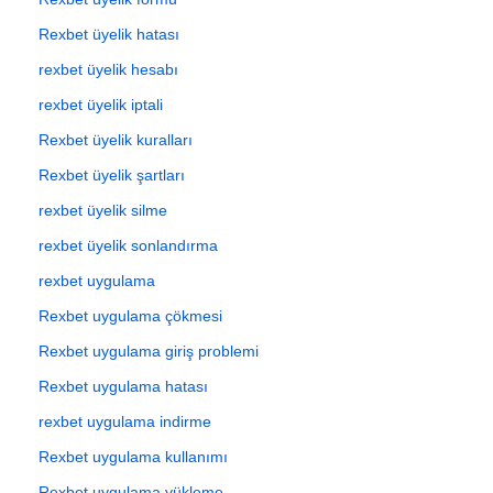
Rexbet üyelik hatası
rexbet üyelik hesabı
rexbet üyelik iptali
Rexbet üyelik kuralları
Rexbet üyelik şartları
rexbet üyelik silme
rexbet üyelik sonlandırma
rexbet uygulama
Rexbet uygulama çökmesi
Rexbet uygulama giriş problemi
Rexbet uygulama hatası
rexbet uygulama indirme
Rexbet uygulama kullanımı
Rexbet uygulama yükleme