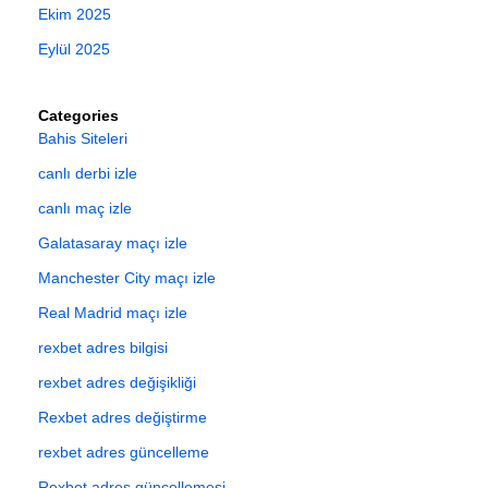
Ekim 2025
Eylül 2025
Categories
Bahis Siteleri
canlı derbi izle
canlı maç izle
Galatasaray maçı izle
Manchester City maçı izle
Real Madrid maçı izle
rexbet adres bilgisi
rexbet adres değişikliği
Rexbet adres değiştirme
rexbet adres güncelleme
Rexbet adres güncellemesi