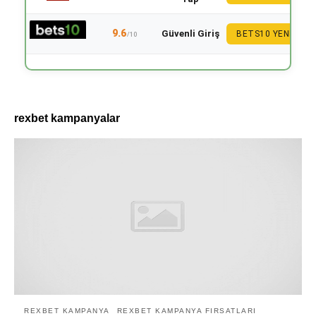
9.6
Güvenli Giriş
BETS10 YENI
/10
rexbet kampanyalar
REXBET KAMPANYA
REXBET KAMPANYA FIRSATLARI