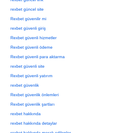
rexbet güncel site
Rexbet güvenilir mi
rexbet güvenli giriş
Rexbet güvenli hizmetler
Rexbet güvenli ödeme
Rexbet güvenli para aktarma
rexbet güvenli site
Rexbet güvenli yatırım
rexbet güvenlik
Rexbet güvenlik önlemleri
Rexbet güvenlik şartları
rexbet hakkında
rexbet hakkında detaylar
rexbet hakkında merak edilenler