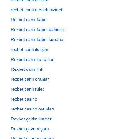
rexbet canlı destek hizmeti
Rexbet canlı futbol
Rexbet canlı futbol bahisleri
Rexbet canlı futbol kuponu
rexbet canlı iletişim
Rexbet canlı kuponlar
Rexbet canlı link
rexbet canlı oranlar
rexbet canlı rulet
rexbet casino
rexbet casino oyunları
Rexbet çekim limitleri
Rexbet çevrim şartı
Rexbet çevrim şartları