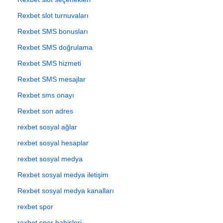
Rexbet slot turnuvaları
Rexbet SMS bonusları
Rexbet SMS doğrulama
Rexbet SMS hizmeti
Rexbet SMS mesajlar
Rexbet sms onayı
Rexbet son adres
rexbet sosyal ağlar
rexbet sosyal hesaplar
rexbet sosyal medya
Rexbet sosyal medya iletişim
Rexbet sosyal medya kanalları
rexbet spor
rexbet spor bahisleri