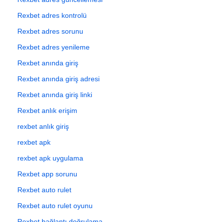
Rexbet adres kontrolü
Rexbet adres sorunu
Rexbet adres yenileme
Rexbet anında giriş
Rexbet anında giriş adresi
Rexbet anında giriş linki
Rexbet anlık erişim
rexbet anlık giriş
rexbet apk
rexbet apk uygulama
Rexbet app sorunu
Rexbet auto rulet
Rexbet auto rulet oyunu
Rexbet bağlantı doğrulama