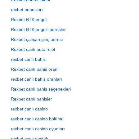
rexbet bonusları
Rexbet BTK engeli
Rexbet BTK engelli adresler
Rexbet çalışan giriş adresi
Rexbet canlı auto rulet
rexbet canlı bahis
Rexbet canlı bahis oranı
rexbet canlı bahis oranları
Rexbet canlı bahis seçenekleri
Rexbet canlı bahisler
rexbet canlı casino
rexbet canlı casino bölümü
rexbet canlı casino oyunları
rexbet canlı destek