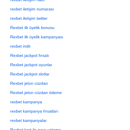
rexbet iletişim numarası
rexbet iletişim twitter
Rexbet ilk üyelik bonusu
Rexbet ilk üyelik kampanyası
rexbet indir
Rexbet jackpot fırsatı
Rexbet jackpot oyunlar
Rexbet jackpot slotlar
Rexbet jeton cüzdan
Rexbet jeton cüzdan ödeme
rexbet kampanya
rexbet kampanya fırsatları
rexbet kampanyalar
Rexbet kart ile para yatırma