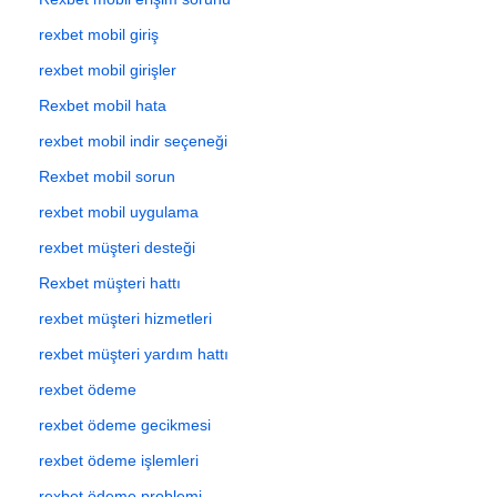
rexbet mobil giriş
rexbet mobil girişler
Rexbet mobil hata
rexbet mobil indir seçeneği
Rexbet mobil sorun
rexbet mobil uygulama
rexbet müşteri desteği
Rexbet müşteri hattı
rexbet müşteri hizmetleri
rexbet müşteri yardım hattı
rexbet ödeme
rexbet ödeme gecikmesi
rexbet ödeme işlemleri
rexbet ödeme problemi