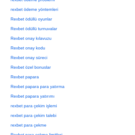
rexbet ödeme yöntemleri
Rexbet ödüllü oyunlar
Rexbet ödüllü turnuvalar
Rexbet onay kılavuzu
Rexbet onay kodu
Rexbet onay süreci
Rexbet özel bonuslar
Rexbet papara
Rexbet papara para yatırma
Rexbet papara yatırımı
rexbet para çekim işlemi
rexbet para çekim talebi
rexbet para çekme
Rexbet para çekme limitleri