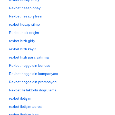
Rexbet hesap onayı
Rexbet hesap şifresi
rexbet hesap silme
Rexbet hızlı erişim
rexbet hızlı giriş
rexbet hızlı kayıt
rexbet hızlı para yatırma
Rexbet hoşgeldin bonusu
Rexbet hoşgeldin kampanyası
Rexbet hoşgeldin promosyonu
Rexbet iki faktörlü doğrulama
rexbet iletişim
rexbet iletişim adresi
rexbet iletişim hattı