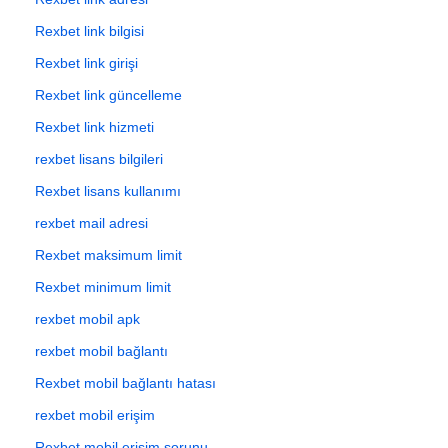
Rexbet link bilgisi
Rexbet link girişi
Rexbet link güncelleme
Rexbet link hizmeti
rexbet lisans bilgileri
Rexbet lisans kullanımı
rexbet mail adresi
Rexbet maksimum limit
Rexbet minimum limit
rexbet mobil apk
rexbet mobil bağlantı
Rexbet mobil bağlantı hatası
rexbet mobil erişim
Rexbet mobil erişim sorunu