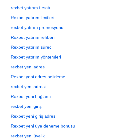
rexbet yatırım fırsatı
Rexbet yatırım limitleri
rexbet yatırım promosyonu
Rexbet yatırım rehberi
Rexbet yatırım süreci
Rexbet yatırım yöntemleri
rexbet yeni adres
Rexbet yeni adres belirleme
rexbet yeni adresi
Rexbet yeni bağlantı
rexbet yeni giriş
Rexbet yeni giriş adresi
Rexbet yeni üye deneme bonusu
rexbet yeni üyelik