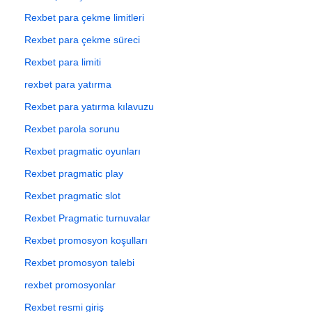
Rexbet para çekme limitleri
Rexbet para çekme süreci
Rexbet para limiti
rexbet para yatırma
Rexbet para yatırma kılavuzu
Rexbet parola sorunu
Rexbet pragmatic oyunları
Rexbet pragmatic play
Rexbet pragmatic slot
Rexbet Pragmatic turnuvalar
Rexbet promosyon koşulları
Rexbet promosyon talebi
rexbet promosyonlar
Rexbet resmi giriş