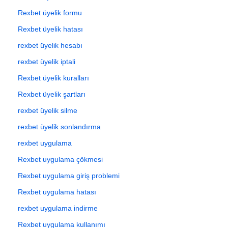
Rexbet üyelik formu
Rexbet üyelik hatası
rexbet üyelik hesabı
rexbet üyelik iptali
Rexbet üyelik kuralları
Rexbet üyelik şartları
rexbet üyelik silme
rexbet üyelik sonlandırma
rexbet uygulama
Rexbet uygulama çökmesi
Rexbet uygulama giriş problemi
Rexbet uygulama hatası
rexbet uygulama indirme
Rexbet uygulama kullanımı