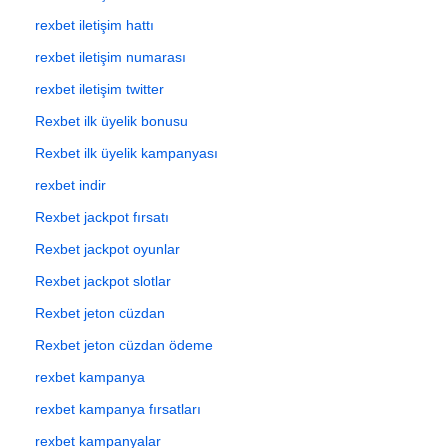
rexbet iletişim hattı
rexbet iletişim numarası
rexbet iletişim twitter
Rexbet ilk üyelik bonusu
Rexbet ilk üyelik kampanyası
rexbet indir
Rexbet jackpot fırsatı
Rexbet jackpot oyunlar
Rexbet jackpot slotlar
Rexbet jeton cüzdan
Rexbet jeton cüzdan ödeme
rexbet kampanya
rexbet kampanya fırsatları
rexbet kampanyalar