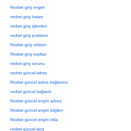
Rexbet giriş engeli
rexbet giriş hatası
rexbet giriş işlemleri
rexbet giriş problemi
Rexbet giriş rehberi
Rexbet giriş sayfası
rexbet giriş sorunu
rexbet güncel adres
Rexbet güncel adres bağlantısı
rexbet güncel bağlantı
Rexbet güncel erişim adresi
Rexbet güncel erişim bilgileri
Rexbet güncel erişim tıkla
rexbet güncel giriş