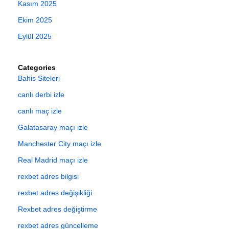
Kasım 2025
Ekim 2025
Eylül 2025
Categories
Bahis Siteleri
canlı derbi izle
canlı maç izle
Galatasaray maçı izle
Manchester City maçı izle
Real Madrid maçı izle
rexbet adres bilgisi
rexbet adres değişikliği
Rexbet adres değiştirme
rexbet adres güncelleme