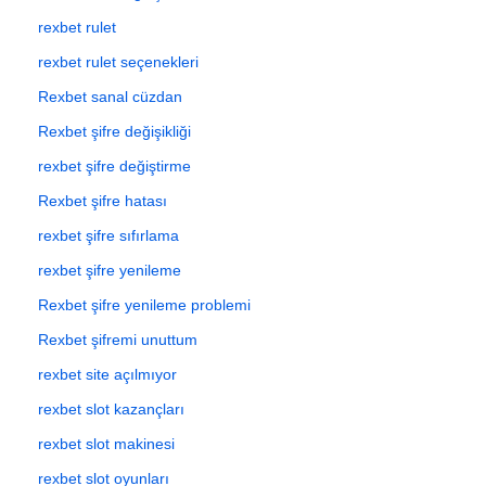
rexbet rulet
rexbet rulet seçenekleri
Rexbet sanal cüzdan
Rexbet şifre değişikliği
rexbet şifre değiştirme
Rexbet şifre hatası
rexbet şifre sıfırlama
rexbet şifre yenileme
Rexbet şifre yenileme problemi
Rexbet şifremi unuttum
rexbet site açılmıyor
rexbet slot kazançları
rexbet slot makinesi
rexbet slot oyunları