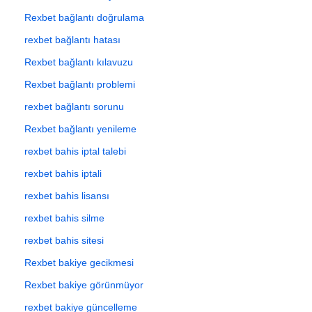
Rexbet bağlantı doğrulama
rexbet bağlantı hatası
Rexbet bağlantı kılavuzu
Rexbet bağlantı problemi
rexbet bağlantı sorunu
Rexbet bağlantı yenileme
rexbet bahis iptal talebi
rexbet bahis iptali
rexbet bahis lisansı
rexbet bahis silme
rexbet bahis sitesi
Rexbet bakiye gecikmesi
Rexbet bakiye görünmüyor
rexbet bakiye güncelleme