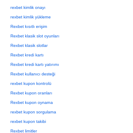
rexbet kimlik onayı
rexbet kimlik yükleme
Rexbet kısıtlı erişim
Rexbet klasik slot oyunları
Rexbet klasik slotlar
Rexbet kredi kartı
Rexbet kredi kartı yatırımı
Rexbet kullanıcı desteği
rexbet kupon kontrolü
Rexbet kupon oranları
Rexbet kupon oynama
rexbet kupon sorgulama
rexbet kupon takibi
Rexbet limitler