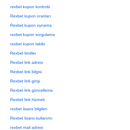
rexbet kupon kontrolü
Rexbet kupon oranları
Rexbet kupon oynama
rexbet kupon sorgulama
rexbet kupon takibi
Rexbet limitler
Rexbet link adresi
Rexbet link bilgisi
Rexbet link girişi
Rexbet link güncelleme
Rexbet link hizmeti
rexbet lisans bilgileri
Rexbet lisans kullanımı
rexbet mail adresi