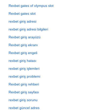
Rexbet gates of olympus slot
Rexbet gates slot
rexbet giriş adresi
rexbet giriş adresi bilgileri
Rexbet giriş arayüzü
Rexbet giriş ekranı
Rexbet giriş engeli
rexbet giriş hatası
rexbet giriş işlemleri
rexbet giriş problemi
Rexbet giriş rehberi
Rexbet giriş sayfası
rexbet giriş sorunu
rexbet güncel adres