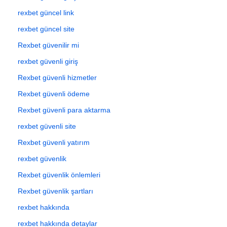
rexbet güncel link
rexbet güncel site
Rexbet güvenilir mi
rexbet güvenli giriş
Rexbet güvenli hizmetler
Rexbet güvenli ödeme
Rexbet güvenli para aktarma
rexbet güvenli site
Rexbet güvenli yatırım
rexbet güvenlik
Rexbet güvenlik önlemleri
Rexbet güvenlik şartları
rexbet hakkında
rexbet hakkında detaylar