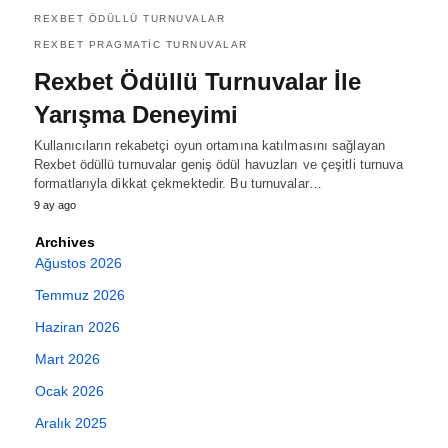
REXBET ÖDÜLLÜ TURNUVALAR
REXBET PRAGMATIC TURNUVALAR
Rexbet Ödüllü Turnuvalar İle
Yarışma Deneyimi
Kullanıcıların rekabetçi oyun ortamına katılmasını sağlayan
Rexbet ödüllü turnuvalar geniş ödül havuzları ve çeşitli turnuva
formatlarıyla dikkat çekmektedir. Bu turnuvalar…
9 ay ago
Archives
Ağustos 2026
Temmuz 2026
Haziran 2026
Mart 2026
Ocak 2026
Aralık 2025