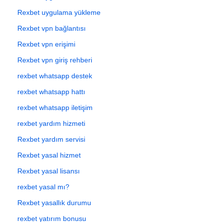
Rexbet uygulama yükleme
Rexbet vpn bağlantısı
Rexbet vpn erişimi
Rexbet vpn giriş rehberi
rexbet whatsapp destek
rexbet whatsapp hattı
rexbet whatsapp iletişim
rexbet yardım hizmeti
Rexbet yardım servisi
Rexbet yasal hizmet
Rexbet yasal lisansı
rexbet yasal mı?
Rexbet yasallık durumu
rexbet yatırım bonusu