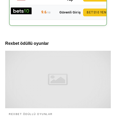
9.6
Güvenli Giriş
BETS10 YENI
/10
Rexbet ödüllü oyunlar
REXBET ÖDÜLLÜ OYUNLAR