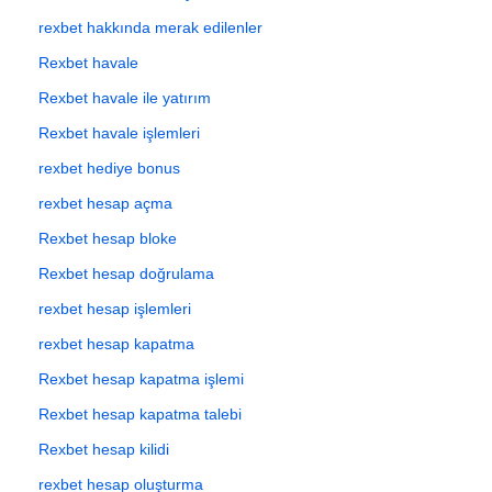
rexbet hakkında merak edilenler
Rexbet havale
Rexbet havale ile yatırım
Rexbet havale işlemleri
rexbet hediye bonus
rexbet hesap açma
Rexbet hesap bloke
Rexbet hesap doğrulama
rexbet hesap işlemleri
rexbet hesap kapatma
Rexbet hesap kapatma işlemi
Rexbet hesap kapatma talebi
Rexbet hesap kilidi
rexbet hesap oluşturma