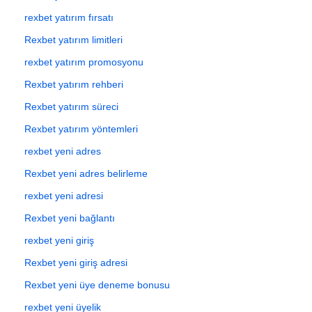
rexbet yatırım fırsatı
Rexbet yatırım limitleri
rexbet yatırım promosyonu
Rexbet yatırım rehberi
Rexbet yatırım süreci
Rexbet yatırım yöntemleri
rexbet yeni adres
Rexbet yeni adres belirleme
rexbet yeni adresi
Rexbet yeni bağlantı
rexbet yeni giriş
Rexbet yeni giriş adresi
Rexbet yeni üye deneme bonusu
rexbet yeni üyelik