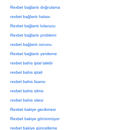
Rexbet bağlantı doğrulama
rexbet bağlantı hatası
Rexbet bağlantı kılavuzu
Rexbet bağlantı problemi
rexbet bağlantı sorunu
Rexbet bağlantı yenileme
rexbet bahis iptal talebi
rexbet bahis iptali
rexbet bahis lisansı
rexbet bahis silme
rexbet bahis sitesi
Rexbet bakiye gecikmesi
Rexbet bakiye görünmüyor
rexbet bakiye güncelleme