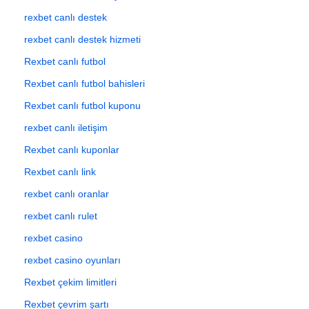
rexbet canlı destek
rexbet canlı destek hizmeti
Rexbet canlı futbol
Rexbet canlı futbol bahisleri
Rexbet canlı futbol kuponu
rexbet canlı iletişim
Rexbet canlı kuponlar
Rexbet canlı link
rexbet canlı oranlar
rexbet canlı rulet
rexbet casino
rexbet casino oyunları
Rexbet çekim limitleri
Rexbet çevrim şartı