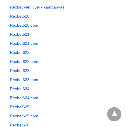
Rexbet yeni üyelik kampanyası
Rexbet620
Rexbet620.com
Rexbet621
Rexbet621.com
Rexbet622
Rexbet622.com
Rexbet623
Rexbet623.com
Rexbet624
Rexbet624.com
Rexbet625
Rexbet625.com
Rexbet626