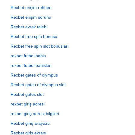
Rexbet erişim rehberi
Rexbet erişim sorunu
Rexbet evrak talebi
Rexbet free spin bonusu
Rexbet free spin slot bonusları
rexbet futbol bahis
rexbet futbol bahisleri
Rexbet gates of olympus
Rexbet gates of olympus slot
Rexbet gates slot
rexbet giriş adresi
rexbet giriş adresi bilgileri
Rexbet giriş arayüzü
Rexbet giriş ekranı