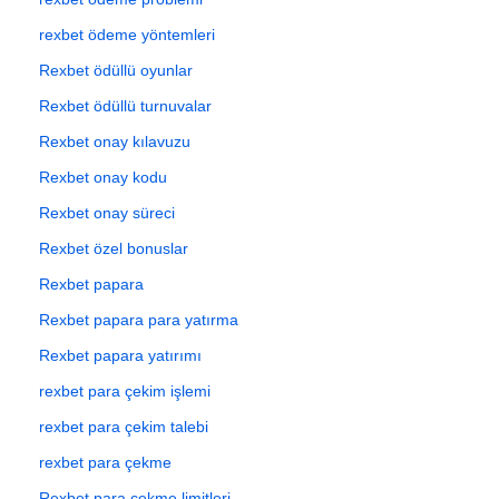
rexbet ödeme yöntemleri
Rexbet ödüllü oyunlar
Rexbet ödüllü turnuvalar
Rexbet onay kılavuzu
Rexbet onay kodu
Rexbet onay süreci
Rexbet özel bonuslar
Rexbet papara
Rexbet papara para yatırma
Rexbet papara yatırımı
rexbet para çekim işlemi
rexbet para çekim talebi
rexbet para çekme
Rexbet para çekme limitleri