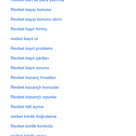
Rexbet kayıp bonusu
Rexbet kayıp bonusu alımı
Rexbet kayıt formu
rexbet kayıt ol
Rexbet kayıt problemi
Rexbet kayıt şartları
Rexbet kayıt sorunu
Rexbet kazanç fırsatları
Rexbet kazançlı bonuslar
Rexbet kazançlı oyunlar
Rexbet kilit açma
rexbet kimlik doğrulama
Rexbet kimlik kontrolü
rexbet kimlik onayı