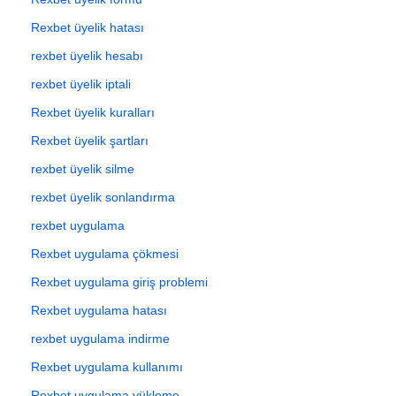
Rexbet üyelik hatası
rexbet üyelik hesabı
rexbet üyelik iptali
Rexbet üyelik kuralları
Rexbet üyelik şartları
rexbet üyelik silme
rexbet üyelik sonlandırma
rexbet uygulama
Rexbet uygulama çökmesi
Rexbet uygulama giriş problemi
Rexbet uygulama hatası
rexbet uygulama indirme
Rexbet uygulama kullanımı
Rexbet uygulama yükleme