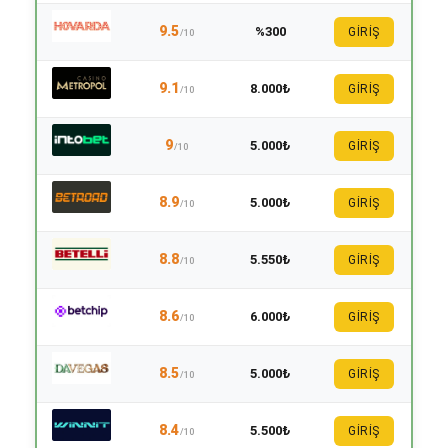
9.5
%300
GİRİŞ
/10
9.1
8.000₺
GİRİŞ
/10
9
5.000₺
GİRİŞ
/10
8.9
5.000₺
GİRİŞ
/10
8.8
5.550₺
GİRİŞ
/10
8.6
6.000₺
GİRİŞ
/10
8.5
5.000₺
GİRİŞ
/10
8.4
5.500₺
GİRİŞ
/10