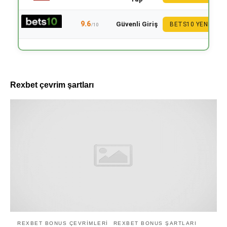
9.6
Güvenli Giriş
BETS10 YENI
/10
Rexbet çevrim şartları
REXBET BONUS ÇEVRIMLERI
REXBET BONUS ŞARTLARI