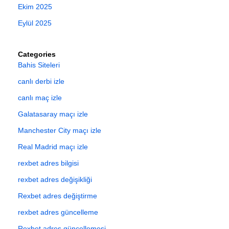
Ekim 2025
Eylül 2025
Categories
Bahis Siteleri
canlı derbi izle
canlı maç izle
Galatasaray maçı izle
Manchester City maçı izle
Real Madrid maçı izle
rexbet adres bilgisi
rexbet adres değişikliği
Rexbet adres değiştirme
rexbet adres güncelleme
Rexbet adres güncellemesi