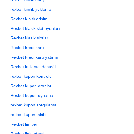
rexbet kimlik yükleme
Rexbet kısıtlı erişim
Rexbet klasik slot oyunları
Rexbet klasik slotlar
Rexbet kredi kartı
Rexbet kredi kartı yatırımı
Rexbet kullanıcı desteği
rexbet kupon kontrolü
Rexbet kupon oranları
Rexbet kupon oynama
rexbet kupon sorgulama
rexbet kupon takibi
Rexbet limitler
Rexbet link adresi