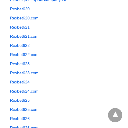
Rexbet620
Rexbet620.com
Rexbet621
Rexbet621.com
Rexbet622
Rexbet622.com
Rexbet623
Rexbet623.com
Rexbet624
Rexbet624.com
Rexbet625
Rexbet625.com
Rexbet626
Rexbet626.com