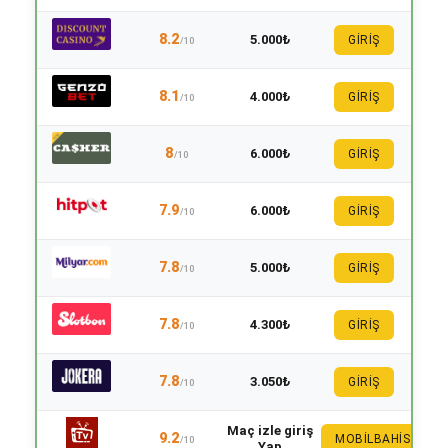
8.2
5.000₺
GİRİŞ
/10
8.1
4.000₺
GİRİŞ
/10
8
6.000₺
GİRİŞ
/10
7.9
6.000₺
GİRİŞ
/10
7.8
5.000₺
GİRİŞ
/10
7.8
4.300₺
GİRİŞ
/10
7.8
3.050₺
GİRİŞ
/10
Maç izle giriş
9.2
MOBILBAHIS
/10
Yap