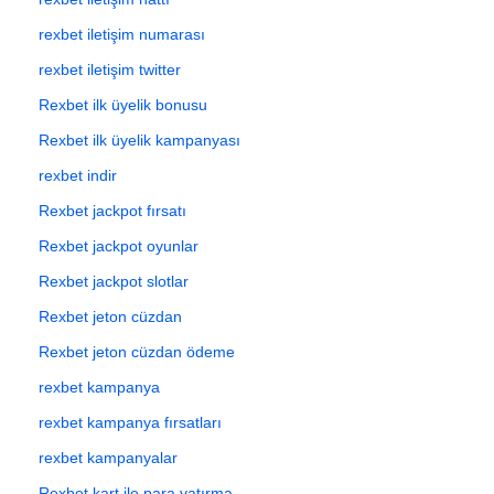
rexbet iletişim numarası
rexbet iletişim twitter
Rexbet ilk üyelik bonusu
Rexbet ilk üyelik kampanyası
rexbet indir
Rexbet jackpot fırsatı
Rexbet jackpot oyunlar
Rexbet jackpot slotlar
Rexbet jeton cüzdan
Rexbet jeton cüzdan ödeme
rexbet kampanya
rexbet kampanya fırsatları
rexbet kampanyalar
Rexbet kart ile para yatırma