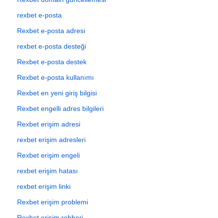
rexbet e-posta
Rexbet e-posta adresi
rexbet e-posta desteği
Rexbet e-posta destek
Rexbet e-posta kullanımı
Rexbet en yeni giriş bilgisi
Rexbet engelli adres bilgileri
Rexbet erişim adresi
rexbet erişim adresleri
Rexbet erişim engeli
rexbet erişim hatası
rexbet erişim linki
Rexbet erişim problemi
Rexbet erişim rehberi