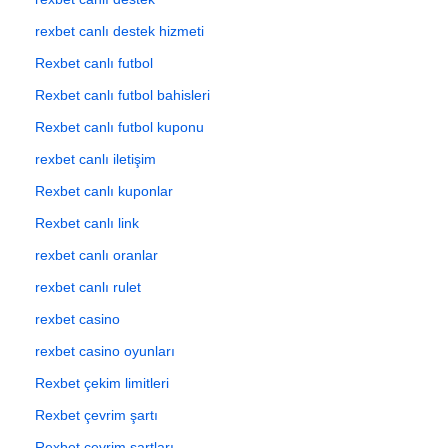
rexbet canlı destek hizmeti
Rexbet canlı futbol
Rexbet canlı futbol bahisleri
Rexbet canlı futbol kuponu
rexbet canlı iletişim
Rexbet canlı kuponlar
Rexbet canlı link
rexbet canlı oranlar
rexbet canlı rulet
rexbet casino
rexbet casino oyunları
Rexbet çekim limitleri
Rexbet çevrim şartı
Rexbet çevrim şartları