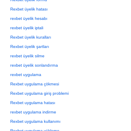
Rexbet üyelik hatası
rexbet üyelik hesabı
rexbet üyelik iptali
Rexbet üyelik kuralları
Rexbet üyelik şartları
rexbet üyelik silme
rexbet üyelik sonlandırma
rexbet uygulama
Rexbet uygulama çökmesi
Rexbet uygulama giriş problemi
Rexbet uygulama hatası
rexbet uygulama indirme
Rexbet uygulama kullanımı
Rexbet uygulama yükleme