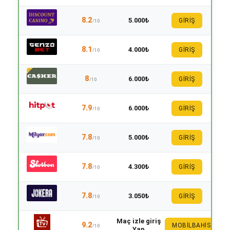
8.2
5.000₺
GİRİŞ
/10
8.1
4.000₺
GİRİŞ
/10
8
6.000₺
GİRİŞ
/10
7.9
6.000₺
GİRİŞ
/10
7.8
5.000₺
GİRİŞ
/10
7.8
4.300₺
GİRİŞ
/10
7.8
3.050₺
GİRİŞ
/10
Maç izle giriş
9.2
MOBILBAHIS
/10
Yap