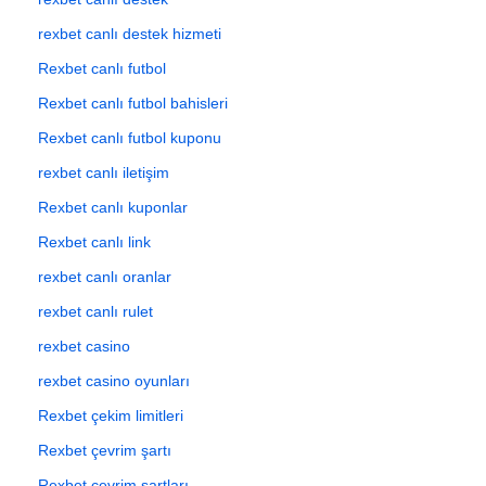
rexbet canlı destek hizmeti
Rexbet canlı futbol
Rexbet canlı futbol bahisleri
Rexbet canlı futbol kuponu
rexbet canlı iletişim
Rexbet canlı kuponlar
Rexbet canlı link
rexbet canlı oranlar
rexbet canlı rulet
rexbet casino
rexbet casino oyunları
Rexbet çekim limitleri
Rexbet çevrim şartı
Rexbet çevrim şartları