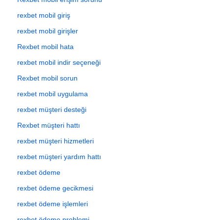
rexbet mobil giriş
rexbet mobil girişler
Rexbet mobil hata
rexbet mobil indir seçeneği
Rexbet mobil sorun
rexbet mobil uygulama
rexbet müşteri desteği
Rexbet müşteri hattı
rexbet müşteri hizmetleri
rexbet müşteri yardım hattı
rexbet ödeme
rexbet ödeme gecikmesi
rexbet ödeme işlemleri
rexbet ödeme problemi