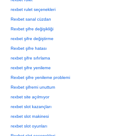
rexbet rulet seçenekleri
Rexbet sanal cüzdan
Rexbet şifre değişikliği
rexbet şifre değiştirme
Rexbet şifre hatası
rexbet şifre sıfırlama
rexbet şifre yenileme
Rexbet şifre yenileme problemi
Rexbet şifremi unuttum
rexbet site açılmıyor
rexbet slot kazançları
rexbet slot makinesi
rexbet slot oyunları
Rexbet slot seçenekleri