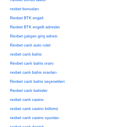
rexbet bonusları
Rexbet BTK engeli
Rexbet BTK engelli adresler
Rexbet çalışan giriş adresi
Rexbet canlı auto rulet
rexbet canlı bahis
Rexbet canlı bahis oranı
rexbet canlı bahis oranları
Rexbet canlı bahis seçenekleri
Rexbet canlı bahisler
rexbet canlı casino
rexbet canlı casino bölümü
rexbet canlı casino oyunları
rexbet canlı destek