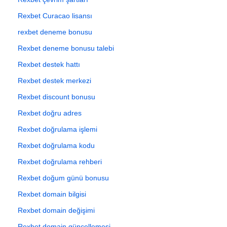
Rexbet Curacao lisansı
rexbet deneme bonusu
Rexbet deneme bonusu talebi
Rexbet destek hattı
Rexbet destek merkezi
Rexbet discount bonusu
Rexbet doğru adres
Rexbet doğrulama işlemi
Rexbet doğrulama kodu
Rexbet doğrulama rehberi
Rexbet doğum günü bonusu
Rexbet domain bilgisi
Rexbet domain değişimi
Rexbet domain güncellemesi