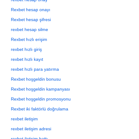
Rexbet hesap onayı
Rexbet hesap şifresi
rexbet hesap silme
Rexbet hızlı erişim
rexbet hızlı giriş
rexbet hızlı kayıt
rexbet hızlı para yatırma
Rexbet hoşgeldin bonusu
Rexbet hoşgeldin kampanyası
Rexbet hoşgeldin promosyonu
Rexbet iki faktörlü doğrulama
rexbet iletişim
rexbet iletişim adresi
rexbet iletişim hattı