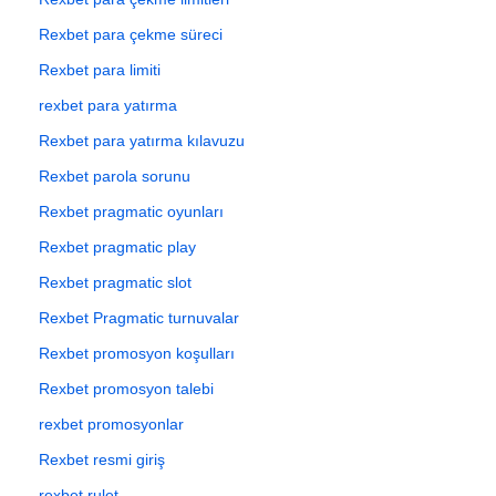
Rexbet para çekme süreci
Rexbet para limiti
rexbet para yatırma
Rexbet para yatırma kılavuzu
Rexbet parola sorunu
Rexbet pragmatic oyunları
Rexbet pragmatic play
Rexbet pragmatic slot
Rexbet Pragmatic turnuvalar
Rexbet promosyon koşulları
Rexbet promosyon talebi
rexbet promosyonlar
Rexbet resmi giriş
rexbet rulet