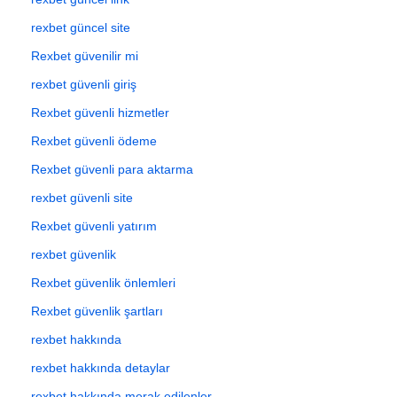
rexbet güncel site
Rexbet güvenilir mi
rexbet güvenli giriş
Rexbet güvenli hizmetler
Rexbet güvenli ödeme
Rexbet güvenli para aktarma
rexbet güvenli site
Rexbet güvenli yatırım
rexbet güvenlik
Rexbet güvenlik önlemleri
Rexbet güvenlik şartları
rexbet hakkında
rexbet hakkında detaylar
rexbet hakkında merak edilenler