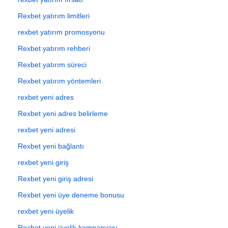
Rexbet yatırım limitleri
rexbet yatırım promosyonu
Rexbet yatırım rehberi
Rexbet yatırım süreci
Rexbet yatırım yöntemleri
rexbet yeni adres
Rexbet yeni adres belirleme
rexbet yeni adresi
Rexbet yeni bağlantı
rexbet yeni giriş
Rexbet yeni giriş adresi
Rexbet yeni üye deneme bonusu
rexbet yeni üyelik
Rexbet yeni üyelik kampanyası