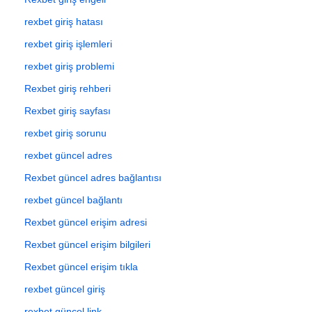
rexbet giriş hatası
rexbet giriş işlemleri
rexbet giriş problemi
Rexbet giriş rehberi
Rexbet giriş sayfası
rexbet giriş sorunu
rexbet güncel adres
Rexbet güncel adres bağlantısı
rexbet güncel bağlantı
Rexbet güncel erişim adresi
Rexbet güncel erişim bilgileri
Rexbet güncel erişim tıkla
rexbet güncel giriş
rexbet güncel link