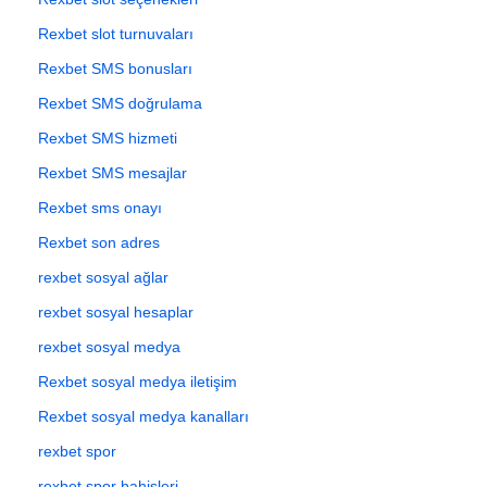
Rexbet slot turnuvaları
Rexbet SMS bonusları
Rexbet SMS doğrulama
Rexbet SMS hizmeti
Rexbet SMS mesajlar
Rexbet sms onayı
Rexbet son adres
rexbet sosyal ağlar
rexbet sosyal hesaplar
rexbet sosyal medya
Rexbet sosyal medya iletişim
Rexbet sosyal medya kanalları
rexbet spor
rexbet spor bahisleri