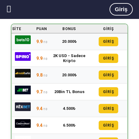
Giriş
SITE
PUAN
BONUS
GIRIŞ
9.9
20.000₺
GİRİŞ
/10
2K USD - Sadece
9.9
GİRİŞ
/10
Kripto
9.8
20.000₺
GİRİŞ
/10
9.7
20Bin TL Bonus
GİRİŞ
/10
9.4
4.500₺
GİRİŞ
/10
9.4
6.500₺
GİRİŞ
/10