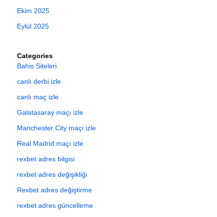
Ekim 2025
Eylül 2025
Categories
Bahis Siteleri
canlı derbi izle
canlı maç izle
Galatasaray maçı izle
Manchester City maçı izle
Real Madrid maçı izle
rexbet adres bilgisi
rexbet adres değişikliği
Rexbet adres değiştirme
rexbet adres güncelleme