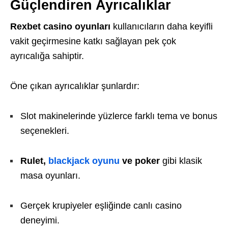
Güçlendiren Ayrıcalıklar
Rexbet casino oyunları
kullanıcıların daha keyifli
vakit geçirmesine katkı sağlayan pek çok
ayrıcalığa sahiptir.
Öne çıkan ayrıcalıklar şunlardır:
Slot makinelerinde yüzlerce farklı tema ve bonus
seçenekleri.
Rulet,
blackjack oyunu
ve poker
gibi klasik
masa oyunları.
Gerçek krupiyeler eşliğinde canlı casino
deneyimi.