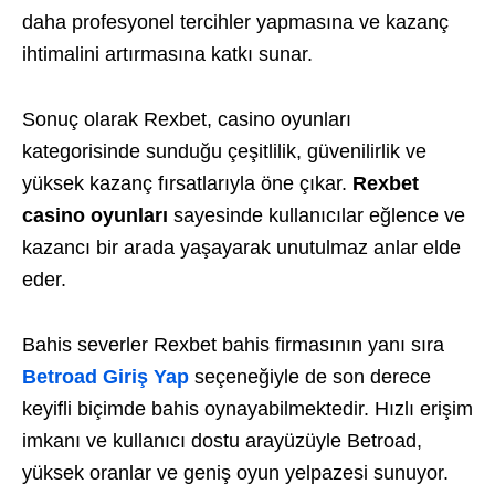
daha profesyonel tercihler yapmasına ve kazanç
ihtimalini artırmasına katkı sunar.
Sonuç olarak Rexbet, casino oyunları
kategorisinde sunduğu çeşitlilik, güvenilirlik ve
yüksek kazanç fırsatlarıyla öne çıkar.
Rexbet
casino oyunları
sayesinde kullanıcılar eğlence ve
kazancı bir arada yaşayarak unutulmaz anlar elde
eder.
Bahis severler Rexbet bahis firmasının yanı sıra
Betroad Giriş Yap
seçeneğiyle de son derece
keyifli biçimde bahis oynayabilmektedir. Hızlı erişim
imkanı ve kullanıcı dostu arayüzüyle Betroad,
yüksek oranlar ve geniş oyun yelpazesi sunuyor.