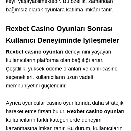
keyfi yaşayabilmektedir. Bu özellik, zamandan
bağımsız olarak oyunlara katılma imkânı tanır.
Rexbet Casino Oyunları Sonrası
Kullanıcı Deneyiminde İyileşmeler
Rexbet casino oyunları
deneyimini yaşayan
kullanıcıların platforma olan bağlılığı artar.
Çeşitlilik, yüksek ödeme oranları ve canlı casino
seçenekleri, kullanıcıların uzun vadeli
memnuniyetini güçlendirir.
Ayrıca oyuncular casino oyunlarında daha stratejik
hareket etme fırsatı bulur.
Rexbet casino oyunları
kullanıcıların farklı kategorilerde deneyim
kazanmasına imkan tanır. Bu durum, kullanıcıların