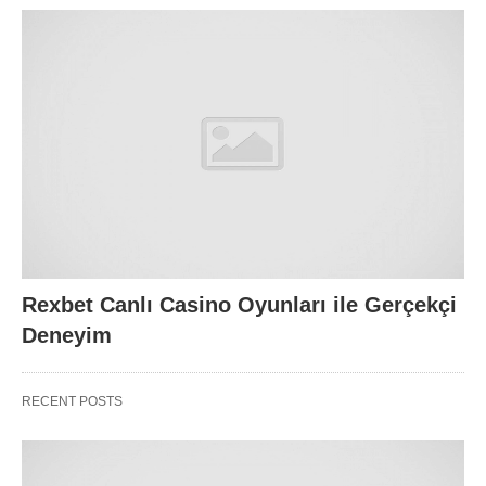
Rexbet Canlı Casino Oyunları ile Gerçekçi
Deneyim
RECENT POSTS