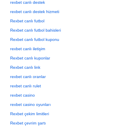
rexbet canlı destek
rexbet canlı destek hizmeti
Rexbet canlı futbol
Rexbet canlı futbol bahisleri
Rexbet canlı futbol kuponu
rexbet canlı iletişim
Rexbet canlı kuponlar
Rexbet canlı link
rexbet canlı oranlar
rexbet canlı rulet
rexbet casino
rexbet casino oyunları
Rexbet çekim limitleri
Rexbet çevrim şartı