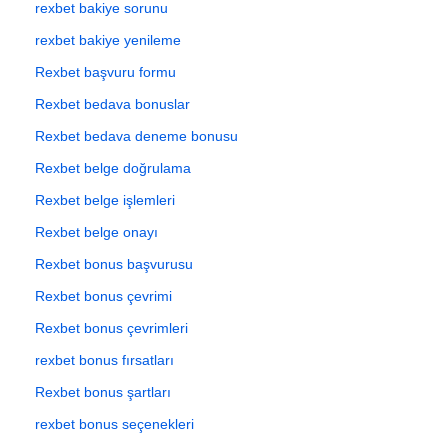
rexbet bakiye sorunu
rexbet bakiye yenileme
Rexbet başvuru formu
Rexbet bedava bonuslar
Rexbet bedava deneme bonusu
Rexbet belge doğrulama
Rexbet belge işlemleri
Rexbet belge onayı
Rexbet bonus başvurusu
Rexbet bonus çevrimi
Rexbet bonus çevrimleri
rexbet bonus fırsatları
Rexbet bonus şartları
rexbet bonus seçenekleri