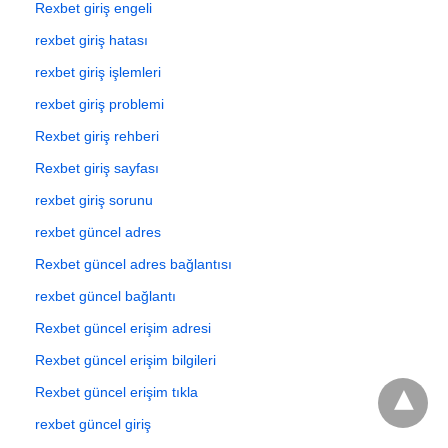
Rexbet giriş engeli
rexbet giriş hatası
rexbet giriş işlemleri
rexbet giriş problemi
Rexbet giriş rehberi
Rexbet giriş sayfası
rexbet giriş sorunu
rexbet güncel adres
Rexbet güncel adres bağlantısı
rexbet güncel bağlantı
Rexbet güncel erişim adresi
Rexbet güncel erişim bilgileri
Rexbet güncel erişim tıkla
rexbet güncel giriş