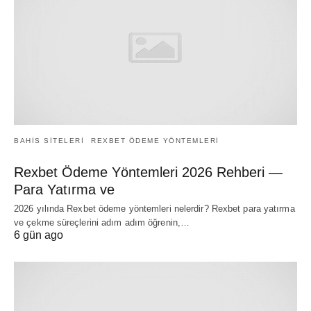
BAHIS SITELERI
REXBET ÖDEME YÖNTEMLERI
Rexbet Ödeme Yöntemleri 2026 Rehberi —
Para Yatırma ve
2026 yılında Rexbet ödeme yöntemleri nelerdir? Rexbet para yatırma
ve çekme süreçlerini adım adım öğrenin,…
6 gün ago