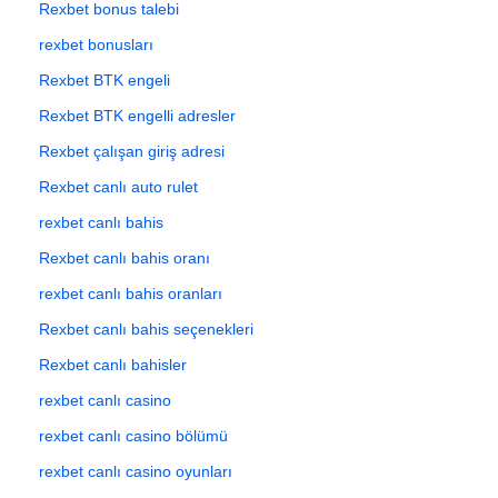
Rexbet bonus talebi
rexbet bonusları
Rexbet BTK engeli
Rexbet BTK engelli adresler
Rexbet çalışan giriş adresi
Rexbet canlı auto rulet
rexbet canlı bahis
Rexbet canlı bahis oranı
rexbet canlı bahis oranları
Rexbet canlı bahis seçenekleri
Rexbet canlı bahisler
rexbet canlı casino
rexbet canlı casino bölümü
rexbet canlı casino oyunları