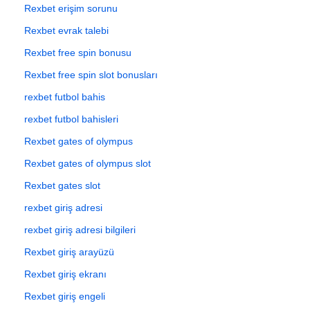
Rexbet erişim sorunu
Rexbet evrak talebi
Rexbet free spin bonusu
Rexbet free spin slot bonusları
rexbet futbol bahis
rexbet futbol bahisleri
Rexbet gates of olympus
Rexbet gates of olympus slot
Rexbet gates slot
rexbet giriş adresi
rexbet giriş adresi bilgileri
Rexbet giriş arayüzü
Rexbet giriş ekranı
Rexbet giriş engeli