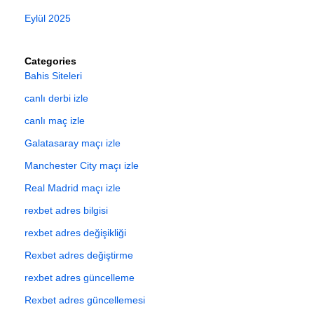
Eylül 2025
Categories
Bahis Siteleri
canlı derbi izle
canlı maç izle
Galatasaray maçı izle
Manchester City maçı izle
Real Madrid maçı izle
rexbet adres bilgisi
rexbet adres değişikliği
Rexbet adres değiştirme
rexbet adres güncelleme
Rexbet adres güncellemesi