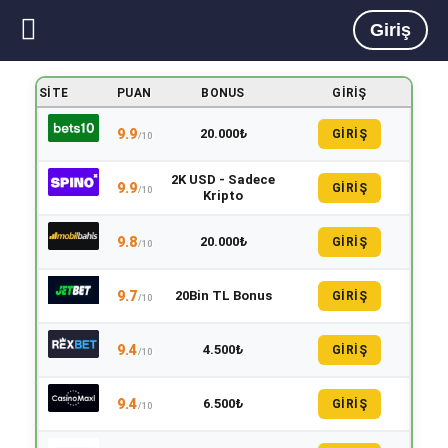
Giriş
SITE
PUAN
BONUS
GIRIŞ
9.9
20.000₺
GİRİŞ
/10
2K USD - Sadece
9.9
GİRİŞ
/10
Kripto
9.8
20.000₺
GİRİŞ
/10
9.7
20Bin TL Bonus
GİRİŞ
/10
9.4
4.500₺
GİRİŞ
/10
9.4
6.500₺
GİRİŞ
/10