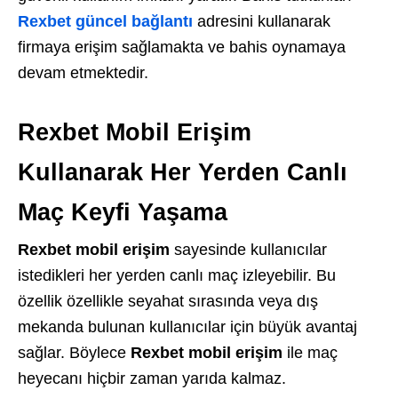
Rexbet güncel bağlantı
adresini kullanarak
firmaya erişim sağlamakta ve bahis oynamaya
devam etmektedir.
Rexbet Mobil Erişim
Kullanarak Her Yerden Canlı
Maç Keyfi Yaşama
Rexbet mobil erişim
sayesinde kullanıcılar
istedikleri her yerden canlı maç izleyebilir. Bu
özellik özellikle seyahat sırasında veya dış
mekanda bulunan kullanıcılar için büyük avantaj
sağlar. Böylece
Rexbet mobil erişim
ile maç
heyecanı hiçbir zaman yarıda kalmaz.