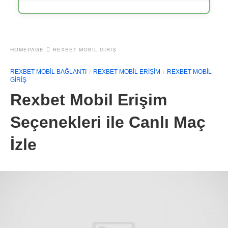
HOMEPAGE
REXBET MOBIL GIRIŞ
REXBET MOBIL BAĞLANTI
REXBET MOBIL ERIŞIM
REXBET MOBIL
GIRIŞ
Rexbet Mobil Erişim
Seçenekleri ile Canlı Maç
İzle