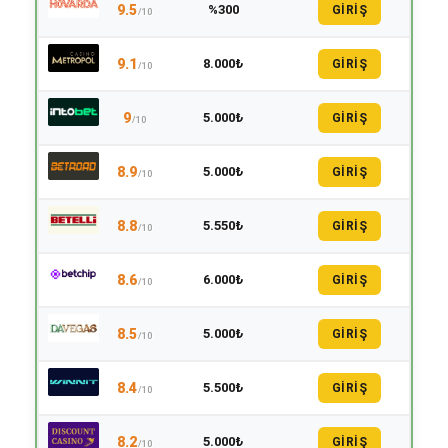
9.5
%300
GİRİŞ
/10
9.1
8.000₺
GİRİŞ
/10
9
5.000₺
GİRİŞ
/10
8.9
5.000₺
GİRİŞ
/10
8.8
5.550₺
GİRİŞ
/10
8.6
6.000₺
GİRİŞ
/10
8.5
5.000₺
GİRİŞ
/10
8.4
5.500₺
GİRİŞ
/10
8.2
5.000₺
GİRİŞ
/10