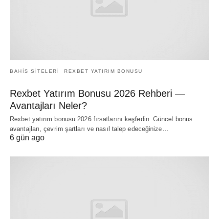
BAHIS SITELERI
REXBET YATIRIM BONUSU
Rexbet Yatırım Bonusu 2026 Rehberi —
Avantajları Neler?
Rexbet yatırım bonusu 2026 fırsatlarını keşfedin. Güncel bonus
avantajları, çevrim şartları ve nasıl talep edeceğinize…
6 gün ago