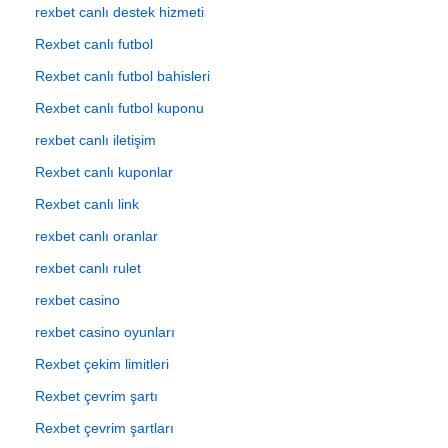
rexbet canlı destek hizmeti
Rexbet canlı futbol
Rexbet canlı futbol bahisleri
Rexbet canlı futbol kuponu
rexbet canlı iletişim
Rexbet canlı kuponlar
Rexbet canlı link
rexbet canlı oranlar
rexbet canlı rulet
rexbet casino
rexbet casino oyunları
Rexbet çekim limitleri
Rexbet çevrim şartı
Rexbet çevrim şartları