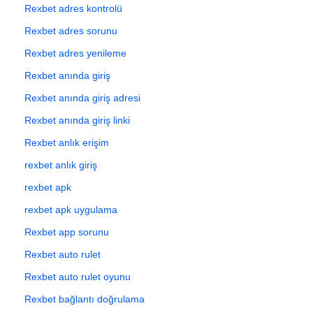
Rexbet adres kontrolü
Rexbet adres sorunu
Rexbet adres yenileme
Rexbet anında giriş
Rexbet anında giriş adresi
Rexbet anında giriş linki
Rexbet anlık erişim
rexbet anlık giriş
rexbet apk
rexbet apk uygulama
Rexbet app sorunu
Rexbet auto rulet
Rexbet auto rulet oyunu
Rexbet bağlantı doğrulama