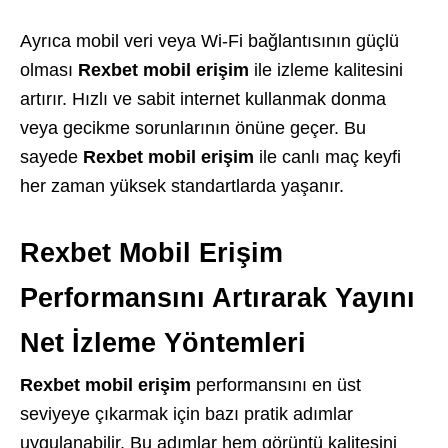
Ayrıca mobil veri veya Wi-Fi bağlantısının güçlü
olması
Rexbet mobil erişim
ile izleme kalitesini
artırır. Hızlı ve sabit internet kullanmak donma
veya gecikme sorunlarının önüne geçer. Bu
sayede
Rexbet mobil erişim
ile canlı maç keyfi
her zaman yüksek standartlarda yaşanır.
Rexbet Mobil Erişim
Performansını Artırarak Yayını
Net İzleme Yöntemleri
Rexbet mobil erişim
performansını en üst
seviyeye çıkarmak için bazı pratik adımlar
uygulanabilir. Bu adımlar hem görüntü kalitesini