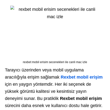
rexbet mobil erisim secenekleri ile canli mac izle
Tarayıcı üzerinden veya mobil uygulama
aracılığıyla erişim sağlamak
Rexbet mobil erişim
için en yaygın yöntemdir. Her iki seçenek de
yüksek görüntü kalitesi ve kesintisiz yayın
deneyimi sunar. Bu pratiklik
Rexbet mobil erişim
sürecini daha esnek ve kullanıcı dostu hale getirir.