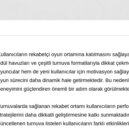
ullanıcıların rekabetçi oyun ortamına katılmasını sağla
dül havuzları ve çeşitli turnuva formatlarıyla dikkat çek
yuncular hem de yeni kullanıcılar için motivasyon sağla
yun sürecini daha dinamik hale getirmektedir. Bu nedenl
eneyimini güçlendiren önemli bir adım olarak görülmekte
urnuvalarda sağlanan rekabet ortamı kullanıcıların perfo
tratejilerini daha dikkatli geliştirmesine katkı sunmaktadı
üncellenen turnuva listeleri kullanıcıların farklı etkinlikle