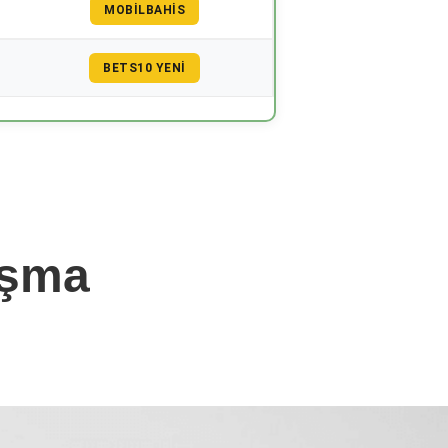
MOBILBAHIS
BETS10 YENI
ışma