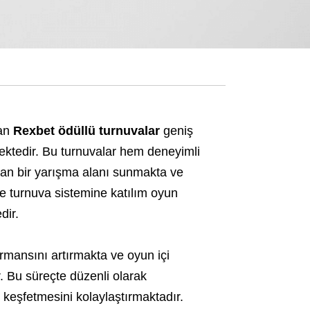
yan
Rexbet ödüllü turnuvalar
geniş
mektedir. Bu turnuvalar hem deneyimli
yan bir yarışma alanı sunmakta ve
e turnuva sistemine katılım oyun
dir.
rmansını artırmakta ve oyun içi
r. Bu süreçte düzenli olarak
ri keşfetmesini kolaylaştırmaktadır.