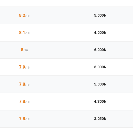
8.2
5.000₺
/10
8.1
4.000₺
/10
8
6.000₺
/10
7.9
6.000₺
/10
7.8
5.000₺
/10
7.8
4.300₺
/10
7.8
3.050₺
/10