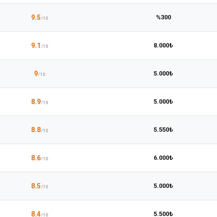
9.5
%300
/10
9.1
8.000₺
/10
9
5.000₺
/10
8.9
5.000₺
/10
8.8
5.550₺
/10
8.6
6.000₺
/10
8.5
5.000₺
/10
8.4
5.500₺
/10