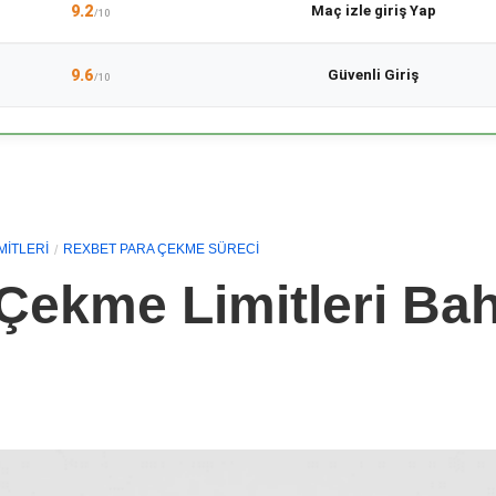
9.2
Maç izle giriş Yap
/10
9.6
Güvenli Giriş
/10
MITLERI
REXBET PARA ÇEKME SÜRECI
Çekme Limitleri Ba