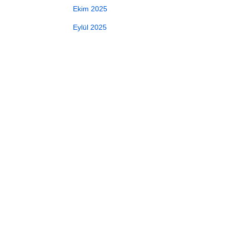
Ekim 2025
Eylül 2025