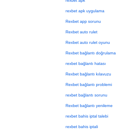
rexbet apk
rexbet apk uygulama
Rexbet app sorunu
Rexbet auto rulet
Rexbet auto rulet oyunu
Rexbet bağlantı doğrulama
rexbet bağlantı hatası
Rexbet bağlantı kılavuzu
Rexbet bağlantı problemi
rexbet bağlantı sorunu
Rexbet bağlantı yenileme
rexbet bahis iptal talebi
rexbet bahis iptali