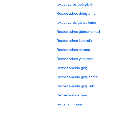
rexbet adres değişikliği
Rexbet adres değiştirme
rexbet adres güncelleme
Rexbet adres güncellemesi
Rexbet adres kontrolü
Rexbet adres sorunu
Rexbet adres yenileme
Rexbet anında giriş
Rexbet anında giriş adresi
Rexbet anında giriş linki
Rexbet anlık erişim
rexbet anlık giriş