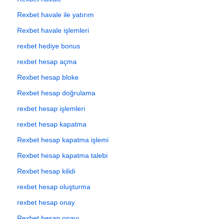
Rexbet havale ile yatırım
Rexbet havale işlemleri
rexbet hediye bonus
rexbet hesap açma
Rexbet hesap bloke
Rexbet hesap doğrulama
rexbet hesap işlemleri
rexbet hesap kapatma
Rexbet hesap kapatma işlemi
Rexbet hesap kapatma talebi
Rexbet hesap kilidi
rexbet hesap oluşturma
rexbet hesap onay
Rexbet hesap onayı