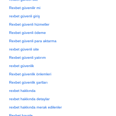
Rexbet güvenilir mi
rexbet güvenli giriş
Rexbet güvenli hizmetler
Rexbet güvenli ödeme
Rexbet güvenli para aktarma
rexbet güvenli site
Rexbet güvenli yatırım
rexbet güvenlik
Rexbet güvenlik önlemleri
Rexbet güvenlik şartları
rexbet hakkında
rexbet hakkında detaylar
rexbet hakkında merak edilenler
Rexbet havale