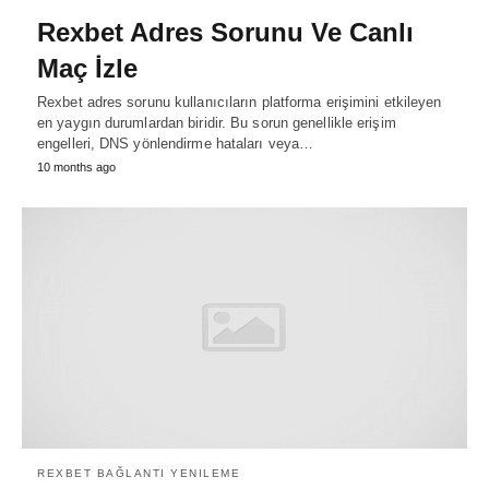
Rexbet Adres Sorunu Ve Canlı
Maç İzle
Rexbet adres sorunu kullanıcıların platforma erişimini etkileyen
en yaygın durumlardan biridir. Bu sorun genellikle erişim
engelleri, DNS yönlendirme hataları veya…
10 months ago
REXBET BAĞLANTI YENILEME