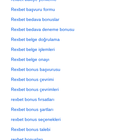
Rexbet başvuru formu
Rexbet bedava bonuslar
Rexbet bedava deneme bonusu
Rexbet belge doğrulama
Rexbet belge işlemleri
Rexbet belge onayı
Rexbet bonus başvurusu
Rexbet bonus çevrimi
Rexbet bonus çevrimleri
rexbet bonus fırsatları
Rexbet bonus şartları
rexbet bonus seçenekleri
Rexbet bonus talebi
rexbet bonusları