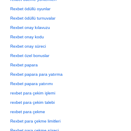
Rexbet ödüllü oyunlar
Rexbet ödüllü turnuvalar
Rexbet onay kılavuzu
Rexbet onay kodu
Rexbet onay süreci
Rexbet özel bonuslar
Rexbet papara
Rexbet papara para yatırma
Rexbet papara yatırımı
rexbet para çekim işlemi
rexbet para çekim talebi
rexbet para çekme
Rexbet para çekme limitleri
Rexbet para çekme süreci