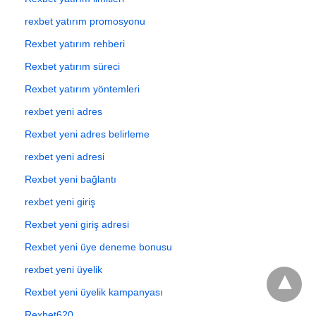
rexbet yatırım promosyonu
Rexbet yatırım rehberi
Rexbet yatırım süreci
Rexbet yatırım yöntemleri
rexbet yeni adres
Rexbet yeni adres belirleme
rexbet yeni adresi
Rexbet yeni bağlantı
rexbet yeni giriş
Rexbet yeni giriş adresi
Rexbet yeni üye deneme bonusu
rexbet yeni üyelik
Rexbet yeni üyelik kampanyası
Rexbet620