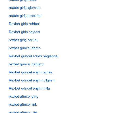
rexbet giriş işlemleri
rexbet giriş problemi
Rexbet giriş rehberi
Rexbet giriş sayfası
rexbet giriş sorunu
rexbet güncel adres
Rexbet güncel adres bağlantısı
rexbet güncel bağlantı
Rexbet güncel erişim adresi
Rexbet güncel erişim bilgileri
Rexbet güncel erişim tıkla
rexbet güncel giriş
rexbet güncel link
rexbet güncel site