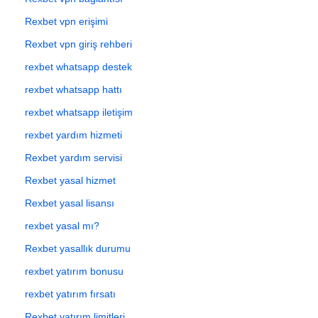
Rexbet vpn erişimi
Rexbet vpn giriş rehberi
rexbet whatsapp destek
rexbet whatsapp hattı
rexbet whatsapp iletişim
rexbet yardım hizmeti
Rexbet yardım servisi
Rexbet yasal hizmet
Rexbet yasal lisansı
rexbet yasal mı?
Rexbet yasallık durumu
rexbet yatırım bonusu
rexbet yatırım fırsatı
Rexbet yatırım limitleri