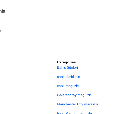
his
m
Categories
Bahis Siteleri
canlı derbi izle
canlı maç izle
Galatasaray maçı izle
Manchester City maçı izle
Real Madrid maçı izle