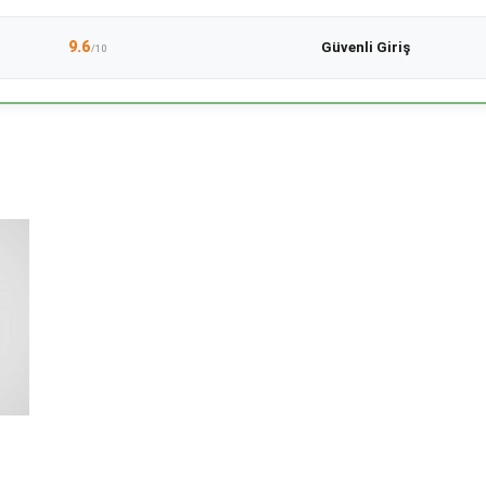
9.6
Güvenli Giriş
/10