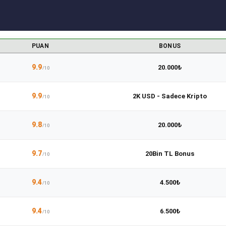
PUAN
BONUS
9.9
20.000₺
/10
9.9
2K USD - Sadece Kripto
/10
9.8
20.000₺
/10
9.7
20Bin TL Bonus
/10
9.4
4.500₺
/10
9.4
6.500₺
/10