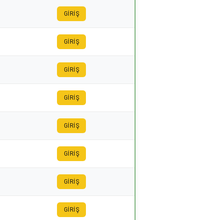
GİRİŞ
GİRİŞ
GİRİŞ
GİRİŞ
GİRİŞ
GİRİŞ
GİRİŞ
GİRİŞ