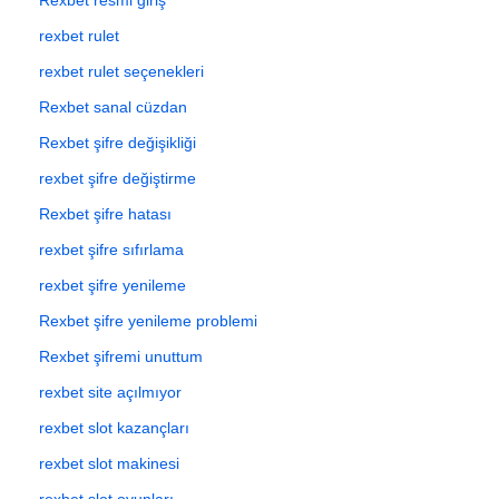
rexbet rulet
rexbet rulet seçenekleri
Rexbet sanal cüzdan
Rexbet şifre değişikliği
rexbet şifre değiştirme
Rexbet şifre hatası
rexbet şifre sıfırlama
rexbet şifre yenileme
Rexbet şifre yenileme problemi
Rexbet şifremi unuttum
rexbet site açılmıyor
rexbet slot kazançları
rexbet slot makinesi
rexbet slot oyunları