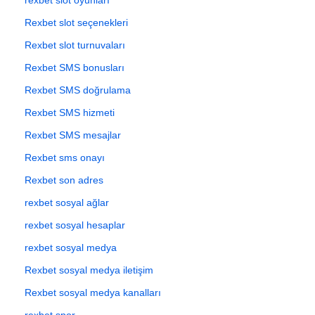
Rexbet slot seçenekleri
Rexbet slot turnuvaları
Rexbet SMS bonusları
Rexbet SMS doğrulama
Rexbet SMS hizmeti
Rexbet SMS mesajlar
Rexbet sms onayı
Rexbet son adres
rexbet sosyal ağlar
rexbet sosyal hesaplar
rexbet sosyal medya
Rexbet sosyal medya iletişim
Rexbet sosyal medya kanalları
rexbet spor