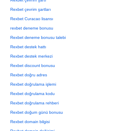
Rexbet çevrim şartları
Rexbet Curacao lisansı
rexbet deneme bonusu
Rexbet deneme bonusu talebi
Rexbet destek hattı
Rexbet destek merkezi
Rexbet discount bonusu
Rexbet doğru adres
Rexbet doğrulama işlemi
Rexbet doğrulama kodu
Rexbet doğrulama rehberi
Rexbet doğum günü bonusu
Rexbet domain bilgisi
Rexbet domain değişimi