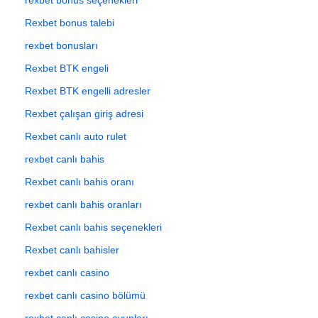
Rexbet bonus talebi
rexbet bonusları
Rexbet BTK engeli
Rexbet BTK engelli adresler
Rexbet çalışan giriş adresi
Rexbet canlı auto rulet
rexbet canlı bahis
Rexbet canlı bahis oranı
rexbet canlı bahis oranları
Rexbet canlı bahis seçenekleri
Rexbet canlı bahisler
rexbet canlı casino
rexbet canlı casino bölümü
rexbet canlı casino oyunları