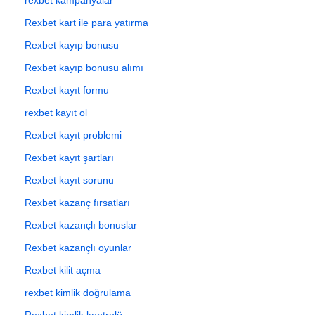
Rexbet kart ile para yatırma
Rexbet kayıp bonusu
Rexbet kayıp bonusu alımı
Rexbet kayıt formu
rexbet kayıt ol
Rexbet kayıt problemi
Rexbet kayıt şartları
Rexbet kayıt sorunu
Rexbet kazanç fırsatları
Rexbet kazançlı bonuslar
Rexbet kazançlı oyunlar
Rexbet kilit açma
rexbet kimlik doğrulama
Rexbet kimlik kontrolü