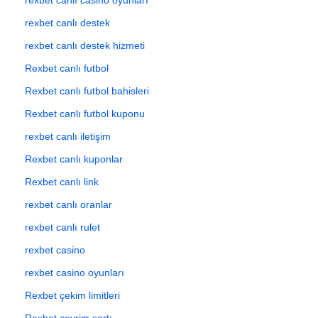
rexbet canlı destek
rexbet canlı destek hizmeti
Rexbet canlı futbol
Rexbet canlı futbol bahisleri
Rexbet canlı futbol kuponu
rexbet canlı iletişim
Rexbet canlı kuponlar
Rexbet canlı link
rexbet canlı oranlar
rexbet canlı rulet
rexbet casino
rexbet casino oyunları
Rexbet çekim limitleri
Rexbet çevrim şartı