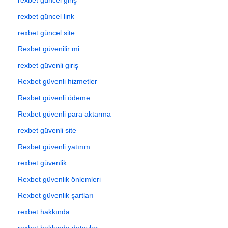
rexbet güncel link
rexbet güncel site
Rexbet güvenilir mi
rexbet güvenli giriş
Rexbet güvenli hizmetler
Rexbet güvenli ödeme
Rexbet güvenli para aktarma
rexbet güvenli site
Rexbet güvenli yatırım
rexbet güvenlik
Rexbet güvenlik önlemleri
Rexbet güvenlik şartları
rexbet hakkında
rexbet hakkında detaylar