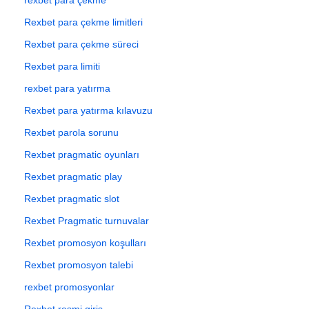
Rexbet para çekme limitleri
Rexbet para çekme süreci
Rexbet para limiti
rexbet para yatırma
Rexbet para yatırma kılavuzu
Rexbet parola sorunu
Rexbet pragmatic oyunları
Rexbet pragmatic play
Rexbet pragmatic slot
Rexbet Pragmatic turnuvalar
Rexbet promosyon koşulları
Rexbet promosyon talebi
rexbet promosyonlar
Rexbet resmi giriş