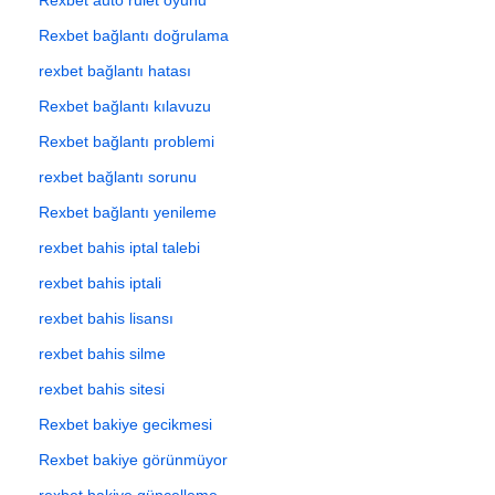
Rexbet bağlantı doğrulama
rexbet bağlantı hatası
Rexbet bağlantı kılavuzu
Rexbet bağlantı problemi
rexbet bağlantı sorunu
Rexbet bağlantı yenileme
rexbet bahis iptal talebi
rexbet bahis iptali
rexbet bahis lisansı
rexbet bahis silme
rexbet bahis sitesi
Rexbet bakiye gecikmesi
Rexbet bakiye görünmüyor
rexbet bakiye güncelleme