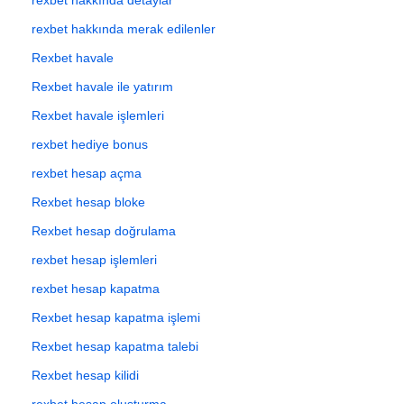
rexbet hakkında merak edilenler
Rexbet havale
Rexbet havale ile yatırım
Rexbet havale işlemleri
rexbet hediye bonus
rexbet hesap açma
Rexbet hesap bloke
Rexbet hesap doğrulama
rexbet hesap işlemleri
rexbet hesap kapatma
Rexbet hesap kapatma işlemi
Rexbet hesap kapatma talebi
Rexbet hesap kilidi
rexbet hesap oluşturma