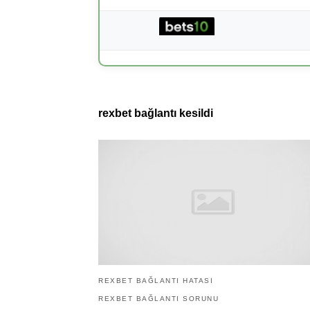
rexbet bağlantı kesildi
REXBET BAĞLANTI HATASI
REXBET BAĞLANTI SORUNU