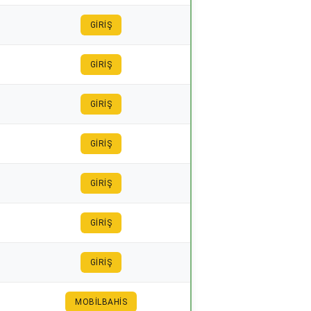
GİRİŞ
GİRİŞ
GİRİŞ
GİRİŞ
GİRİŞ
GİRİŞ
GİRİŞ
MOBILBAHIS