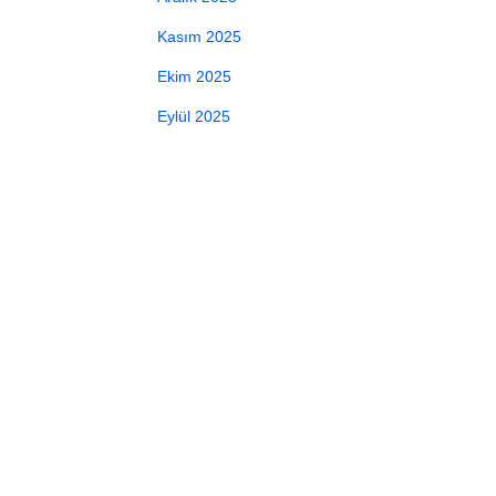
Kasım 2025
Ekim 2025
Eylül 2025