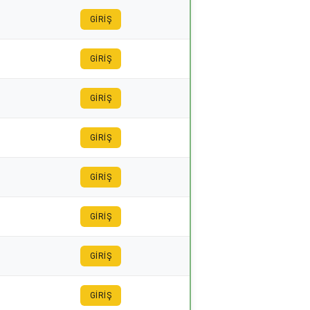
GİRİŞ
GİRİŞ
GİRİŞ
GİRİŞ
GİRİŞ
GİRİŞ
GİRİŞ
GİRİŞ