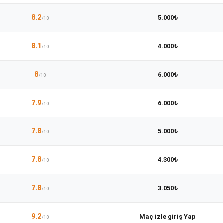
8.2
5.000₺
/10
8.1
4.000₺
/10
8
6.000₺
/10
7.9
6.000₺
/10
7.8
5.000₺
/10
7.8
4.300₺
/10
7.8
3.050₺
/10
9.2
Maç izle giriş Yap
/10