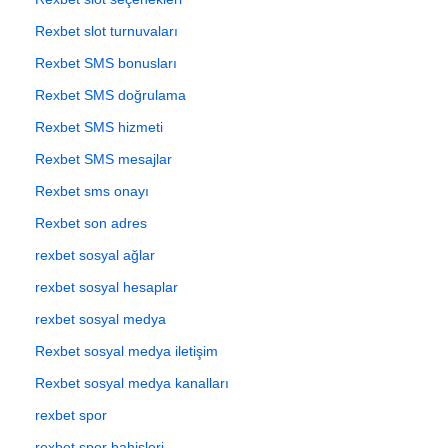
Rexbet slot turnuvaları
Rexbet SMS bonusları
Rexbet SMS doğrulama
Rexbet SMS hizmeti
Rexbet SMS mesajlar
Rexbet sms onayı
Rexbet son adres
rexbet sosyal ağlar
rexbet sosyal hesaplar
rexbet sosyal medya
Rexbet sosyal medya iletişim
Rexbet sosyal medya kanalları
rexbet spor
rexbet spor bahisleri