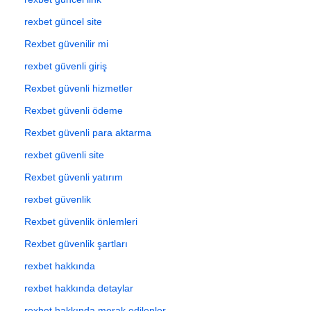
rexbet güncel site
Rexbet güvenilir mi
rexbet güvenli giriş
Rexbet güvenli hizmetler
Rexbet güvenli ödeme
Rexbet güvenli para aktarma
rexbet güvenli site
Rexbet güvenli yatırım
rexbet güvenlik
Rexbet güvenlik önlemleri
Rexbet güvenlik şartları
rexbet hakkında
rexbet hakkında detaylar
rexbet hakkında merak edilenler