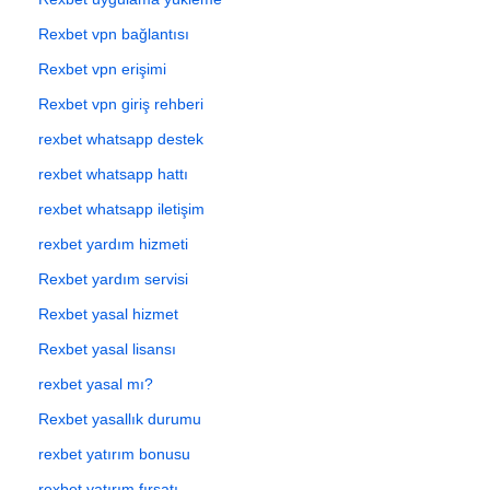
Rexbet vpn bağlantısı
Rexbet vpn erişimi
Rexbet vpn giriş rehberi
rexbet whatsapp destek
rexbet whatsapp hattı
rexbet whatsapp iletişim
rexbet yardım hizmeti
Rexbet yardım servisi
Rexbet yasal hizmet
Rexbet yasal lisansı
rexbet yasal mı?
Rexbet yasallık durumu
rexbet yatırım bonusu
rexbet yatırım fırsatı