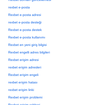
rexbet e-posta
Rexbet e-posta adresi
rexbet e-posta desteği
Rexbet e-posta destek
Rexbet e-posta kullanımı
Rexbet en yeni giriş bilgisi
Rexbet engelli adres bilgileri
Rexbet erişim adresi
rexbet erişim adresleri
Rexbet erişim engeli
rexbet erişim hatası
rexbet erişim linki
Rexbet erişim problemi
Rexbet erişim rehberi