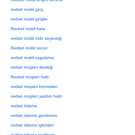
rexbet mobil giriş
rexbet mobil girişler
Rexbet mobil hata
rexbet mobil indir seçeneği
Rexbet mobil sorun
rexbet mobil uygulama
rexbet müşteri desteği
Rexbet müşteri hattı
rexbet müşteri hizmetleri
rexbet müşteri yardım hattı
rexbet ödeme
rexbet ödeme gecikmesi
rexbet ödeme işlemleri
rexbet ödeme problemi