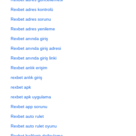
Rexbet adres kontrolü
Rexbet adres sorunu
Rexbet adres yenileme
Rexbet anında giriş
Rexbet anında giriş adresi
Rexbet anında giriş linki
Rexbet anlık erişim
rexbet anlık giriş
rexbet apk
rexbet apk uygulama
Rexbet app sorunu
Rexbet auto rulet
Rexbet auto rulet oyunu
Rexbet bağlantı doğrulama