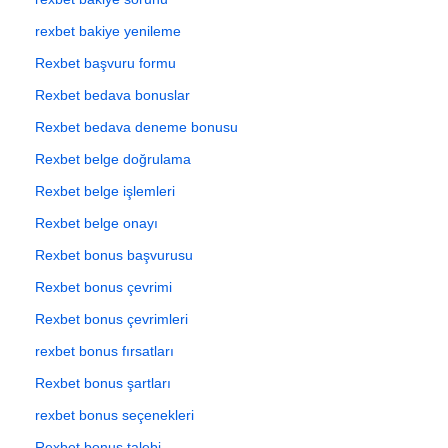
rexbet bakiye yenileme
Rexbet başvuru formu
Rexbet bedava bonuslar
Rexbet bedava deneme bonusu
Rexbet belge doğrulama
Rexbet belge işlemleri
Rexbet belge onayı
Rexbet bonus başvurusu
Rexbet bonus çevrimi
Rexbet bonus çevrimleri
rexbet bonus fırsatları
Rexbet bonus şartları
rexbet bonus seçenekleri
Rexbet bonus talebi