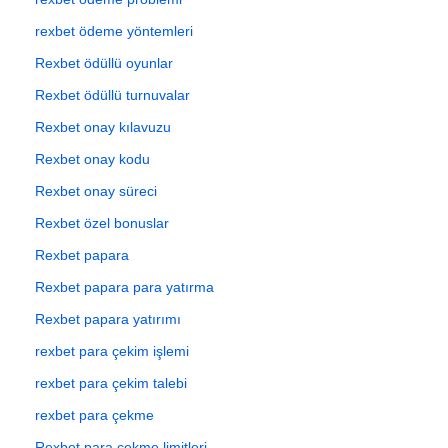
rexbet ödeme yöntemleri
Rexbet ödüllü oyunlar
Rexbet ödüllü turnuvalar
Rexbet onay kılavuzu
Rexbet onay kodu
Rexbet onay süreci
Rexbet özel bonuslar
Rexbet papara
Rexbet papara para yatırma
Rexbet papara yatırımı
rexbet para çekim işlemi
rexbet para çekim talebi
rexbet para çekme
Rexbet para çekme limitleri