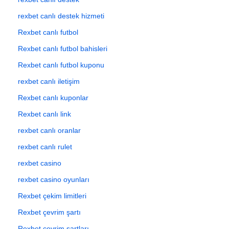
rexbet canlı destek hizmeti
Rexbet canlı futbol
Rexbet canlı futbol bahisleri
Rexbet canlı futbol kuponu
rexbet canlı iletişim
Rexbet canlı kuponlar
Rexbet canlı link
rexbet canlı oranlar
rexbet canlı rulet
rexbet casino
rexbet casino oyunları
Rexbet çekim limitleri
Rexbet çevrim şartı
Rexbet çevrim şartları