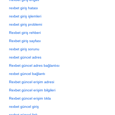
rexbet giriş hatası
rexbet giriş işlemleri
rexbet giriş problemi
Rexbet giriş rehberi
Rexbet giriş sayfası
rexbet giriş sorunu
rexbet güncel adres
Rexbet güncel adres bağlantısı
rexbet güncel bağlantı
Rexbet güncel erişim adresi
Rexbet güncel erişim bilgileri
Rexbet güncel erişim tıkla
rexbet güncel giriş
rexbet güncel link