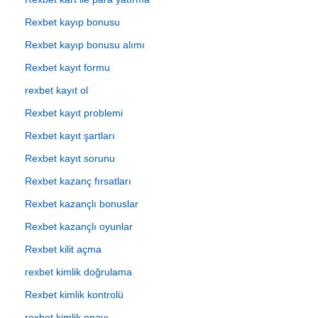
Rexbet kayıp bonusu
Rexbet kayıp bonusu alımı
Rexbet kayıt formu
rexbet kayıt ol
Rexbet kayıt problemi
Rexbet kayıt şartları
Rexbet kayıt sorunu
Rexbet kazanç fırsatları
Rexbet kazançlı bonuslar
Rexbet kazançlı oyunlar
Rexbet kilit açma
rexbet kimlik doğrulama
Rexbet kimlik kontrolü
rexbet kimlik onayı