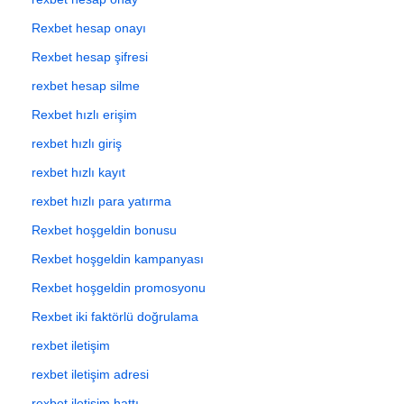
Rexbet hesap onayı
Rexbet hesap şifresi
rexbet hesap silme
Rexbet hızlı erişim
rexbet hızlı giriş
rexbet hızlı kayıt
rexbet hızlı para yatırma
Rexbet hoşgeldin bonusu
Rexbet hoşgeldin kampanyası
Rexbet hoşgeldin promosyonu
Rexbet iki faktörlü doğrulama
rexbet iletişim
rexbet iletişim adresi
rexbet iletişim hattı