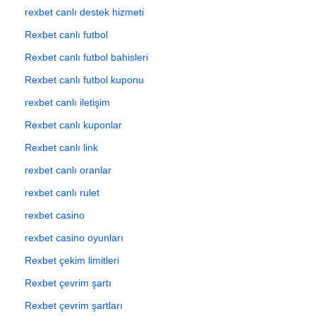
rexbet canlı destek hizmeti
Rexbet canlı futbol
Rexbet canlı futbol bahisleri
Rexbet canlı futbol kuponu
rexbet canlı iletişim
Rexbet canlı kuponlar
Rexbet canlı link
rexbet canlı oranlar
rexbet canlı rulet
rexbet casino
rexbet casino oyunları
Rexbet çekim limitleri
Rexbet çevrim şartı
Rexbet çevrim şartları