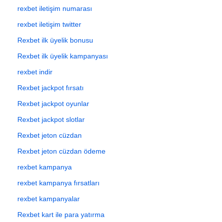
rexbet iletişim numarası
rexbet iletişim twitter
Rexbet ilk üyelik bonusu
Rexbet ilk üyelik kampanyası
rexbet indir
Rexbet jackpot fırsatı
Rexbet jackpot oyunlar
Rexbet jackpot slotlar
Rexbet jeton cüzdan
Rexbet jeton cüzdan ödeme
rexbet kampanya
rexbet kampanya fırsatları
rexbet kampanyalar
Rexbet kart ile para yatırma