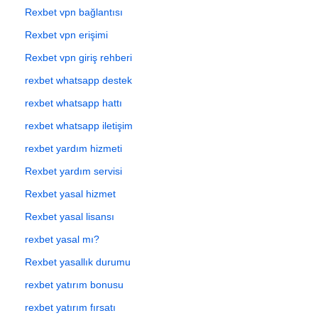
Rexbet vpn bağlantısı
Rexbet vpn erişimi
Rexbet vpn giriş rehberi
rexbet whatsapp destek
rexbet whatsapp hattı
rexbet whatsapp iletişim
rexbet yardım hizmeti
Rexbet yardım servisi
Rexbet yasal hizmet
Rexbet yasal lisansı
rexbet yasal mı?
Rexbet yasallık durumu
rexbet yatırım bonusu
rexbet yatırım fırsatı