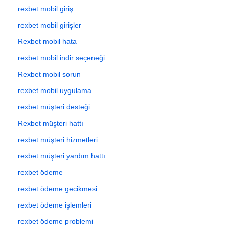
rexbet mobil giriş
rexbet mobil girişler
Rexbet mobil hata
rexbet mobil indir seçeneği
Rexbet mobil sorun
rexbet mobil uygulama
rexbet müşteri desteği
Rexbet müşteri hattı
rexbet müşteri hizmetleri
rexbet müşteri yardım hattı
rexbet ödeme
rexbet ödeme gecikmesi
rexbet ödeme işlemleri
rexbet ödeme problemi