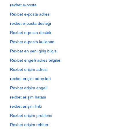
rexbet e-posta
Rexbet e-posta adresi
rexbet e-posta desteği
Rexbet e-posta destek
Rexbet e-posta kullanımı
Rexbet en yeni giriş bilgisi
Rexbet engelli adres bilgileri
Rexbet erişim adresi
rexbet erişim adresleri
Rexbet erişim engeli
rexbet erişim hatası
rexbet erişim linki
Rexbet erişim problemi
Rexbet erişim rehberi