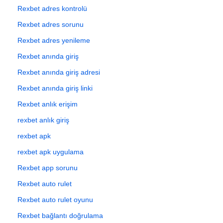
Rexbet adres kontrolü
Rexbet adres sorunu
Rexbet adres yenileme
Rexbet anında giriş
Rexbet anında giriş adresi
Rexbet anında giriş linki
Rexbet anlık erişim
rexbet anlık giriş
rexbet apk
rexbet apk uygulama
Rexbet app sorunu
Rexbet auto rulet
Rexbet auto rulet oyunu
Rexbet bağlantı doğrulama