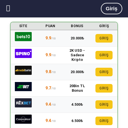
Giriş
SITE
PUAN
BONUS
GIRIŞ
9.9
20.000₺
GİRİŞ
/10
2K USD -
9.9
Sadece
GİRİŞ
/10
Kripto
9.8
20.000₺
GİRİŞ
/10
20Bin TL
9.7
GİRİŞ
/10
Bonus
9.4
4.500₺
GİRİŞ
/10
9.4
6.500₺
GİRİŞ
/10