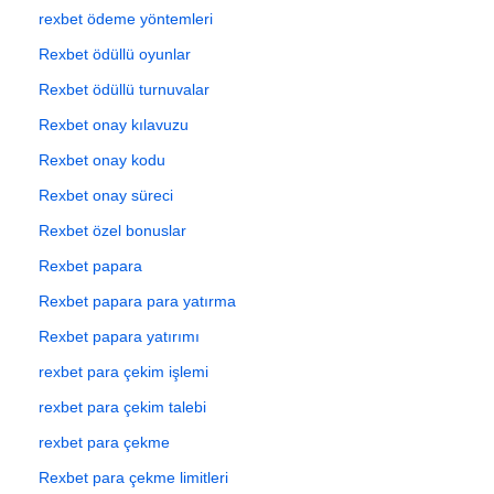
rexbet ödeme yöntemleri
Rexbet ödüllü oyunlar
Rexbet ödüllü turnuvalar
Rexbet onay kılavuzu
Rexbet onay kodu
Rexbet onay süreci
Rexbet özel bonuslar
Rexbet papara
Rexbet papara para yatırma
Rexbet papara yatırımı
rexbet para çekim işlemi
rexbet para çekim talebi
rexbet para çekme
Rexbet para çekme limitleri