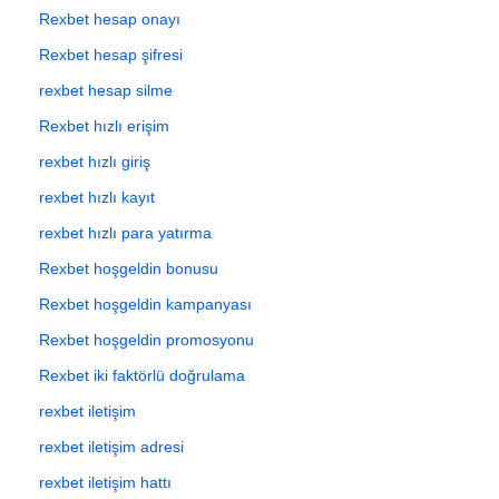
Rexbet hesap onayı
Rexbet hesap şifresi
rexbet hesap silme
Rexbet hızlı erişim
rexbet hızlı giriş
rexbet hızlı kayıt
rexbet hızlı para yatırma
Rexbet hoşgeldin bonusu
Rexbet hoşgeldin kampanyası
Rexbet hoşgeldin promosyonu
Rexbet iki faktörlü doğrulama
rexbet iletişim
rexbet iletişim adresi
rexbet iletişim hattı