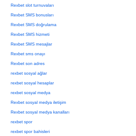
Rexbet slot turnuvaları
Rexbet SMS bonusları
Rexbet SMS doğrulama
Rexbet SMS hizmeti
Rexbet SMS mesajlar
Rexbet sms onayı
Rexbet son adres
rexbet sosyal ağlar
rexbet sosyal hesaplar
rexbet sosyal medya
Rexbet sosyal medya iletişim
Rexbet sosyal medya kanalları
rexbet spor
rexbet spor bahisleri