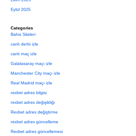
Eylül 2025
Categories
Bahis Siteleri
canlı derbi izle
canlı maç izle
Galatasaray maçı izle
Manchester City maçı izle
Real Madrid maçı izle
rexbet adres bilgisi
rexbet adres değişikliği
Rexbet adres değiştirme
rexbet adres güncelleme
Rexbet adres güncellemesi