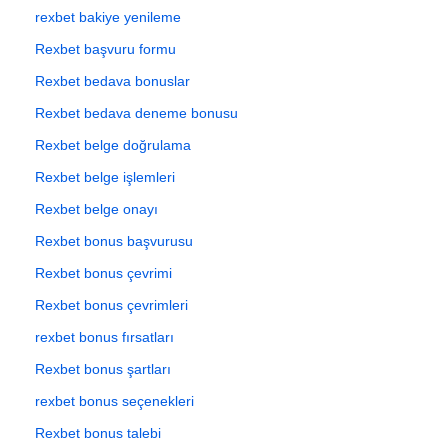
rexbet bakiye yenileme
Rexbet başvuru formu
Rexbet bedava bonuslar
Rexbet bedava deneme bonusu
Rexbet belge doğrulama
Rexbet belge işlemleri
Rexbet belge onayı
Rexbet bonus başvurusu
Rexbet bonus çevrimi
Rexbet bonus çevrimleri
rexbet bonus fırsatları
Rexbet bonus şartları
rexbet bonus seçenekleri
Rexbet bonus talebi