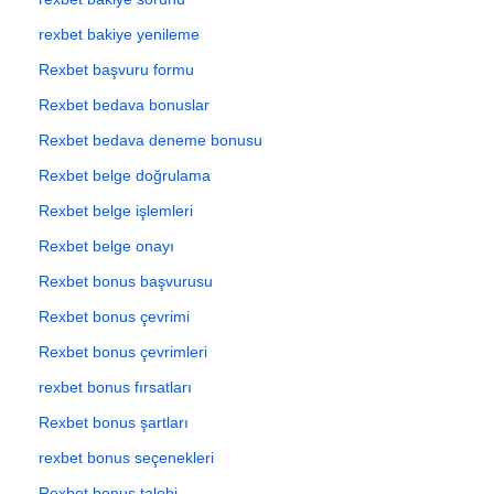
rexbet bakiye yenileme
Rexbet başvuru formu
Rexbet bedava bonuslar
Rexbet bedava deneme bonusu
Rexbet belge doğrulama
Rexbet belge işlemleri
Rexbet belge onayı
Rexbet bonus başvurusu
Rexbet bonus çevrimi
Rexbet bonus çevrimleri
rexbet bonus fırsatları
Rexbet bonus şartları
rexbet bonus seçenekleri
Rexbet bonus talebi