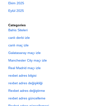
Ekim 2025
Eylül 2025
Categories
Bahis Siteleri
canlı derbi izle
canlı maç izle
Galatasaray maçı izle
Manchester City maçı izle
Real Madrid maçı izle
rexbet adres bilgisi
rexbet adres değişikliği
Rexbet adres değiştirme
rexbet adres güncelleme
Rexbet adres güncellemesi