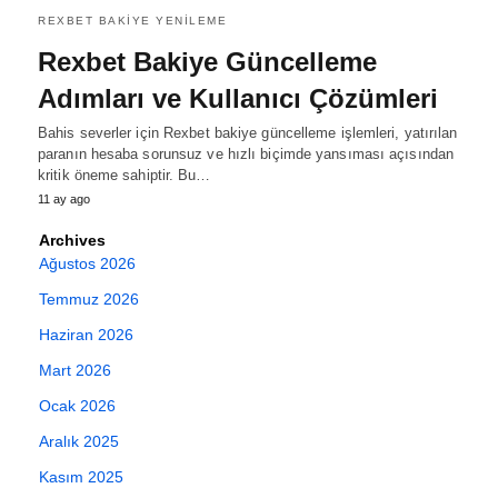
REXBET BAKIYE YENILEME
Rexbet Bakiye Güncelleme
Adımları ve Kullanıcı Çözümleri
Bahis severler için Rexbet bakiye güncelleme işlemleri, yatırılan
paranın hesaba sorunsuz ve hızlı biçimde yansıması açısından
kritik öneme sahiptir. Bu…
11 ay ago
Archives
Ağustos 2026
Temmuz 2026
Haziran 2026
Mart 2026
Ocak 2026
Aralık 2025
Kasım 2025