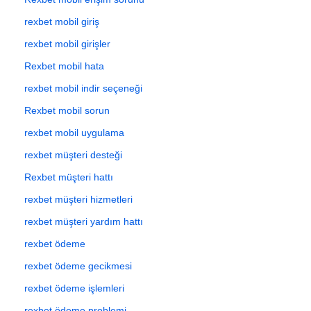
rexbet mobil giriş
rexbet mobil girişler
Rexbet mobil hata
rexbet mobil indir seçeneği
Rexbet mobil sorun
rexbet mobil uygulama
rexbet müşteri desteği
Rexbet müşteri hattı
rexbet müşteri hizmetleri
rexbet müşteri yardım hattı
rexbet ödeme
rexbet ödeme gecikmesi
rexbet ödeme işlemleri
rexbet ödeme problemi