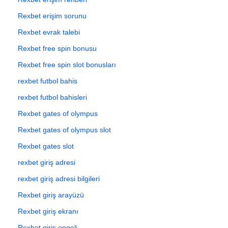
Rexbet erişim sorunu
Rexbet evrak talebi
Rexbet free spin bonusu
Rexbet free spin slot bonusları
rexbet futbol bahis
rexbet futbol bahisleri
Rexbet gates of olympus
Rexbet gates of olympus slot
Rexbet gates slot
rexbet giriş adresi
rexbet giriş adresi bilgileri
Rexbet giriş arayüzü
Rexbet giriş ekranı
Rexbet giriş engeli