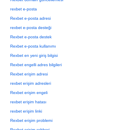
rexbet e-posta
Rexbet e-posta adresi
rexbet e-posta desteği
Rexbet e-posta destek
Rexbet e-posta kullanımı
Rexbet en yeni giriş bilgisi
Rexbet engelli adres bilgileri
Rexbet erişim adresi
rexbet erişim adresleri
Rexbet erişim engeli
rexbet erişim hatası
rexbet erişim linki
Rexbet erişim problemi
Rexbet erişim rehberi