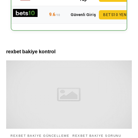
9.6
Güvenli Giriş
BETS10 YENI
/10
rexbet bakiye kontrol
REXBET BAKIYE GÜNCELLEME
REXBET BAKIYE SORUNU