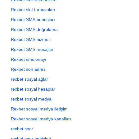
Rexbet slot turnuvaları
Rexbet SMS bonusları
Rexbet SMS doğrulama
Rexbet SMS hizmeti
Rexbet SMS mesajlar
Rexbet sms onayı
Rexbet son adres
rexbet sosyal ağlar
rexbet sosyal hesaplar
rexbet sosyal medya
Rexbet sosyal medya iletişim
Rexbet sosyal medya kanalları
rexbet spor
rexbet spor bahisleri