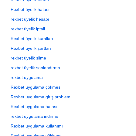
Rexbet üyelik hatası
rexbet üyelik hesabı
rexbet üyelik iptali
Rexbet üyelik kuralları
Rexbet üyelik şartları
rexbet üyelik silme
rexbet üyelik sonlandırma
rexbet uygulama
Rexbet uygulama çökmesi
Rexbet uygulama giriş problemi
Rexbet uygulama hatası
rexbet uygulama indirme
Rexbet uygulama kullanımı
Rexbet uygulama yükleme