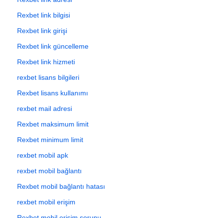
Rexbet link bilgisi
Rexbet link girişi
Rexbet link güncelleme
Rexbet link hizmeti
rexbet lisans bilgileri
Rexbet lisans kullanımı
rexbet mail adresi
Rexbet maksimum limit
Rexbet minimum limit
rexbet mobil apk
rexbet mobil bağlantı
Rexbet mobil bağlantı hatası
rexbet mobil erişim
Rexbet mobil erişim sorunu