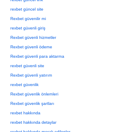
rexbet güncel site
Rexbet güvenilir mi
rexbet güvenli giriş
Rexbet güvenli hizmetler
Rexbet güvenli ödeme
Rexbet güvenli para aktarma
rexbet güvenli site
Rexbet güvenli yatırım
rexbet güvenlik
Rexbet güvenlik önlemleri
Rexbet güvenlik şartları
rexbet hakkında
rexbet hakkında detaylar
rexbet hakkında merak edilenler