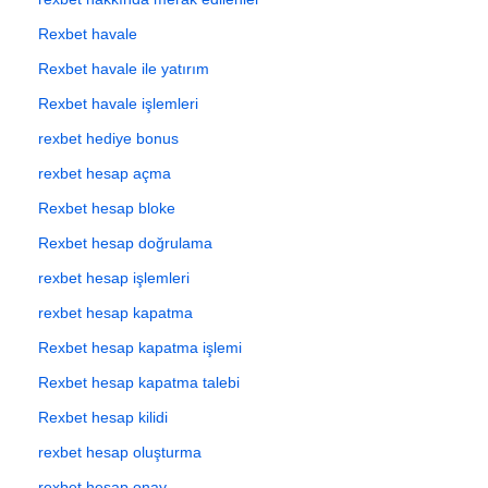
Rexbet havale
Rexbet havale ile yatırım
Rexbet havale işlemleri
rexbet hediye bonus
rexbet hesap açma
Rexbet hesap bloke
Rexbet hesap doğrulama
rexbet hesap işlemleri
rexbet hesap kapatma
Rexbet hesap kapatma işlemi
Rexbet hesap kapatma talebi
Rexbet hesap kilidi
rexbet hesap oluşturma
rexbet hesap onay