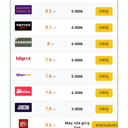
8.2
5.000₺
GİRİŞ
/10
8.1
4.000₺
GİRİŞ
/10
8
6.000₺
GİRİŞ
/10
7.9
6.000₺
GİRİŞ
/10
7.8
5.000₺
GİRİŞ
/10
7.8
4.300₺
GİRİŞ
/10
7.8
3.050₺
GİRİŞ
/10
Maç izle giriş
9.2
MOBILBAHIS
/10
Yap