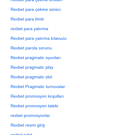
Rexbet para çekme süreci
Rexbet para limiti
rexbet para yatırma
Rexbet para yatırma kılavuzu
Rexbet parola sorunu
Rexbet pragmatic oyunları
Rexbet pragmatic play
Rexbet pragmatic slot
Rexbet Pragmatic turnuvalar
Rexbet promosyon koşulları
Rexbet promosyon talebi
rexbet promosyonlar
Rexbet resmi giriş
rexbet rulet