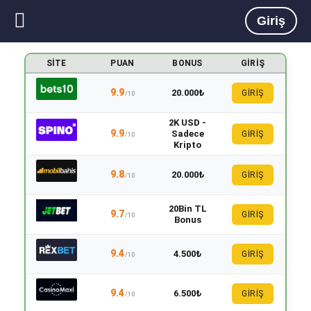
Giriş
SITE
PUAN
BONUS
GIRIŞ
9.9
20.000₺
GİRİŞ
/10
2K USD -
9.9
Sadece
GİRİŞ
/10
Kripto
9.8
20.000₺
GİRİŞ
/10
20Bin TL
9.7
GİRİŞ
/10
Bonus
9.4
4.500₺
GİRİŞ
/10
9.4
6.500₺
GİRİŞ
/10