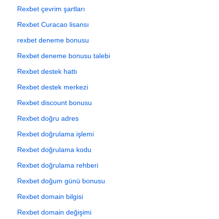
Rexbet çevrim şartları
Rexbet Curacao lisansı
rexbet deneme bonusu
Rexbet deneme bonusu talebi
Rexbet destek hattı
Rexbet destek merkezi
Rexbet discount bonusu
Rexbet doğru adres
Rexbet doğrulama işlemi
Rexbet doğrulama kodu
Rexbet doğrulama rehberi
Rexbet doğum günü bonusu
Rexbet domain bilgisi
Rexbet domain değişimi