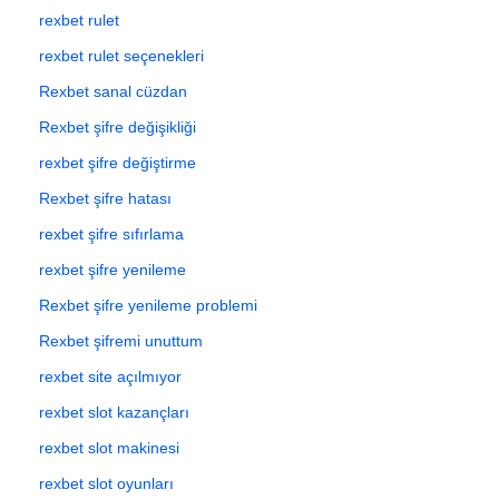
rexbet rulet
rexbet rulet seçenekleri
Rexbet sanal cüzdan
Rexbet şifre değişikliği
rexbet şifre değiştirme
Rexbet şifre hatası
rexbet şifre sıfırlama
rexbet şifre yenileme
Rexbet şifre yenileme problemi
Rexbet şifremi unuttum
rexbet site açılmıyor
rexbet slot kazançları
rexbet slot makinesi
rexbet slot oyunları