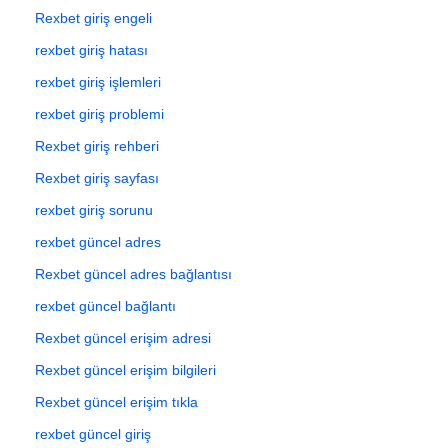
Rexbet giriş engeli
rexbet giriş hatası
rexbet giriş işlemleri
rexbet giriş problemi
Rexbet giriş rehberi
Rexbet giriş sayfası
rexbet giriş sorunu
rexbet güncel adres
Rexbet güncel adres bağlantısı
rexbet güncel bağlantı
Rexbet güncel erişim adresi
Rexbet güncel erişim bilgileri
Rexbet güncel erişim tıkla
rexbet güncel giriş