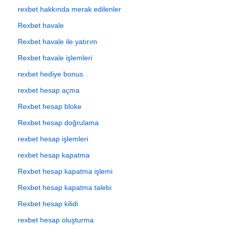
rexbet hakkında merak edilenler
Rexbet havale
Rexbet havale ile yatırım
Rexbet havale işlemleri
rexbet hediye bonus
rexbet hesap açma
Rexbet hesap bloke
Rexbet hesap doğrulama
rexbet hesap işlemleri
rexbet hesap kapatma
Rexbet hesap kapatma işlemi
Rexbet hesap kapatma talebi
Rexbet hesap kilidi
rexbet hesap oluşturma