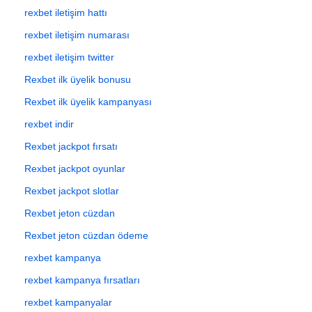
rexbet iletişim hattı
rexbet iletişim numarası
rexbet iletişim twitter
Rexbet ilk üyelik bonusu
Rexbet ilk üyelik kampanyası
rexbet indir
Rexbet jackpot fırsatı
Rexbet jackpot oyunlar
Rexbet jackpot slotlar
Rexbet jeton cüzdan
Rexbet jeton cüzdan ödeme
rexbet kampanya
rexbet kampanya fırsatları
rexbet kampanyalar