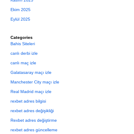
Ekim 2025
Eylül 2025
Categories
Bahis Siteleri
canlı derbi izle
canlı maç izle
Galatasaray maçı izle
Manchester City maçı izle
Real Madrid maçı izle
rexbet adres bilgisi
rexbet adres değişikliği
Rexbet adres değiştirme
rexbet adres güncelleme