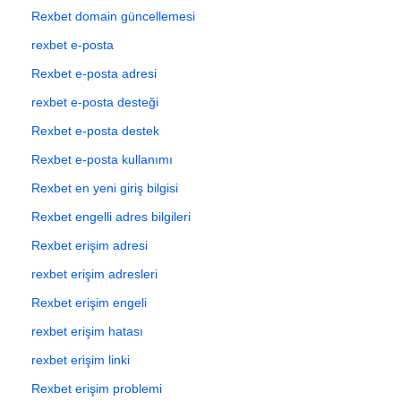
Rexbet domain güncellemesi
rexbet e-posta
Rexbet e-posta adresi
rexbet e-posta desteği
Rexbet e-posta destek
Rexbet e-posta kullanımı
Rexbet en yeni giriş bilgisi
Rexbet engelli adres bilgileri
Rexbet erişim adresi
rexbet erişim adresleri
Rexbet erişim engeli
rexbet erişim hatası
rexbet erişim linki
Rexbet erişim problemi