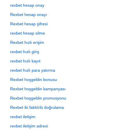
rexbet hesap onay
Rexbet hesap onayı
Rexbet hesap şifresi
rexbet hesap silme
Rexbet hızlı erişim
rexbet hızlı giriş
rexbet hızlı kayıt
rexbet hızlı para yatırma
Rexbet hoşgeldin bonusu
Rexbet hoşgeldin kampanyası
Rexbet hoşgeldin promosyonu
Rexbet iki faktörlü doğrulama
rexbet iletişim
rexbet iletişim adresi