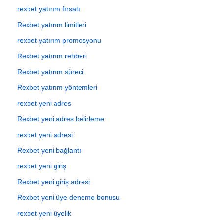
rexbet yatırım fırsatı
Rexbet yatırım limitleri
rexbet yatırım promosyonu
Rexbet yatırım rehberi
Rexbet yatırım süreci
Rexbet yatırım yöntemleri
rexbet yeni adres
Rexbet yeni adres belirleme
rexbet yeni adresi
Rexbet yeni bağlantı
rexbet yeni giriş
Rexbet yeni giriş adresi
Rexbet yeni üye deneme bonusu
rexbet yeni üyelik