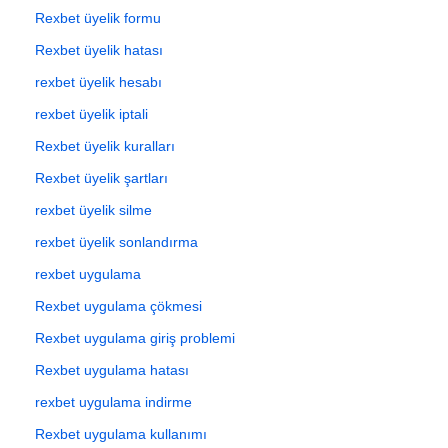
Rexbet üyelik formu
Rexbet üyelik hatası
rexbet üyelik hesabı
rexbet üyelik iptali
Rexbet üyelik kuralları
Rexbet üyelik şartları
rexbet üyelik silme
rexbet üyelik sonlandırma
rexbet uygulama
Rexbet uygulama çökmesi
Rexbet uygulama giriş problemi
Rexbet uygulama hatası
rexbet uygulama indirme
Rexbet uygulama kullanımı