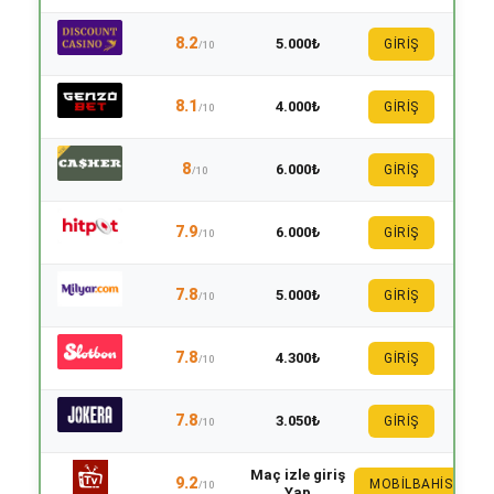
8.2
5.000₺
GİRİŞ
/10
8.1
4.000₺
GİRİŞ
/10
8
6.000₺
GİRİŞ
/10
7.9
6.000₺
GİRİŞ
/10
7.8
5.000₺
GİRİŞ
/10
7.8
4.300₺
GİRİŞ
/10
7.8
3.050₺
GİRİŞ
/10
Maç izle giriş
9.2
MOBILBAHIS
/10
Yap