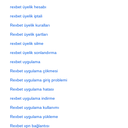
rexbet üyelik hesabı
rexbet üyelik iptali
Rexbet üyelik kuralları
Rexbet üyelik şartları
rexbet üyelik silme
rexbet üyelik sonlandırma
rexbet uygulama
Rexbet uygulama çökmesi
Rexbet uygulama giriş problemi
Rexbet uygulama hatası
rexbet uygulama indirme
Rexbet uygulama kullanımı
Rexbet uygulama yükleme
Rexbet vpn bağlantısı