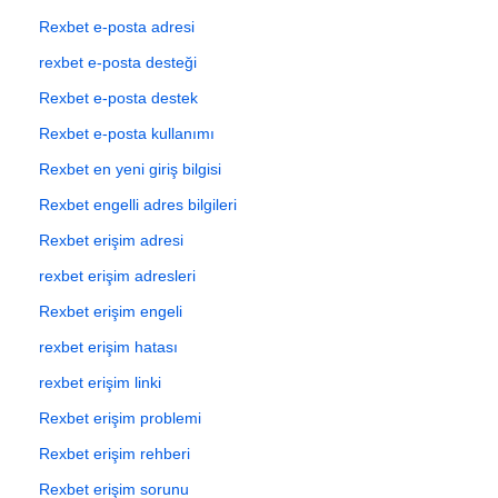
Rexbet e-posta adresi
rexbet e-posta desteği
Rexbet e-posta destek
Rexbet e-posta kullanımı
Rexbet en yeni giriş bilgisi
Rexbet engelli adres bilgileri
Rexbet erişim adresi
rexbet erişim adresleri
Rexbet erişim engeli
rexbet erişim hatası
rexbet erişim linki
Rexbet erişim problemi
Rexbet erişim rehberi
Rexbet erişim sorunu