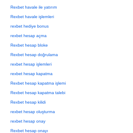
Rexbet havale ile yatırım
Rexbet havale işlemleri
rexbet hediye bonus
rexbet hesap açma
Rexbet hesap bloke
Rexbet hesap doğrulama
rexbet hesap işlemleri
rexbet hesap kapatma
Rexbet hesap kapatma işlemi
Rexbet hesap kapatma talebi
Rexbet hesap kilidi
rexbet hesap oluşturma
rexbet hesap onay
Rexbet hesap onayı