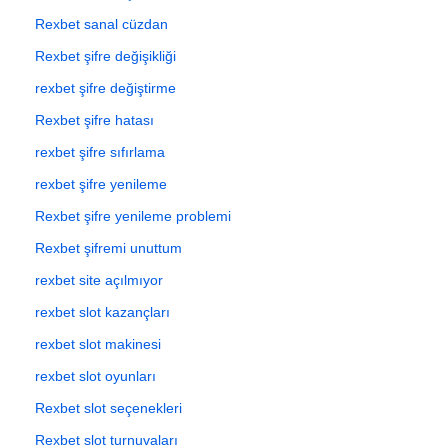
Rexbet sanal cüzdan
Rexbet şifre değişikliği
rexbet şifre değiştirme
Rexbet şifre hatası
rexbet şifre sıfırlama
rexbet şifre yenileme
Rexbet şifre yenileme problemi
Rexbet şifremi unuttum
rexbet site açılmıyor
rexbet slot kazançları
rexbet slot makinesi
rexbet slot oyunları
Rexbet slot seçenekleri
Rexbet slot turnuvaları