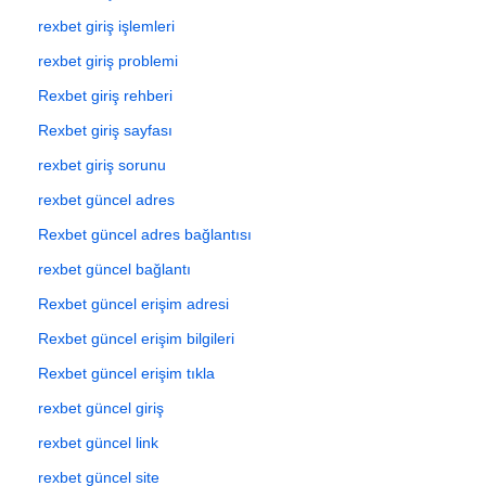
rexbet giriş işlemleri
rexbet giriş problemi
Rexbet giriş rehberi
Rexbet giriş sayfası
rexbet giriş sorunu
rexbet güncel adres
Rexbet güncel adres bağlantısı
rexbet güncel bağlantı
Rexbet güncel erişim adresi
Rexbet güncel erişim bilgileri
Rexbet güncel erişim tıkla
rexbet güncel giriş
rexbet güncel link
rexbet güncel site