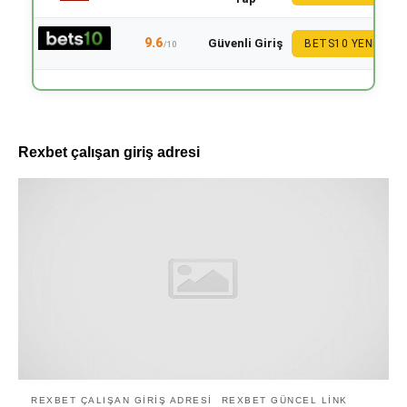
9.6
Güvenli Giriş
BETS10 YENI
/10
Rexbet çalışan giriş adresi
REXBET ÇALIŞAN GIRIŞ ADRESI
REXBET GÜNCEL LINK