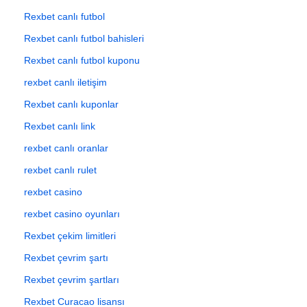
Rexbet canlı futbol
Rexbet canlı futbol bahisleri
Rexbet canlı futbol kuponu
rexbet canlı iletişim
Rexbet canlı kuponlar
Rexbet canlı link
rexbet canlı oranlar
rexbet canlı rulet
rexbet casino
rexbet casino oyunları
Rexbet çekim limitleri
Rexbet çevrim şartı
Rexbet çevrim şartları
Rexbet Curacao lisansı