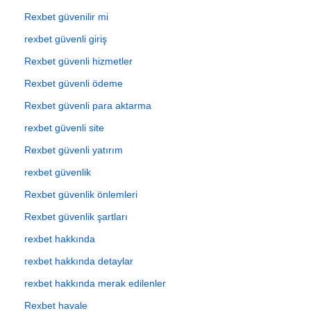
Rexbet güvenilir mi
rexbet güvenli giriş
Rexbet güvenli hizmetler
Rexbet güvenli ödeme
Rexbet güvenli para aktarma
rexbet güvenli site
Rexbet güvenli yatırım
rexbet güvenlik
Rexbet güvenlik önlemleri
Rexbet güvenlik şartları
rexbet hakkında
rexbet hakkında detaylar
rexbet hakkında merak edilenler
Rexbet havale