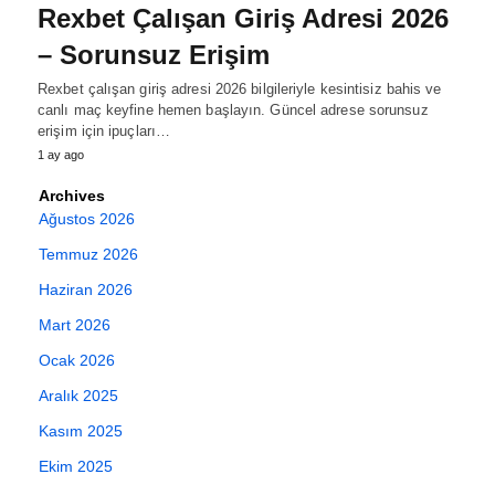
Rexbet Çalışan Giriş Adresi 2026
– Sorunsuz Erişim
Rexbet çalışan giriş adresi 2026 bilgileriyle kesintisiz bahis ve
canlı maç keyfine hemen başlayın. Güncel adrese sorunsuz
erişim için ipuçları…
1 ay ago
Archives
Ağustos 2026
Temmuz 2026
Haziran 2026
Mart 2026
Ocak 2026
Aralık 2025
Kasım 2025
Ekim 2025