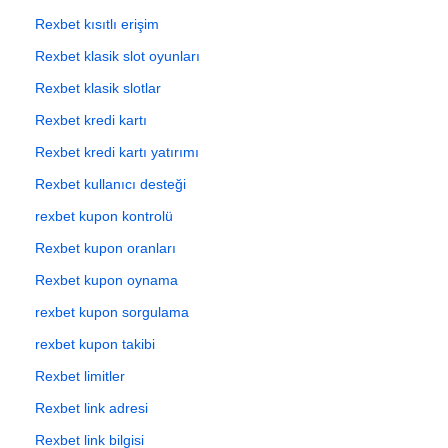
Rexbet kısıtlı erişim
Rexbet klasik slot oyunları
Rexbet klasik slotlar
Rexbet kredi kartı
Rexbet kredi kartı yatırımı
Rexbet kullanıcı desteği
rexbet kupon kontrolü
Rexbet kupon oranları
Rexbet kupon oynama
rexbet kupon sorgulama
rexbet kupon takibi
Rexbet limitler
Rexbet link adresi
Rexbet link bilgisi