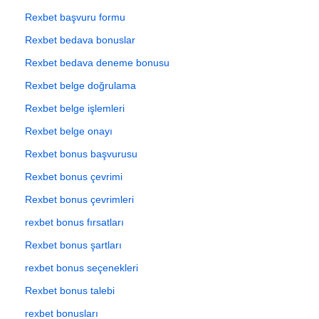
Rexbet başvuru formu
Rexbet bedava bonuslar
Rexbet bedava deneme bonusu
Rexbet belge doğrulama
Rexbet belge işlemleri
Rexbet belge onayı
Rexbet bonus başvurusu
Rexbet bonus çevrimi
Rexbet bonus çevrimleri
rexbet bonus fırsatları
Rexbet bonus şartları
rexbet bonus seçenekleri
Rexbet bonus talebi
rexbet bonusları