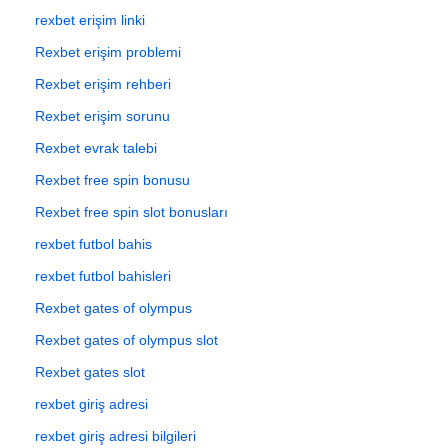
rexbet erişim linki
Rexbet erişim problemi
Rexbet erişim rehberi
Rexbet erişim sorunu
Rexbet evrak talebi
Rexbet free spin bonusu
Rexbet free spin slot bonusları
rexbet futbol bahis
rexbet futbol bahisleri
Rexbet gates of olympus
Rexbet gates of olympus slot
Rexbet gates slot
rexbet giriş adresi
rexbet giriş adresi bilgileri