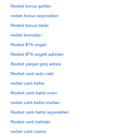
Rexbet bonus şartları
rexbet bonus seçenekleri
Rexbet bonus talebi
rexbet bonusları
Rexbet BTK engeli
Rexbet BTK engelli adresler
Rexbet çalışan giriş adresi
Rexbet canlı auto rulet
rexbet canlı bahis
Rexbet canlı bahis oranı
rexbet canlı bahis oranları
Rexbet canlı bahis seçenekleri
Rexbet canlı bahisler
rexbet canlı casino