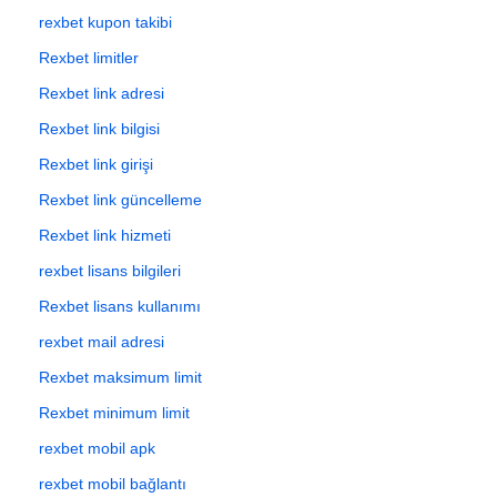
rexbet kupon takibi
Rexbet limitler
Rexbet link adresi
Rexbet link bilgisi
Rexbet link girişi
Rexbet link güncelleme
Rexbet link hizmeti
rexbet lisans bilgileri
Rexbet lisans kullanımı
rexbet mail adresi
Rexbet maksimum limit
Rexbet minimum limit
rexbet mobil apk
rexbet mobil bağlantı