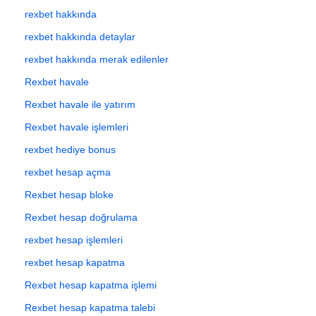
rexbet hakkında
rexbet hakkında detaylar
rexbet hakkında merak edilenler
Rexbet havale
Rexbet havale ile yatırım
Rexbet havale işlemleri
rexbet hediye bonus
rexbet hesap açma
Rexbet hesap bloke
Rexbet hesap doğrulama
rexbet hesap işlemleri
rexbet hesap kapatma
Rexbet hesap kapatma işlemi
Rexbet hesap kapatma talebi