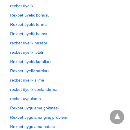
rexbet üyelik
Rexbet üyelik bonusu
Rexbet üyelik formu
Rexbet üyelik hatası
rexbet üyelik hesabı
rexbet üyelik iptali
Rexbet üyelik kuralları
Rexbet üyelik şartları
rexbet üyelik silme
rexbet üyelik sonlandırma
rexbet uygulama
Rexbet uygulama çökmesi
Rexbet uygulama giriş problemi
Rexbet uygulama hatası