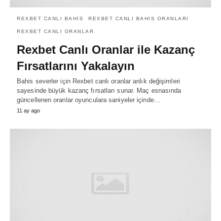
REXBET CANLI BAHIS
REXBET CANLI BAHIS ORANLARI
REXBET CANLI ORANLAR
Rexbet Canlı Oranlar ile Kazanç
Fırsatlarını Yakalayın
Bahis severler için Rexbet canlı oranlar anlık değişimleri
sayesinde büyük kazanç fırsatları sunar. Maç esnasında
güncellenen oranlar oyunculara saniyeler içinde…
11 ay ago