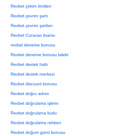
Rexbet çekim limitleri
Rexbet çevrim şartı
Rexbet çevrim şartları
Rexbet Curacao lisansı
rexbet deneme bonusu
Rexbet deneme bonusu talebi
Rexbet destek hattı
Rexbet destek merkezi
Rexbet discount bonusu
Rexbet doğru adres
Rexbet doğrulama işlemi
Rexbet doğrulama kodu
Rexbet doğrulama rehberi
Rexbet doğum günü bonusu