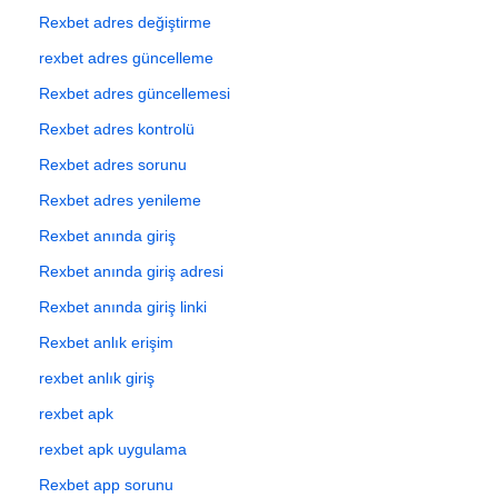
Rexbet adres değiştirme
rexbet adres güncelleme
Rexbet adres güncellemesi
Rexbet adres kontrolü
Rexbet adres sorunu
Rexbet adres yenileme
Rexbet anında giriş
Rexbet anında giriş adresi
Rexbet anında giriş linki
Rexbet anlık erişim
rexbet anlık giriş
rexbet apk
rexbet apk uygulama
Rexbet app sorunu