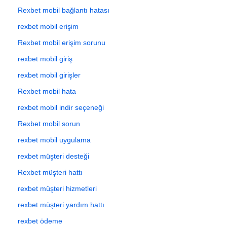
Rexbet mobil bağlantı hatası
rexbet mobil erişim
Rexbet mobil erişim sorunu
rexbet mobil giriş
rexbet mobil girişler
Rexbet mobil hata
rexbet mobil indir seçeneği
Rexbet mobil sorun
rexbet mobil uygulama
rexbet müşteri desteği
Rexbet müşteri hattı
rexbet müşteri hizmetleri
rexbet müşteri yardım hattı
rexbet ödeme