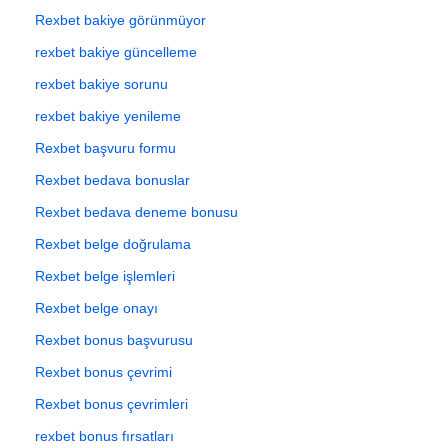
Rexbet bakiye görünmüyor
rexbet bakiye güncelleme
rexbet bakiye sorunu
rexbet bakiye yenileme
Rexbet başvuru formu
Rexbet bedava bonuslar
Rexbet bedava deneme bonusu
Rexbet belge doğrulama
Rexbet belge işlemleri
Rexbet belge onayı
Rexbet bonus başvurusu
Rexbet bonus çevrimi
Rexbet bonus çevrimleri
rexbet bonus fırsatları