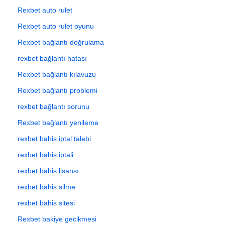
Rexbet auto rulet
Rexbet auto rulet oyunu
Rexbet bağlantı doğrulama
rexbet bağlantı hatası
Rexbet bağlantı kılavuzu
Rexbet bağlantı problemi
rexbet bağlantı sorunu
Rexbet bağlantı yenileme
rexbet bahis iptal talebi
rexbet bahis iptali
rexbet bahis lisansı
rexbet bahis silme
rexbet bahis sitesi
Rexbet bakiye gecikmesi