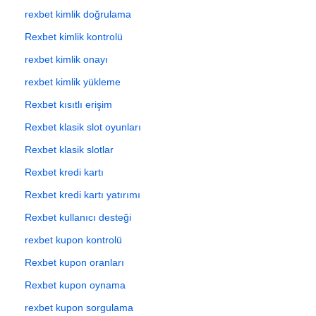
rexbet kimlik doğrulama
Rexbet kimlik kontrolü
rexbet kimlik onayı
rexbet kimlik yükleme
Rexbet kısıtlı erişim
Rexbet klasik slot oyunları
Rexbet klasik slotlar
Rexbet kredi kartı
Rexbet kredi kartı yatırımı
Rexbet kullanıcı desteği
rexbet kupon kontrolü
Rexbet kupon oranları
Rexbet kupon oynama
rexbet kupon sorgulama