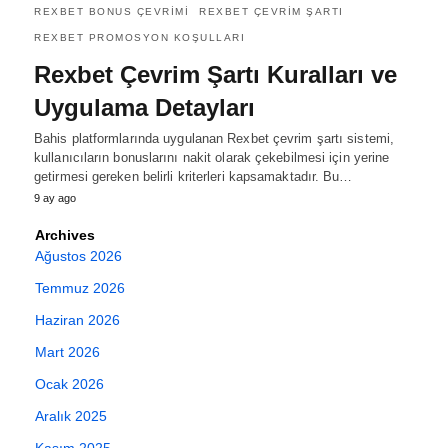
REXBET BONUS ÇEVRIMI
REXBET ÇEVRIM ŞARTI
REXBET PROMOSYON KOŞULLARI
Rexbet Çevrim Şartı Kuralları ve
Uygulama Detayları
Bahis platformlarında uygulanan Rexbet çevrim şartı sistemi,
kullanıcıların bonuslarını nakit olarak çekebilmesi için yerine
getirmesi gereken belirli kriterleri kapsamaktadır. Bu…
9 ay ago
Archives
Ağustos 2026
Temmuz 2026
Haziran 2026
Mart 2026
Ocak 2026
Aralık 2025