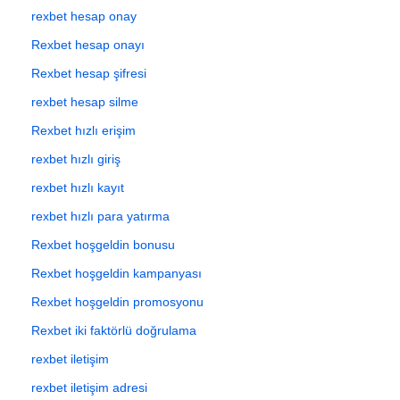
rexbet hesap onay
Rexbet hesap onayı
Rexbet hesap şifresi
rexbet hesap silme
Rexbet hızlı erişim
rexbet hızlı giriş
rexbet hızlı kayıt
rexbet hızlı para yatırma
Rexbet hoşgeldin bonusu
Rexbet hoşgeldin kampanyası
Rexbet hoşgeldin promosyonu
Rexbet iki faktörlü doğrulama
rexbet iletişim
rexbet iletişim adresi