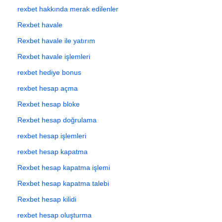
rexbet hakkında merak edilenler
Rexbet havale
Rexbet havale ile yatırım
Rexbet havale işlemleri
rexbet hediye bonus
rexbet hesap açma
Rexbet hesap bloke
Rexbet hesap doğrulama
rexbet hesap işlemleri
rexbet hesap kapatma
Rexbet hesap kapatma işlemi
Rexbet hesap kapatma talebi
Rexbet hesap kilidi
rexbet hesap oluşturma