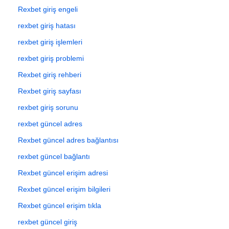
Rexbet giriş engeli
rexbet giriş hatası
rexbet giriş işlemleri
rexbet giriş problemi
Rexbet giriş rehberi
Rexbet giriş sayfası
rexbet giriş sorunu
rexbet güncel adres
Rexbet güncel adres bağlantısı
rexbet güncel bağlantı
Rexbet güncel erişim adresi
Rexbet güncel erişim bilgileri
Rexbet güncel erişim tıkla
rexbet güncel giriş