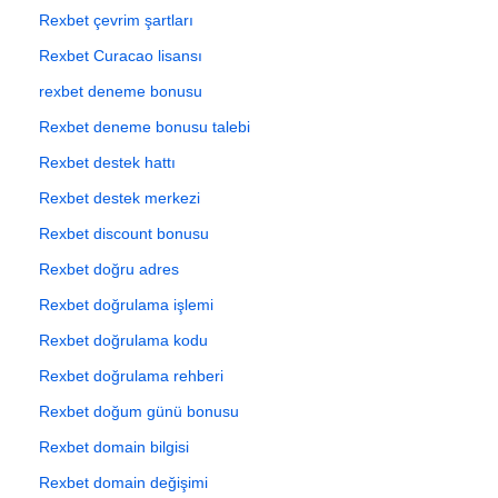
Rexbet çevrim şartları
Rexbet Curacao lisansı
rexbet deneme bonusu
Rexbet deneme bonusu talebi
Rexbet destek hattı
Rexbet destek merkezi
Rexbet discount bonusu
Rexbet doğru adres
Rexbet doğrulama işlemi
Rexbet doğrulama kodu
Rexbet doğrulama rehberi
Rexbet doğum günü bonusu
Rexbet domain bilgisi
Rexbet domain değişimi