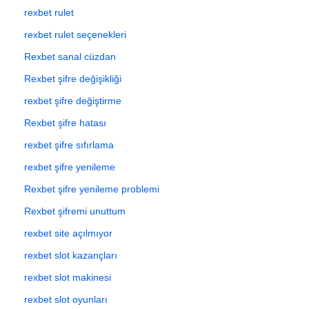
rexbet rulet
rexbet rulet seçenekleri
Rexbet sanal cüzdan
Rexbet şifre değişikliği
rexbet şifre değiştirme
Rexbet şifre hatası
rexbet şifre sıfırlama
rexbet şifre yenileme
Rexbet şifre yenileme problemi
Rexbet şifremi unuttum
rexbet site açılmıyor
rexbet slot kazançları
rexbet slot makinesi
rexbet slot oyunları