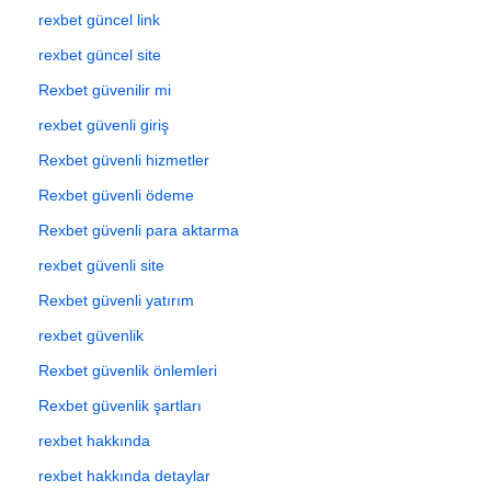
rexbet güncel link
rexbet güncel site
Rexbet güvenilir mi
rexbet güvenli giriş
Rexbet güvenli hizmetler
Rexbet güvenli ödeme
Rexbet güvenli para aktarma
rexbet güvenli site
Rexbet güvenli yatırım
rexbet güvenlik
Rexbet güvenlik önlemleri
Rexbet güvenlik şartları
rexbet hakkında
rexbet hakkında detaylar