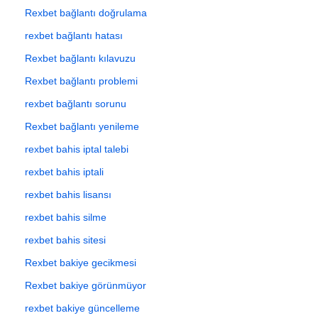
Rexbet bağlantı doğrulama
rexbet bağlantı hatası
Rexbet bağlantı kılavuzu
Rexbet bağlantı problemi
rexbet bağlantı sorunu
Rexbet bağlantı yenileme
rexbet bahis iptal talebi
rexbet bahis iptali
rexbet bahis lisansı
rexbet bahis silme
rexbet bahis sitesi
Rexbet bakiye gecikmesi
Rexbet bakiye görünmüyor
rexbet bakiye güncelleme