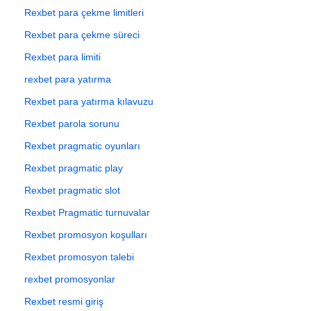
Rexbet para çekme limitleri
Rexbet para çekme süreci
Rexbet para limiti
rexbet para yatırma
Rexbet para yatırma kılavuzu
Rexbet parola sorunu
Rexbet pragmatic oyunları
Rexbet pragmatic play
Rexbet pragmatic slot
Rexbet Pragmatic turnuvalar
Rexbet promosyon koşulları
Rexbet promosyon talebi
rexbet promosyonlar
Rexbet resmi giriş