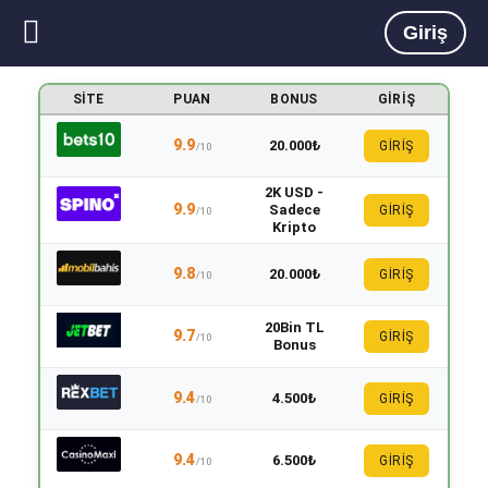
Giriş
SITE
PUAN
BONUS
GIRIŞ
9.9
20.000₺
GİRİŞ
/10
2K USD -
9.9
Sadece
GİRİŞ
/10
Kripto
9.8
20.000₺
GİRİŞ
/10
20Bin TL
9.7
GİRİŞ
/10
Bonus
9.4
4.500₺
GİRİŞ
/10
9.4
6.500₺
GİRİŞ
/10