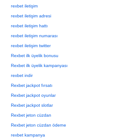
rexbet iletişim
rexbet iletişim adresi
rexbet iletişim hattı
rexbet iletişim numarası
rexbet iletişim twitter
Rexbet ilk üyelik bonusu
Rexbet ilk üyelik kampanyası
rexbet indir
Rexbet jackpot fırsatı
Rexbet jackpot oyunlar
Rexbet jackpot slotlar
Rexbet jeton cüzdan
Rexbet jeton cüzdan ödeme
rexbet kampanya