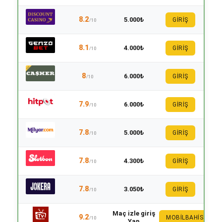
8.2
5.000₺
GİRİŞ
/10
8.1
4.000₺
GİRİŞ
/10
8
6.000₺
GİRİŞ
/10
7.9
6.000₺
GİRİŞ
/10
7.8
5.000₺
GİRİŞ
/10
7.8
4.300₺
GİRİŞ
/10
7.8
3.050₺
GİRİŞ
/10
Maç izle giriş
9.2
MOBILBAHIS
/10
Yap