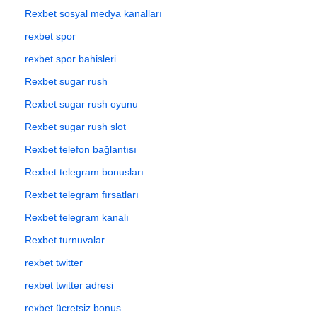
Rexbet sosyal medya kanalları
rexbet spor
rexbet spor bahisleri
Rexbet sugar rush
Rexbet sugar rush oyunu
Rexbet sugar rush slot
Rexbet telefon bağlantısı
Rexbet telegram bonusları
Rexbet telegram fırsatları
Rexbet telegram kanalı
Rexbet turnuvalar
rexbet twitter
rexbet twitter adresi
rexbet ücretsiz bonus