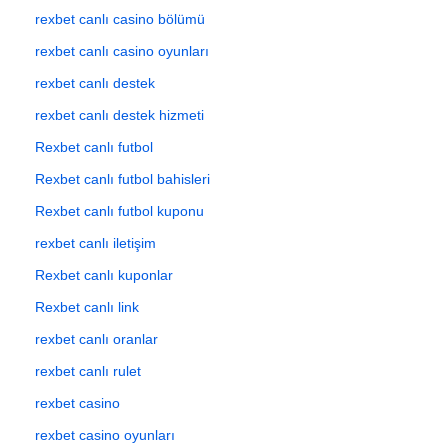
rexbet canlı casino bölümü
rexbet canlı casino oyunları
rexbet canlı destek
rexbet canlı destek hizmeti
Rexbet canlı futbol
Rexbet canlı futbol bahisleri
Rexbet canlı futbol kuponu
rexbet canlı iletişim
Rexbet canlı kuponlar
Rexbet canlı link
rexbet canlı oranlar
rexbet canlı rulet
rexbet casino
rexbet casino oyunları