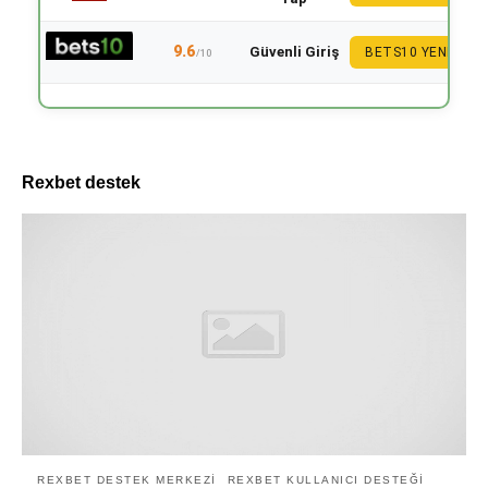
9.6
Güvenli Giriş
BETS10 YENI
/10
Rexbet destek
REXBET DESTEK MERKEZI
REXBET KULLANICI DESTEĞI