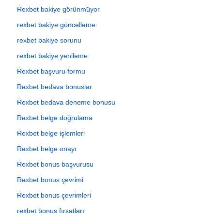
Rexbet bakiye görünmüyor
rexbet bakiye güncelleme
rexbet bakiye sorunu
rexbet bakiye yenileme
Rexbet başvuru formu
Rexbet bedava bonuslar
Rexbet bedava deneme bonusu
Rexbet belge doğrulama
Rexbet belge işlemleri
Rexbet belge onayı
Rexbet bonus başvurusu
Rexbet bonus çevrimi
Rexbet bonus çevrimleri
rexbet bonus fırsatları