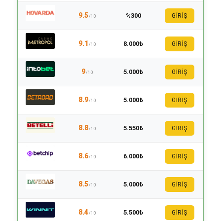
9.5
%300
GİRİŞ
/10
9.1
8.000₺
GİRİŞ
/10
9
5.000₺
GİRİŞ
/10
8.9
5.000₺
GİRİŞ
/10
8.8
5.550₺
GİRİŞ
/10
8.6
6.000₺
GİRİŞ
/10
8.5
5.000₺
GİRİŞ
/10
8.4
5.500₺
GİRİŞ
/10