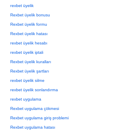
rexbet üyelik
Rexbet üyelik bonusu
Rexbet üyelik formu
Rexbet üyelik hatası
rexbet üyelik hesabı
rexbet üyelik iptali
Rexbet üyelik kuralları
Rexbet üyelik şartları
rexbet üyelik silme
rexbet üyelik sonlandırma
rexbet uygulama
Rexbet uygulama çökmesi
Rexbet uygulama giriş problemi
Rexbet uygulama hatası