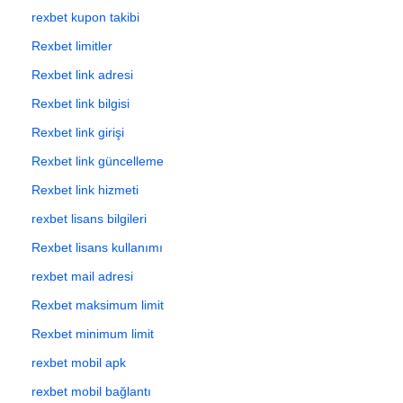
rexbet kupon takibi
Rexbet limitler
Rexbet link adresi
Rexbet link bilgisi
Rexbet link girişi
Rexbet link güncelleme
Rexbet link hizmeti
rexbet lisans bilgileri
Rexbet lisans kullanımı
rexbet mail adresi
Rexbet maksimum limit
Rexbet minimum limit
rexbet mobil apk
rexbet mobil bağlantı