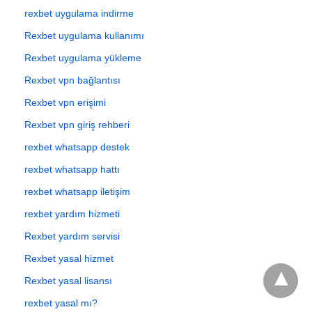
rexbet uygulama indirme
Rexbet uygulama kullanımı
Rexbet uygulama yükleme
Rexbet vpn bağlantısı
Rexbet vpn erişimi
Rexbet vpn giriş rehberi
rexbet whatsapp destek
rexbet whatsapp hattı
rexbet whatsapp iletişim
rexbet yardım hizmeti
Rexbet yardım servisi
Rexbet yasal hizmet
Rexbet yasal lisansı
rexbet yasal mı?