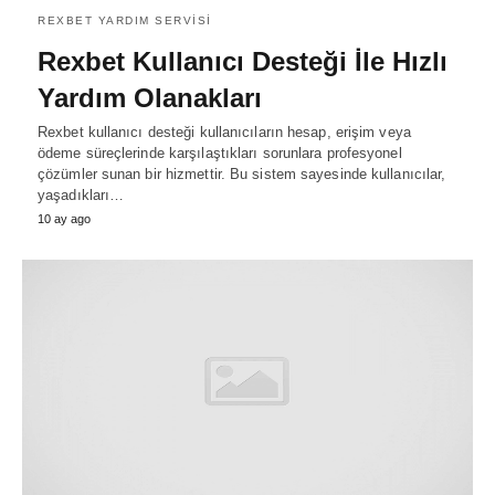
REXBET YARDIM SERVISI
Rexbet Kullanıcı Desteği İle Hızlı
Yardım Olanakları
Rexbet kullanıcı desteği kullanıcıların hesap, erişim veya
ödeme süreçlerinde karşılaştıkları sorunlara profesyonel
çözümler sunan bir hizmettir. Bu sistem sayesinde kullanıcılar,
yaşadıkları…
10 ay ago