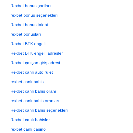
Rexbet bonus şartları
rexbet bonus seçenekleri
Rexbet bonus talebi
rexbet bonusları
Rexbet BTK engeli
Rexbet BTK engelli adresler
Rexbet çalışan giriş adresi
Rexbet canlı auto rulet
rexbet canlı bahis
Rexbet canlı bahis oranı
rexbet canlı bahis oranları
Rexbet canlı bahis seçenekleri
Rexbet canlı bahisler
rexbet canlı casino