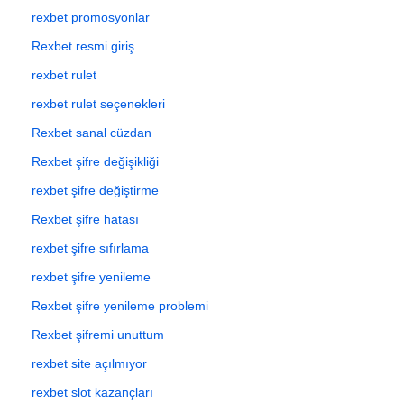
rexbet promosyonlar
Rexbet resmi giriş
rexbet rulet
rexbet rulet seçenekleri
Rexbet sanal cüzdan
Rexbet şifre değişikliği
rexbet şifre değiştirme
Rexbet şifre hatası
rexbet şifre sıfırlama
rexbet şifre yenileme
Rexbet şifre yenileme problemi
Rexbet şifremi unuttum
rexbet site açılmıyor
rexbet slot kazançları