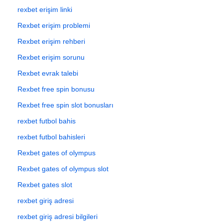
rexbet erişim linki
Rexbet erişim problemi
Rexbet erişim rehberi
Rexbet erişim sorunu
Rexbet evrak talebi
Rexbet free spin bonusu
Rexbet free spin slot bonusları
rexbet futbol bahis
rexbet futbol bahisleri
Rexbet gates of olympus
Rexbet gates of olympus slot
Rexbet gates slot
rexbet giriş adresi
rexbet giriş adresi bilgileri