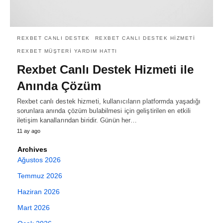
REXBET CANLI DESTEK
REXBET CANLI DESTEK HIZMETI
REXBET MÜŞTERI YARDIM HATTI
Rexbet Canlı Destek Hizmeti ile
Anında Çözüm
Rexbet canlı destek hizmeti, kullanıcıların platformda yaşadığı
sorunlara anında çözüm bulabilmesi için geliştirilen en etkili
iletişim kanallarından biridir. Günün her…
11 ay ago
Archives
Ağustos 2026
Temmuz 2026
Haziran 2026
Mart 2026