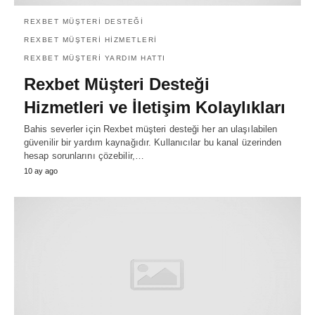
REXBET MÜŞTERI DESTEĞI
REXBET MÜŞTERI HIZMETLERI
REXBET MÜŞTERI YARDIM HATTI
Rexbet Müşteri Desteği
Hizmetleri ve İletişim Kolaylıkları
Bahis severler için Rexbet müşteri desteği her an ulaşılabilen
güvenilir bir yardım kaynağıdır. Kullanıcılar bu kanal üzerinden
hesap sorunlarını çözebilir,…
10 ay ago