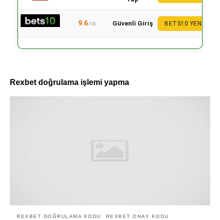
9.6
Güvenli Giriş
BETS10 YENI
/10
Rexbet doğrulama işlemi yapma
REXBET DOĞRULAMA KODU
REXBET ONAY KODU