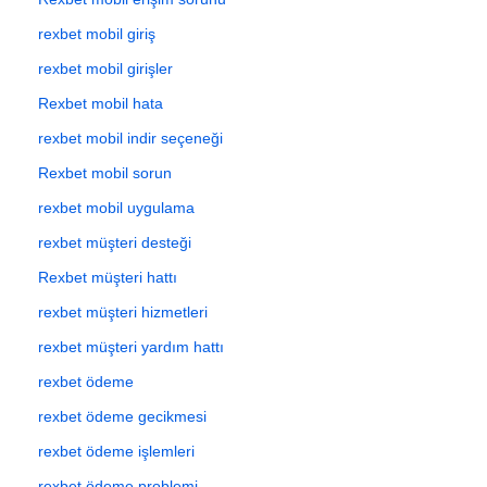
rexbet mobil giriş
rexbet mobil girişler
Rexbet mobil hata
rexbet mobil indir seçeneği
Rexbet mobil sorun
rexbet mobil uygulama
rexbet müşteri desteği
Rexbet müşteri hattı
rexbet müşteri hizmetleri
rexbet müşteri yardım hattı
rexbet ödeme
rexbet ödeme gecikmesi
rexbet ödeme işlemleri
rexbet ödeme problemi