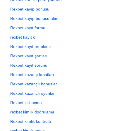
Rexbet kayıp bonusu
Rexbet kayıp bonusu alımı
Rexbet kayıt formu
rexbet kayıt ol
Rexbet kayıt problemi
Rexbet kayıt şartları
Rexbet kayıt sorunu
Rexbet kazanç fırsatları
Rexbet kazançlı bonuslar
Rexbet kazançlı oyunlar
Rexbet kilit açma
rexbet kimlik doğrulama
Rexbet kimlik kontrolü
rexbet kimlik onayı