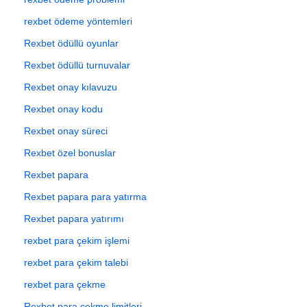
rexbet ödeme yöntemleri
Rexbet ödüllü oyunlar
Rexbet ödüllü turnuvalar
Rexbet onay kılavuzu
Rexbet onay kodu
Rexbet onay süreci
Rexbet özel bonuslar
Rexbet papara
Rexbet papara para yatırma
Rexbet papara yatırımı
rexbet para çekim işlemi
rexbet para çekim talebi
rexbet para çekme
Rexbet para çekme limitleri