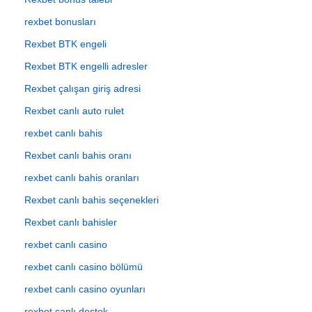
rexbet bonusları
Rexbet BTK engeli
Rexbet BTK engelli adresler
Rexbet çalışan giriş adresi
Rexbet canlı auto rulet
rexbet canlı bahis
Rexbet canlı bahis oranı
rexbet canlı bahis oranları
Rexbet canlı bahis seçenekleri
Rexbet canlı bahisler
rexbet canlı casino
rexbet canlı casino bölümü
rexbet canlı casino oyunları
rexbet canlı destek