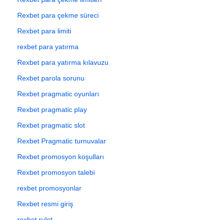
Rexbet para çekme süreci
Rexbet para limiti
rexbet para yatırma
Rexbet para yatırma kılavuzu
Rexbet parola sorunu
Rexbet pragmatic oyunları
Rexbet pragmatic play
Rexbet pragmatic slot
Rexbet Pragmatic turnuvalar
Rexbet promosyon koşulları
Rexbet promosyon talebi
rexbet promosyonlar
Rexbet resmi giriş
rexbet rulet