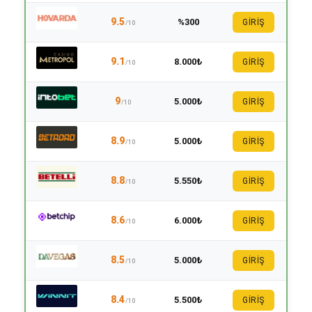
9.5
%300
GİRİŞ
/10
9.1
8.000₺
GİRİŞ
/10
9
5.000₺
GİRİŞ
/10
8.9
5.000₺
GİRİŞ
/10
8.8
5.550₺
GİRİŞ
/10
8.6
6.000₺
GİRİŞ
/10
8.5
5.000₺
GİRİŞ
/10
8.4
5.500₺
GİRİŞ
/10