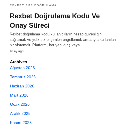
REXBET SMS DOĞRULAMA
Rexbet Doğrulama Kodu Ve
Onay Süreci
Rexbet doğrulama kodu kullanıcıların hesap güvenliğini
sağlamak ve yetkisiz erişimleri engellemek amacıyla kullanılan
bir sistemdir. Platform, her yeni giriş veya…
10 ay ago
Archives
Ağustos 2026
Temmuz 2026
Haziran 2026
Mart 2026
Ocak 2026
Aralık 2025
Kasım 2025