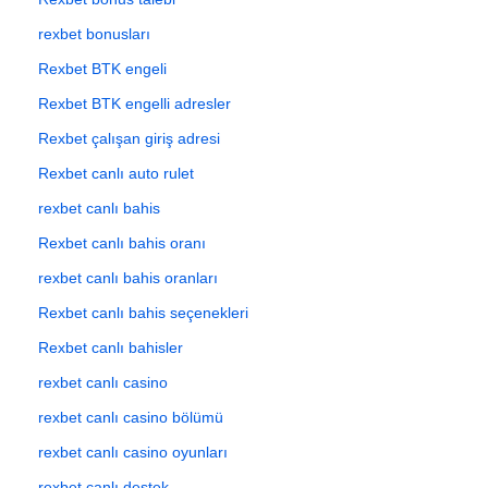
rexbet bonusları
Rexbet BTK engeli
Rexbet BTK engelli adresler
Rexbet çalışan giriş adresi
Rexbet canlı auto rulet
rexbet canlı bahis
Rexbet canlı bahis oranı
rexbet canlı bahis oranları
Rexbet canlı bahis seçenekleri
Rexbet canlı bahisler
rexbet canlı casino
rexbet canlı casino bölümü
rexbet canlı casino oyunları
rexbet canlı destek