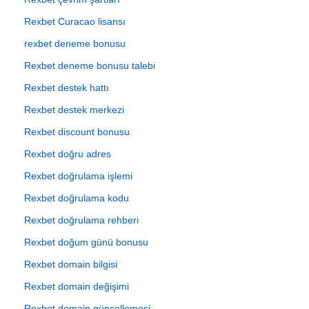
Rexbet Curacao lisansı
rexbet deneme bonusu
Rexbet deneme bonusu talebi
Rexbet destek hattı
Rexbet destek merkezi
Rexbet discount bonusu
Rexbet doğru adres
Rexbet doğrulama işlemi
Rexbet doğrulama kodu
Rexbet doğrulama rehberi
Rexbet doğum günü bonusu
Rexbet domain bilgisi
Rexbet domain değişimi
Rexbet domain güncellemesi