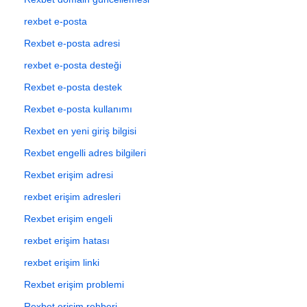
rexbet e-posta
Rexbet e-posta adresi
rexbet e-posta desteği
Rexbet e-posta destek
Rexbet e-posta kullanımı
Rexbet en yeni giriş bilgisi
Rexbet engelli adres bilgileri
Rexbet erişim adresi
rexbet erişim adresleri
Rexbet erişim engeli
rexbet erişim hatası
rexbet erişim linki
Rexbet erişim problemi
Rexbet erişim rehberi