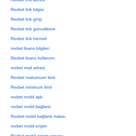
Rexbet link bilgisi
Rexbet link girişi
Rexbet link güncelleme
Rexbet link hizmeti
rexbet lisans bilgileri
Rexbet lisans kullanımı
rexbet mail adresi
Rexbet maksimum limit
Rexbet minimum limit
rexbet mobil apk
rexbet mobil bağlantı
Rexbet mobil bağlantı hatası
rexbet mobil erişim
Rexbet mobil erişim sorunu