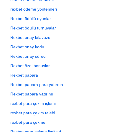
rexbet ödeme yöntemleri
Rexbet ödüllü oyunlar
Rexbet ödüllü turnuvalar
Rexbet onay kılavuzu
Rexbet onay kodu
Rexbet onay süreci
Rexbet özel bonuslar
Rexbet papara
Rexbet papara para yatırma
Rexbet papara yatırımı
rexbet para çekim işlemi
rexbet para çekim talebi
rexbet para çekme
Rexbet para çekme limitleri