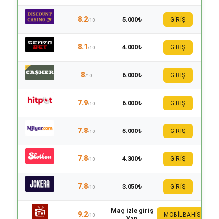
8.2
5.000₺
GİRİŞ
/10
8.1
4.000₺
GİRİŞ
/10
8
6.000₺
GİRİŞ
/10
7.9
6.000₺
GİRİŞ
/10
7.8
5.000₺
GİRİŞ
/10
7.8
4.300₺
GİRİŞ
/10
7.8
3.050₺
GİRİŞ
/10
Maç izle giriş
9.2
MOBILBAHIS
/10
Yap