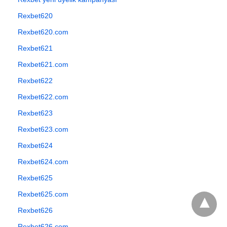
Rexbet620
Rexbet620.com
Rexbet621
Rexbet621.com
Rexbet622
Rexbet622.com
Rexbet623
Rexbet623.com
Rexbet624
Rexbet624.com
Rexbet625
Rexbet625.com
Rexbet626
Rexbet626.com