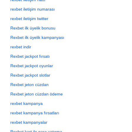
rexbet iletişim numarası
rexbet iletişim twitter
Rexbet ilk üyelik bonusu
Rexbet ilk üyelik kampanyası
rexbet indir
Rexbet jackpot fırsatı
Rexbet jackpot oyunlar
Rexbet jackpot slotlar
Rexbet jeton cüzdan
Rexbet jeton cüzdan ödeme
rexbet kampanya
rexbet kampanya fırsatları
rexbet kampanyalar
Rexbet kart ile para yatırma