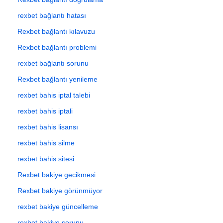
rexbet bağlantı hatası
Rexbet bağlantı kılavuzu
Rexbet bağlantı problemi
rexbet bağlantı sorunu
Rexbet bağlantı yenileme
rexbet bahis iptal talebi
rexbet bahis iptali
rexbet bahis lisansı
rexbet bahis silme
rexbet bahis sitesi
Rexbet bakiye gecikmesi
Rexbet bakiye görünmüyor
rexbet bakiye güncelleme
rexbet bakiye sorunu