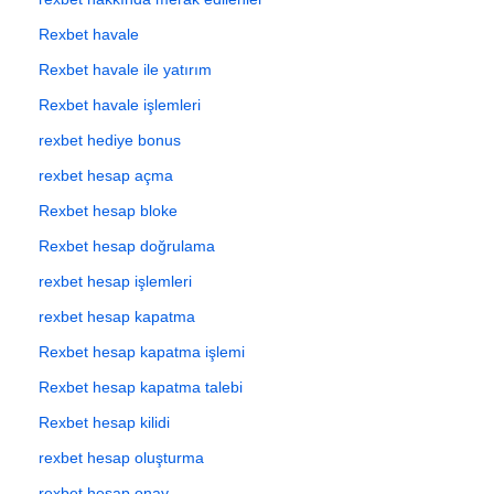
Rexbet havale
Rexbet havale ile yatırım
Rexbet havale işlemleri
rexbet hediye bonus
rexbet hesap açma
Rexbet hesap bloke
Rexbet hesap doğrulama
rexbet hesap işlemleri
rexbet hesap kapatma
Rexbet hesap kapatma işlemi
Rexbet hesap kapatma talebi
Rexbet hesap kilidi
rexbet hesap oluşturma
rexbet hesap onay