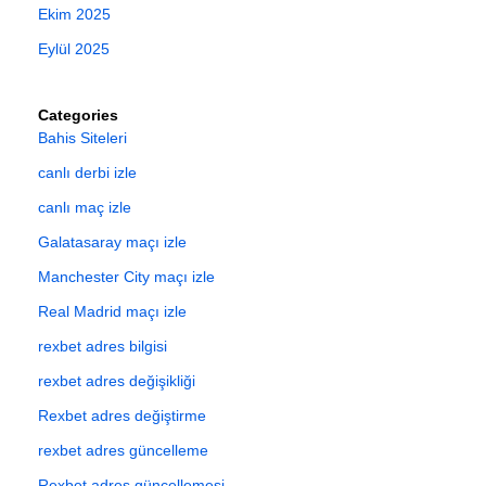
Ekim 2025
Eylül 2025
Categories
Bahis Siteleri
canlı derbi izle
canlı maç izle
Galatasaray maçı izle
Manchester City maçı izle
Real Madrid maçı izle
rexbet adres bilgisi
rexbet adres değişikliği
Rexbet adres değiştirme
rexbet adres güncelleme
Rexbet adres güncellemesi