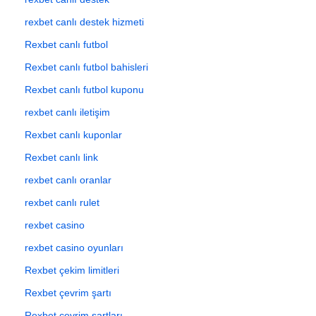
rexbet canlı destek hizmeti
Rexbet canlı futbol
Rexbet canlı futbol bahisleri
Rexbet canlı futbol kuponu
rexbet canlı iletişim
Rexbet canlı kuponlar
Rexbet canlı link
rexbet canlı oranlar
rexbet canlı rulet
rexbet casino
rexbet casino oyunları
Rexbet çekim limitleri
Rexbet çevrim şartı
Rexbet çevrim şartları