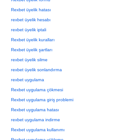
Rexbet üyelik hatası
rexbet üyelik hesabı
rexbet üyelik iptali
Rexbet üyelik kuralları
Rexbet üyelik şartları
rexbet üyelik silme
rexbet üyelik sonlandırma
rexbet uygulama
Rexbet uygulama çökmesi
Rexbet uygulama giriş problemi
Rexbet uygulama hatası
rexbet uygulama indirme
Rexbet uygulama kullanımı
Rexbet uygulama yükleme