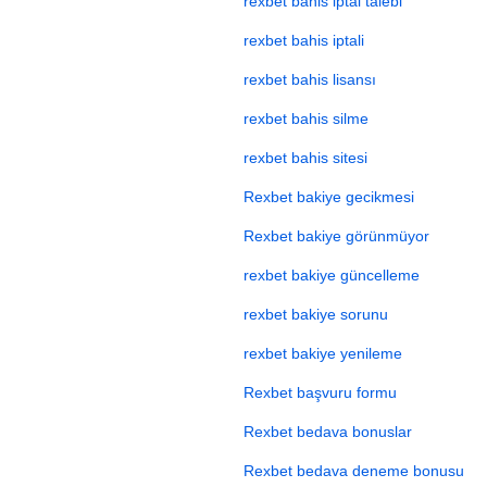
rexbet bahis iptal talebi
rexbet bahis iptali
rexbet bahis lisansı
rexbet bahis silme
rexbet bahis sitesi
Rexbet bakiye gecikmesi
Rexbet bakiye görünmüyor
rexbet bakiye güncelleme
rexbet bakiye sorunu
rexbet bakiye yenileme
Rexbet başvuru formu
Rexbet bedava bonuslar
Rexbet bedava deneme bonusu