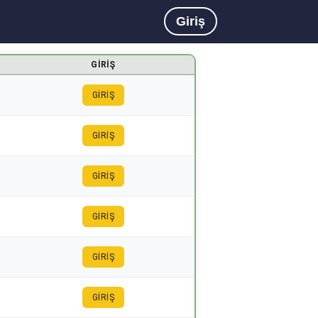
Giriş
GIRIŞ
GİRİŞ
GİRİŞ
GİRİŞ
GİRİŞ
GİRİŞ
GİRİŞ