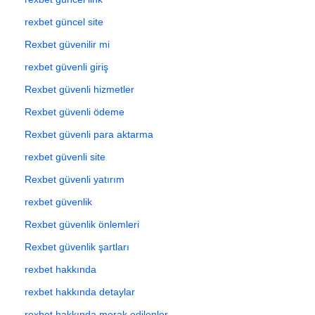
rexbet güncel site
Rexbet güvenilir mi
rexbet güvenli giriş
Rexbet güvenli hizmetler
Rexbet güvenli ödeme
Rexbet güvenli para aktarma
rexbet güvenli site
Rexbet güvenli yatırım
rexbet güvenlik
Rexbet güvenlik önlemleri
Rexbet güvenlik şartları
rexbet hakkında
rexbet hakkında detaylar
rexbet hakkında merak edilenler