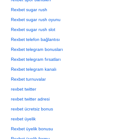
Rexbet sugar rush
Rexbet sugar rush oyunu
Rexbet sugar rush slot
Rexbet telefon bağlantısı
Rexbet telegram bonusları
Rexbet telegram fırsatları
Rexbet telegram kanalı
Rexbet turnuvalar
rexbet twitter
rexbet twitter adresi
rexbet ücretsiz bonus
rexbet üyelik
Rexbet üyelik bonusu
Rexbet üyelik formu