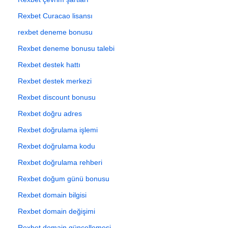
Rexbet Curacao lisansı
rexbet deneme bonusu
Rexbet deneme bonusu talebi
Rexbet destek hattı
Rexbet destek merkezi
Rexbet discount bonusu
Rexbet doğru adres
Rexbet doğrulama işlemi
Rexbet doğrulama kodu
Rexbet doğrulama rehberi
Rexbet doğum günü bonusu
Rexbet domain bilgisi
Rexbet domain değişimi
Rexbet domain güncellemesi