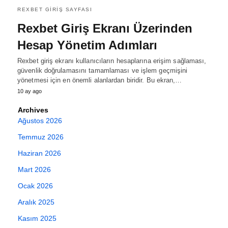
REXBET GIRIŞ SAYFASI
Rexbet Giriş Ekranı Üzerinden
Hesap Yönetim Adımları
Rexbet giriş ekranı kullanıcıların hesaplarına erişim sağlaması,
güvenlik doğrulamasını tamamlaması ve işlem geçmişini
yönetmesi için en önemli alanlardan biridir. Bu ekran,…
10 ay ago
Archives
Ağustos 2026
Temmuz 2026
Haziran 2026
Mart 2026
Ocak 2026
Aralık 2025
Kasım 2025