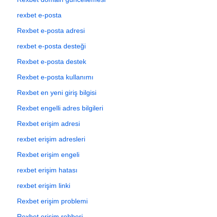
rexbet e-posta
Rexbet e-posta adresi
rexbet e-posta desteği
Rexbet e-posta destek
Rexbet e-posta kullanımı
Rexbet en yeni giriş bilgisi
Rexbet engelli adres bilgileri
Rexbet erişim adresi
rexbet erişim adresleri
Rexbet erişim engeli
rexbet erişim hatası
rexbet erişim linki
Rexbet erişim problemi
Rexbet erişim rehberi