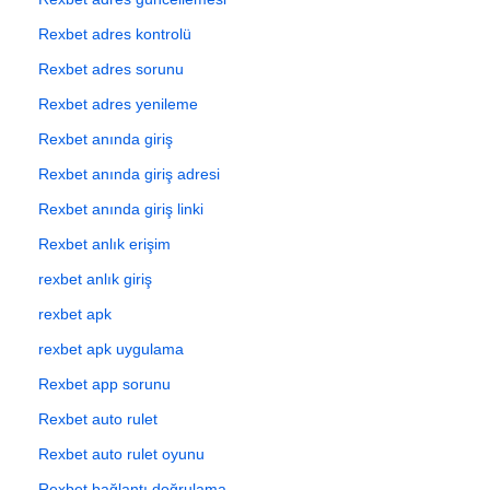
Rexbet adres kontrolü
Rexbet adres sorunu
Rexbet adres yenileme
Rexbet anında giriş
Rexbet anında giriş adresi
Rexbet anında giriş linki
Rexbet anlık erişim
rexbet anlık giriş
rexbet apk
rexbet apk uygulama
Rexbet app sorunu
Rexbet auto rulet
Rexbet auto rulet oyunu
Rexbet bağlantı doğrulama