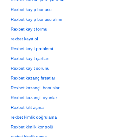
Rexbet kayıp bonusu
Rexbet kayıp bonusu alımı
Rexbet kayıt formu
rexbet kayıt ol
Rexbet kayıt problemi
Rexbet kayıt şartları
Rexbet kayıt sorunu
Rexbet kazanç fırsatları
Rexbet kazançlı bonuslar
Rexbet kazançlı oyunlar
Rexbet kilit açma
rexbet kimlik doğrulama
Rexbet kimlik kontrolü
rexbet kimlik onayı