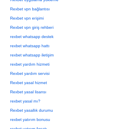
Rexbet vpn bağlantısı
Rexbet vpn erişimi
Rexbet vpn giriş rehberi
rexbet whatsapp destek
rexbet whatsapp hattı
rexbet whatsapp iletişim
rexbet yardım hizmeti
Rexbet yardım servisi
Rexbet yasal hizmet
Rexbet yasal lisansı
rexbet yasal mı?
Rexbet yasallık durumu
rexbet yatırım bonusu
rexbet yatırım fırsatı