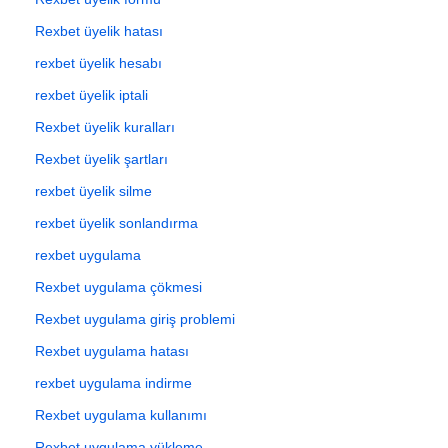
Rexbet üyelik hatası
rexbet üyelik hesabı
rexbet üyelik iptali
Rexbet üyelik kuralları
Rexbet üyelik şartları
rexbet üyelik silme
rexbet üyelik sonlandırma
rexbet uygulama
Rexbet uygulama çökmesi
Rexbet uygulama giriş problemi
Rexbet uygulama hatası
rexbet uygulama indirme
Rexbet uygulama kullanımı
Rexbet uygulama yükleme