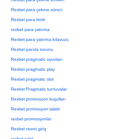
Rexbet para çekme süreci
Rexbet para limiti
rexbet para yatırma
Rexbet para yatırma kılavuzu
Rexbet parola sorunu
Rexbet pragmatic oyunları
Rexbet pragmatic play
Rexbet pragmatic slot
Rexbet Pragmatic turnuvalar
Rexbet promosyon koşulları
Rexbet promosyon talebi
rexbet promosyonlar
Rexbet resmi giriş
rexbet rulet