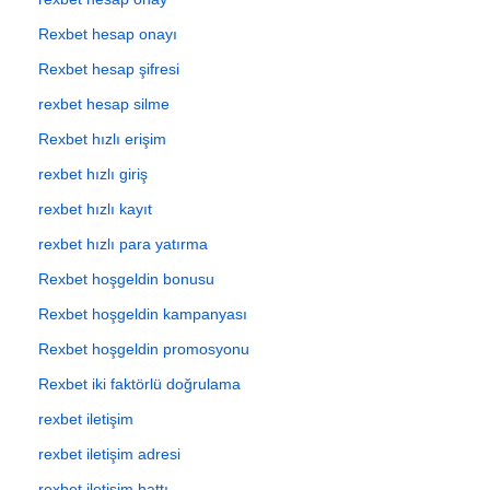
Rexbet hesap onayı
Rexbet hesap şifresi
rexbet hesap silme
Rexbet hızlı erişim
rexbet hızlı giriş
rexbet hızlı kayıt
rexbet hızlı para yatırma
Rexbet hoşgeldin bonusu
Rexbet hoşgeldin kampanyası
Rexbet hoşgeldin promosyonu
Rexbet iki faktörlü doğrulama
rexbet iletişim
rexbet iletişim adresi
rexbet iletişim hattı