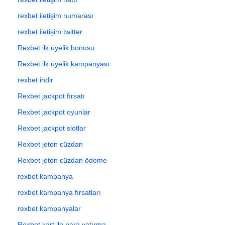
rexbet iletişim numarası
rexbet iletişim twitter
Rexbet ilk üyelik bonusu
Rexbet ilk üyelik kampanyası
rexbet indir
Rexbet jackpot fırsatı
Rexbet jackpot oyunlar
Rexbet jackpot slotlar
Rexbet jeton cüzdan
Rexbet jeton cüzdan ödeme
rexbet kampanya
rexbet kampanya fırsatları
rexbet kampanyalar
Rexbet kart ile para yatırma