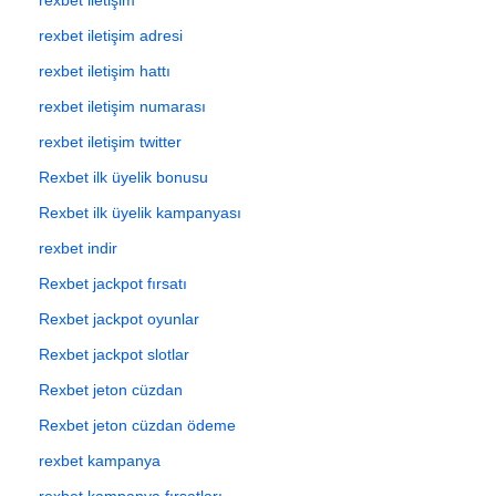
rexbet iletişim
rexbet iletişim adresi
rexbet iletişim hattı
rexbet iletişim numarası
rexbet iletişim twitter
Rexbet ilk üyelik bonusu
Rexbet ilk üyelik kampanyası
rexbet indir
Rexbet jackpot fırsatı
Rexbet jackpot oyunlar
Rexbet jackpot slotlar
Rexbet jeton cüzdan
Rexbet jeton cüzdan ödeme
rexbet kampanya