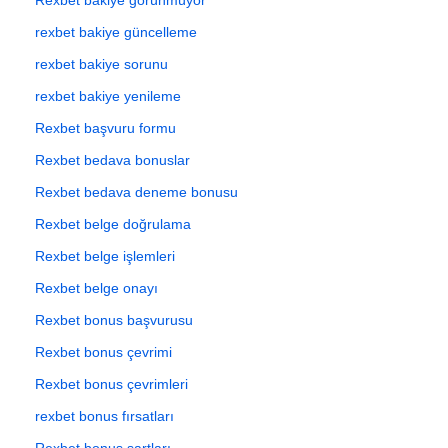
Rexbet bakiye görünmüyor
rexbet bakiye güncelleme
rexbet bakiye sorunu
rexbet bakiye yenileme
Rexbet başvuru formu
Rexbet bedava bonuslar
Rexbet bedava deneme bonusu
Rexbet belge doğrulama
Rexbet belge işlemleri
Rexbet belge onayı
Rexbet bonus başvurusu
Rexbet bonus çevrimi
Rexbet bonus çevrimleri
rexbet bonus fırsatları