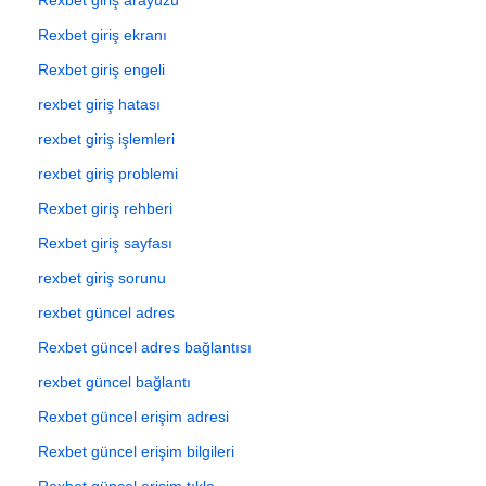
Rexbet giriş arayüzü
Rexbet giriş ekranı
Rexbet giriş engeli
rexbet giriş hatası
rexbet giriş işlemleri
rexbet giriş problemi
Rexbet giriş rehberi
Rexbet giriş sayfası
rexbet giriş sorunu
rexbet güncel adres
Rexbet güncel adres bağlantısı
rexbet güncel bağlantı
Rexbet güncel erişim adresi
Rexbet güncel erişim bilgileri