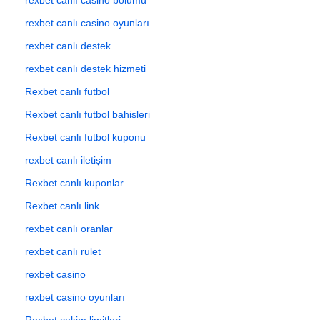
rexbet canlı casino bölümü
rexbet canlı casino oyunları
rexbet canlı destek
rexbet canlı destek hizmeti
Rexbet canlı futbol
Rexbet canlı futbol bahisleri
Rexbet canlı futbol kuponu
rexbet canlı iletişim
Rexbet canlı kuponlar
Rexbet canlı link
rexbet canlı oranlar
rexbet canlı rulet
rexbet casino
rexbet casino oyunları