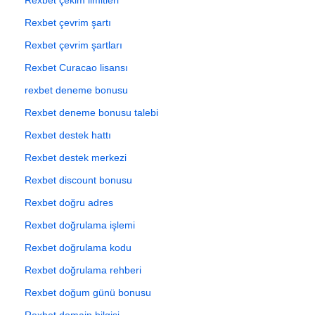
Rexbet çekim limitleri
Rexbet çevrim şartı
Rexbet çevrim şartları
Rexbet Curacao lisansı
rexbet deneme bonusu
Rexbet deneme bonusu talebi
Rexbet destek hattı
Rexbet destek merkezi
Rexbet discount bonusu
Rexbet doğru adres
Rexbet doğrulama işlemi
Rexbet doğrulama kodu
Rexbet doğrulama rehberi
Rexbet doğum günü bonusu