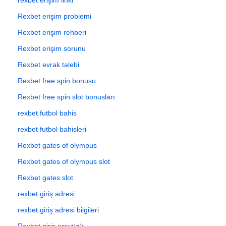
rexbet erişim linki
Rexbet erişim problemi
Rexbet erişim rehberi
Rexbet erişim sorunu
Rexbet evrak talebi
Rexbet free spin bonusu
Rexbet free spin slot bonusları
rexbet futbol bahis
rexbet futbol bahisleri
Rexbet gates of olympus
Rexbet gates of olympus slot
Rexbet gates slot
rexbet giriş adresi
rexbet giriş adresi bilgileri