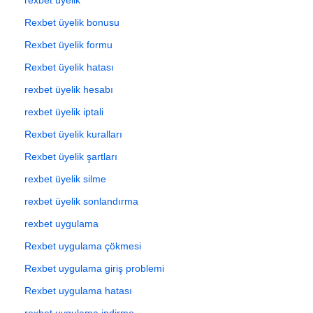
rexbet üyelik
Rexbet üyelik bonusu
Rexbet üyelik formu
Rexbet üyelik hatası
rexbet üyelik hesabı
rexbet üyelik iptali
Rexbet üyelik kuralları
Rexbet üyelik şartları
rexbet üyelik silme
rexbet üyelik sonlandırma
rexbet uygulama
Rexbet uygulama çökmesi
Rexbet uygulama giriş problemi
Rexbet uygulama hatası