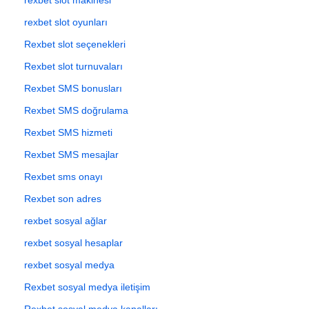
rexbet slot makinesi
rexbet slot oyunları
Rexbet slot seçenekleri
Rexbet slot turnuvaları
Rexbet SMS bonusları
Rexbet SMS doğrulama
Rexbet SMS hizmeti
Rexbet SMS mesajlar
Rexbet sms onayı
Rexbet son adres
rexbet sosyal ağlar
rexbet sosyal hesaplar
rexbet sosyal medya
Rexbet sosyal medya iletişim