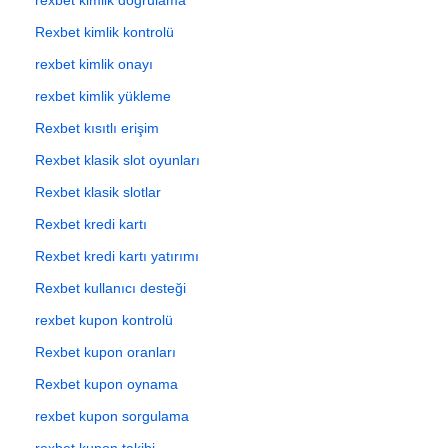
rexbet kimlik doğrulama
Rexbet kimlik kontrolü
rexbet kimlik onayı
rexbet kimlik yükleme
Rexbet kısıtlı erişim
Rexbet klasik slot oyunları
Rexbet klasik slotlar
Rexbet kredi kartı
Rexbet kredi kartı yatırımı
Rexbet kullanıcı desteği
rexbet kupon kontrolü
Rexbet kupon oranları
Rexbet kupon oynama
rexbet kupon sorgulama