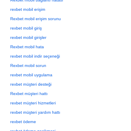
Rexbet mobil bağlantı hatası
rexbet mobil erişim
Rexbet mobil erişim sorunu
rexbet mobil giriş
rexbet mobil girişler
Rexbet mobil hata
rexbet mobil indir seçeneği
Rexbet mobil sorun
rexbet mobil uygulama
rexbet müşteri desteği
Rexbet müşteri hattı
rexbet müşteri hizmetleri
rexbet müşteri yardım hattı
rexbet ödeme