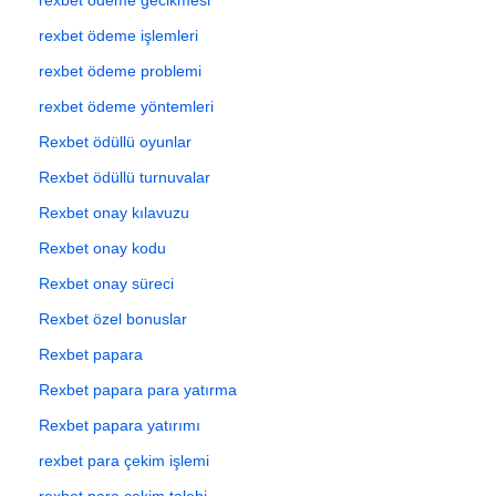
rexbet ödeme gecikmesi
rexbet ödeme işlemleri
rexbet ödeme problemi
rexbet ödeme yöntemleri
Rexbet ödüllü oyunlar
Rexbet ödüllü turnuvalar
Rexbet onay kılavuzu
Rexbet onay kodu
Rexbet onay süreci
Rexbet özel bonuslar
Rexbet papara
Rexbet papara para yatırma
Rexbet papara yatırımı
rexbet para çekim işlemi