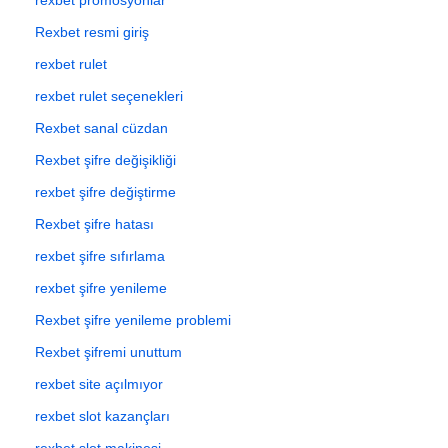
rexbet promosyonlar
Rexbet resmi giriş
rexbet rulet
rexbet rulet seçenekleri
Rexbet sanal cüzdan
Rexbet şifre değişikliği
rexbet şifre değiştirme
Rexbet şifre hatası
rexbet şifre sıfırlama
rexbet şifre yenileme
Rexbet şifre yenileme problemi
Rexbet şifremi unuttum
rexbet site açılmıyor
rexbet slot kazançları