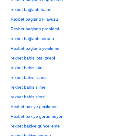
rexbet bağlantı hatası
Rexbet bağlantı kılavuzu
Rexbet bağlantı problemi
rexbet bağlantı sorunu
Rexbet bağlantı yenileme
rexbet bahis iptal talebi
rexbet bahis iptali
rexbet bahis lisansı
rexbet bahis silme
rexbet bahis sitesi
Rexbet bakiye gecikmesi
Rexbet bakiye görünmüyor
rexbet bakiye güncelleme
rexbet bakiye sorunu