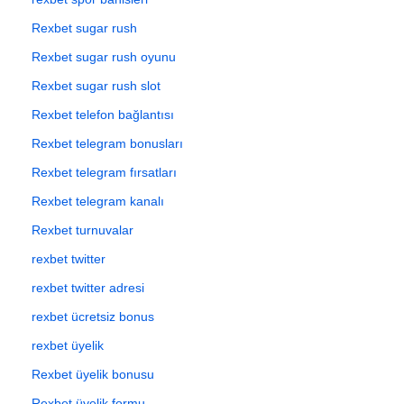
Rexbet sugar rush
Rexbet sugar rush oyunu
Rexbet sugar rush slot
Rexbet telefon bağlantısı
Rexbet telegram bonusları
Rexbet telegram fırsatları
Rexbet telegram kanalı
Rexbet turnuvalar
rexbet twitter
rexbet twitter adresi
rexbet ücretsiz bonus
rexbet üyelik
Rexbet üyelik bonusu
Rexbet üyelik formu