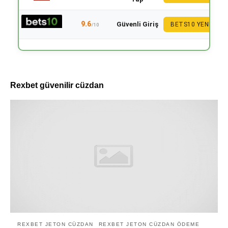
9.6
Güvenli Giriş
BETS10 YENI
/10
Rexbet güvenilir cüzdan
REXBET JETON CÜZDAN
REXBET JETON CÜZDAN ÖDEME