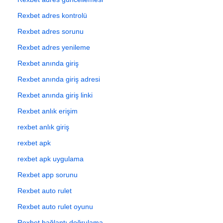
Rexbet adres kontrolü
Rexbet adres sorunu
Rexbet adres yenileme
Rexbet anında giriş
Rexbet anında giriş adresi
Rexbet anında giriş linki
Rexbet anlık erişim
rexbet anlık giriş
rexbet apk
rexbet apk uygulama
Rexbet app sorunu
Rexbet auto rulet
Rexbet auto rulet oyunu
Rexbet bağlantı doğrulama