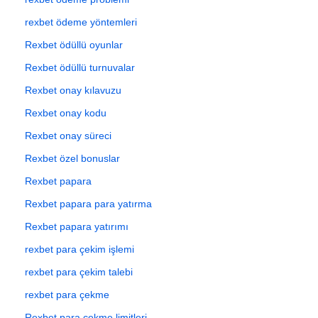
rexbet ödeme yöntemleri
Rexbet ödüllü oyunlar
Rexbet ödüllü turnuvalar
Rexbet onay kılavuzu
Rexbet onay kodu
Rexbet onay süreci
Rexbet özel bonuslar
Rexbet papara
Rexbet papara para yatırma
Rexbet papara yatırımı
rexbet para çekim işlemi
rexbet para çekim talebi
rexbet para çekme
Rexbet para çekme limitleri