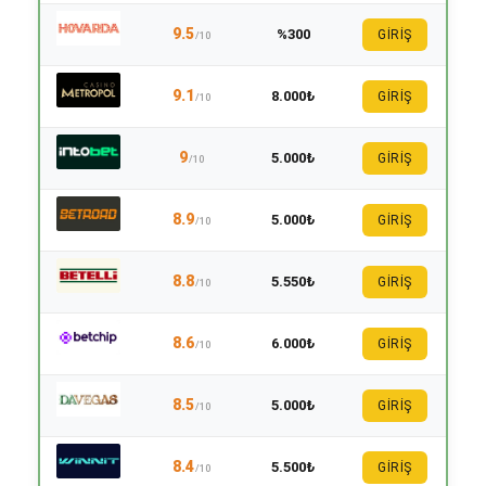
9.5
%300
GİRİŞ
/10
9.1
8.000₺
GİRİŞ
/10
9
5.000₺
GİRİŞ
/10
8.9
5.000₺
GİRİŞ
/10
8.8
5.550₺
GİRİŞ
/10
8.6
6.000₺
GİRİŞ
/10
8.5
5.000₺
GİRİŞ
/10
8.4
5.500₺
GİRİŞ
/10