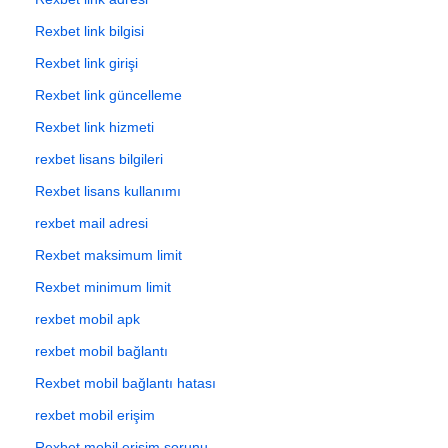
Rexbet link bilgisi
Rexbet link girişi
Rexbet link güncelleme
Rexbet link hizmeti
rexbet lisans bilgileri
Rexbet lisans kullanımı
rexbet mail adresi
Rexbet maksimum limit
Rexbet minimum limit
rexbet mobil apk
rexbet mobil bağlantı
Rexbet mobil bağlantı hatası
rexbet mobil erişim
Rexbet mobil erişim sorunu