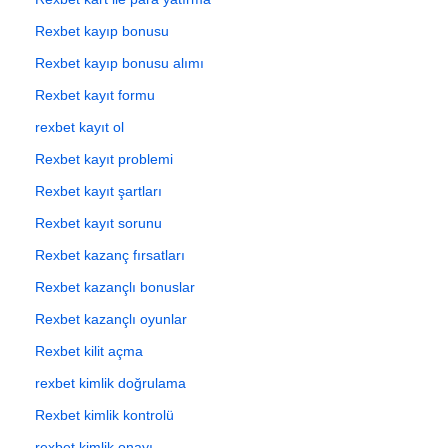
Rexbet kayıp bonusu
Rexbet kayıp bonusu alımı
Rexbet kayıt formu
rexbet kayıt ol
Rexbet kayıt problemi
Rexbet kayıt şartları
Rexbet kayıt sorunu
Rexbet kazanç fırsatları
Rexbet kazançlı bonuslar
Rexbet kazançlı oyunlar
Rexbet kilit açma
rexbet kimlik doğrulama
Rexbet kimlik kontrolü
rexbet kimlik onayı