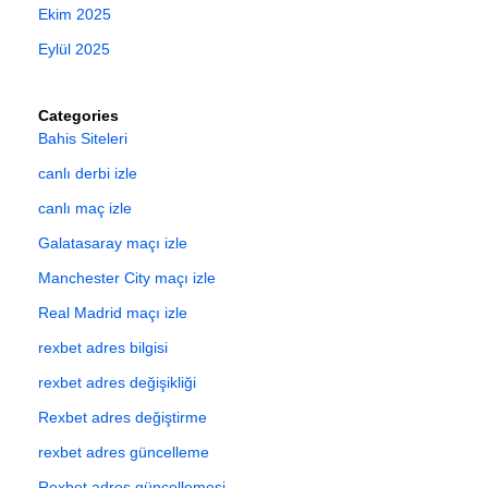
Ekim 2025
Eylül 2025
Categories
Bahis Siteleri
canlı derbi izle
canlı maç izle
Galatasaray maçı izle
Manchester City maçı izle
Real Madrid maçı izle
rexbet adres bilgisi
rexbet adres değişikliği
Rexbet adres değiştirme
rexbet adres güncelleme
Rexbet adres güncellemesi