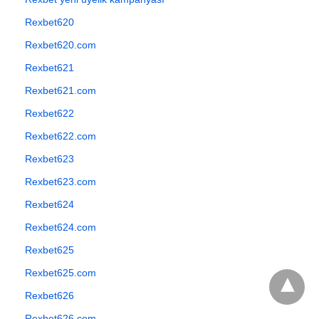
Rexbet620
Rexbet620.com
Rexbet621
Rexbet621.com
Rexbet622
Rexbet622.com
Rexbet623
Rexbet623.com
Rexbet624
Rexbet624.com
Rexbet625
Rexbet625.com
Rexbet626
Rexbet626.com