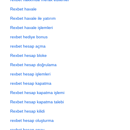
Rexbet havale
Rexbet havale ile yatırım
Rexbet havale işlemleri
rexbet hediye bonus
rexbet hesap açma
Rexbet hesap bloke
Rexbet hesap doğrulama
rexbet hesap işlemleri
rexbet hesap kapatma
Rexbet hesap kapatma işlemi
Rexbet hesap kapatma talebi
Rexbet hesap kilidi
rexbet hesap oluşturma
rexbet hesap onay