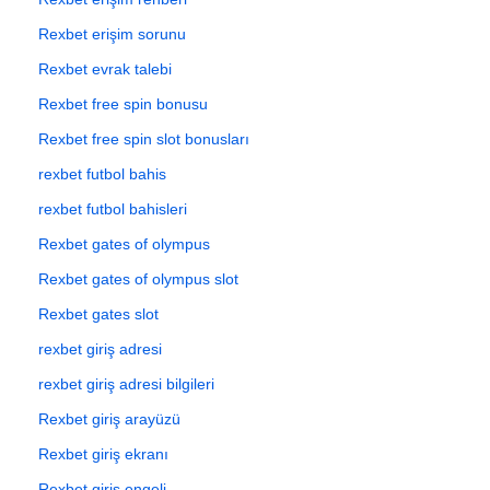
Rexbet erişim sorunu
Rexbet evrak talebi
Rexbet free spin bonusu
Rexbet free spin slot bonusları
rexbet futbol bahis
rexbet futbol bahisleri
Rexbet gates of olympus
Rexbet gates of olympus slot
Rexbet gates slot
rexbet giriş adresi
rexbet giriş adresi bilgileri
Rexbet giriş arayüzü
Rexbet giriş ekranı
Rexbet giriş engeli