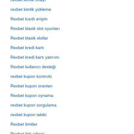
rexbet kimlik yükleme
Rexbet kısıtlı erişim
Rexbet klasik slot oyunları
Rexbet klasik slotlar
Rexbet kredi kartı
Rexbet kredi kartı yatırımı
Rexbet kullanıcı desteği
rexbet kupon kontrolü
Rexbet kupon oranları
Rexbet kupon oynama
rexbet kupon sorgulama
rexbet kupon takibi
Rexbet limitler
Rexbet link adresi