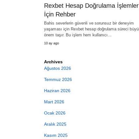
Rexbet Hesap Doğrulama İşlemler
İçin Rehber
Bahis severlerin güvenli ve sorunsuz bir deneyim
yaşaması için Rexbet hesap doğrulama süreci büyü
önem taşır. Bu işlem hem kullanıcı…
10 ay ago
Archives
Ağustos 2026
Temmuz 2026
Haziran 2026
Mart 2026
Ocak 2026
Aralık 2025
Kasım 2025