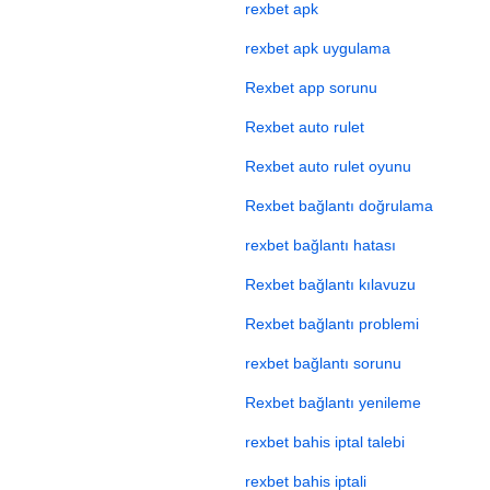
rexbet apk
rexbet apk uygulama
Rexbet app sorunu
Rexbet auto rulet
Rexbet auto rulet oyunu
Rexbet bağlantı doğrulama
rexbet bağlantı hatası
Rexbet bağlantı kılavuzu
Rexbet bağlantı problemi
rexbet bağlantı sorunu
Rexbet bağlantı yenileme
rexbet bahis iptal talebi
rexbet bahis iptali