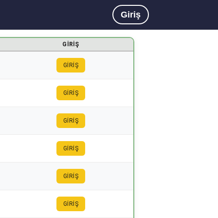
Giriş
GIRIŞ
GİRİŞ
GİRİŞ
GİRİŞ
GİRİŞ
GİRİŞ
GİRİŞ