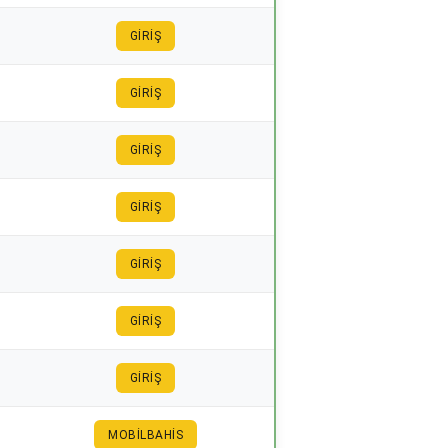
GİRİŞ
GİRİŞ
GİRİŞ
GİRİŞ
GİRİŞ
GİRİŞ
GİRİŞ
MOBILBAHIS