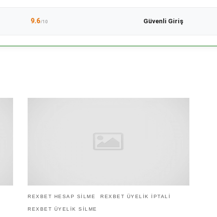
9.6
Güvenli Giriş
/10
REXBET HESAP SILME
REXBET ÜYELIK IPTALI
REXBET ÜYELIK SILME