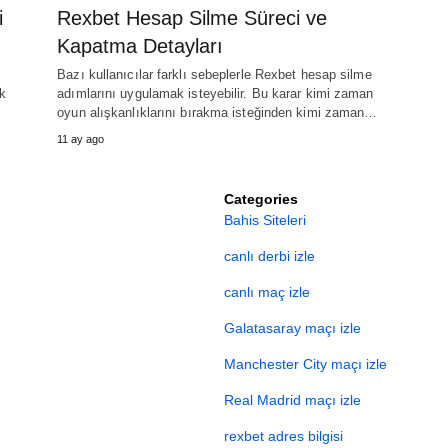
i
Rexbet Hesap Silme Süreci ve
Kapatma Detayları
Bazı kullanıcılar farklı sebeplerle Rexbet hesap silme
k
adımlarını uygulamak isteyebilir. Bu karar kimi zaman
oyun alışkanlıklarını bırakma isteğinden kimi zaman…
11 ay ago
Categories
Bahis Siteleri
canlı derbi izle
canlı maç izle
Galatasaray maçı izle
Manchester City maçı izle
Real Madrid maçı izle
rexbet adres bilgisi