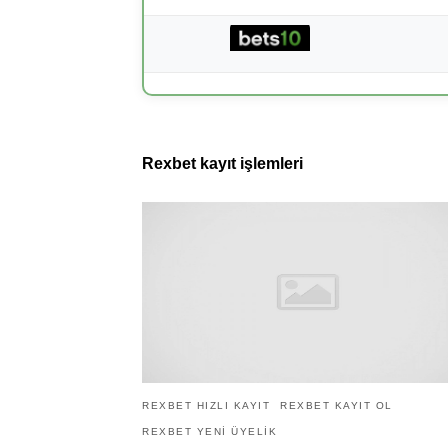
Rexbet kayıt işlemleri
REXBET HIZLI KAYIT
REXBET KAYIT OL
REXBET YENI ÜYELIK