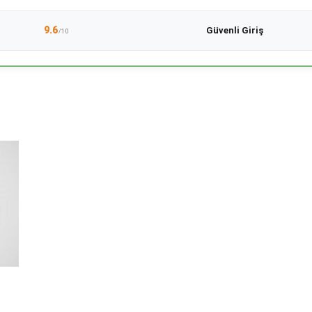
9.6
Güvenli Giriş
/10