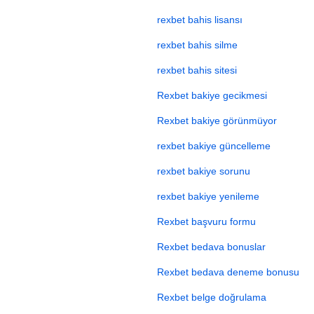
rexbet bahis lisansı
rexbet bahis silme
rexbet bahis sitesi
Rexbet bakiye gecikmesi
Rexbet bakiye görünmüyor
rexbet bakiye güncelleme
rexbet bakiye sorunu
rexbet bakiye yenileme
Rexbet başvuru formu
Rexbet bedava bonuslar
Rexbet bedava deneme bonusu
Rexbet belge doğrulama