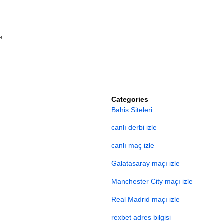
e
Categories
Bahis Siteleri
canlı derbi izle
canlı maç izle
Galatasaray maçı izle
Manchester City maçı izle
Real Madrid maçı izle
rexbet adres bilgisi