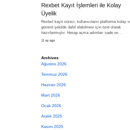
Rexbet Kayıt İşlemleri ile Kolay
Üyelik
Rexbet kayıt süreci, kullanıcıların platforma kolay v
güvenli şekilde dahil olabilmesi için özel olarak
hazırlanmıştır. Hesap açma adımları sade ve…
11 ay ago
Archives
Ağustos 2026
Temmuz 2026
Haziran 2026
Mart 2026
Ocak 2026
Aralık 2025
Kasım 2025