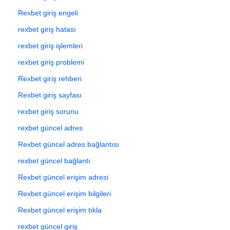
Rexbet giriş engeli
rexbet giriş hatası
rexbet giriş işlemleri
rexbet giriş problemi
Rexbet giriş rehberi
Rexbet giriş sayfası
rexbet giriş sorunu
rexbet güncel adres
Rexbet güncel adres bağlantısı
rexbet güncel bağlantı
Rexbet güncel erişim adresi
Rexbet güncel erişim bilgileri
Rexbet güncel erişim tıkla
rexbet güncel giriş