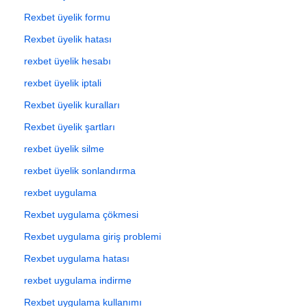
Rexbet üyelik formu
Rexbet üyelik hatası
rexbet üyelik hesabı
rexbet üyelik iptali
Rexbet üyelik kuralları
Rexbet üyelik şartları
rexbet üyelik silme
rexbet üyelik sonlandırma
rexbet uygulama
Rexbet uygulama çökmesi
Rexbet uygulama giriş problemi
Rexbet uygulama hatası
rexbet uygulama indirme
Rexbet uygulama kullanımı