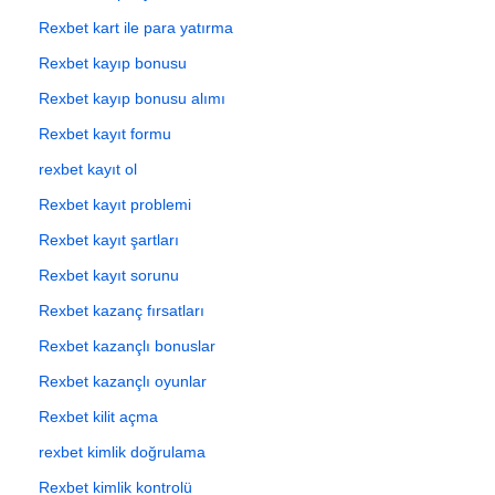
Rexbet kart ile para yatırma
Rexbet kayıp bonusu
Rexbet kayıp bonusu alımı
Rexbet kayıt formu
rexbet kayıt ol
Rexbet kayıt problemi
Rexbet kayıt şartları
Rexbet kayıt sorunu
Rexbet kazanç fırsatları
Rexbet kazançlı bonuslar
Rexbet kazançlı oyunlar
Rexbet kilit açma
rexbet kimlik doğrulama
Rexbet kimlik kontrolü