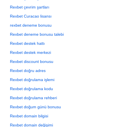
Rexbet çevrim şartları
Rexbet Curacao lisansı
rexbet deneme bonusu
Rexbet deneme bonusu talebi
Rexbet destek hattı
Rexbet destek merkezi
Rexbet discount bonusu
Rexbet doğru adres
Rexbet doğrulama işlemi
Rexbet doğrulama kodu
Rexbet doğrulama rehberi
Rexbet doğum günü bonusu
Rexbet domain bilgisi
Rexbet domain değişimi