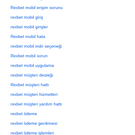
Rexbet mobil erişim sorunu
rexbet mobil giriş
rexbet mobil girişler
Rexbet mobil hata
rexbet mobil indir seçeneği
Rexbet mobil sorun
rexbet mobil uygulama
rexbet müşteri desteği
Rexbet müşteri hattı
rexbet müşteri hizmetleri
rexbet müşteri yardım hattı
rexbet ödeme
rexbet ödeme gecikmesi
rexbet ödeme işlemleri