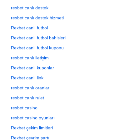
rexbet canlı destek
rexbet canlı destek hizmeti
Rexbet canlı futbol
Rexbet canlı futbol bahisleri
Rexbet canlı futbol kuponu
rexbet canlı iletişim
Rexbet canlı kuponlar
Rexbet canlı link
rexbet canlı oranlar
rexbet canlı rulet
rexbet casino
rexbet casino oyunları
Rexbet çekim limitleri
Rexbet çevrim şartı