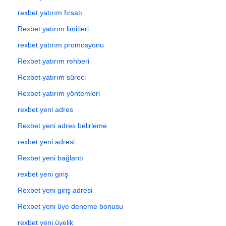
rexbet yatırım fırsatı
Rexbet yatırım limitleri
rexbet yatırım promosyonu
Rexbet yatırım rehberi
Rexbet yatırım süreci
Rexbet yatırım yöntemleri
rexbet yeni adres
Rexbet yeni adres belirleme
rexbet yeni adresi
Rexbet yeni bağlantı
rexbet yeni giriş
Rexbet yeni giriş adresi
Rexbet yeni üye deneme bonusu
rexbet yeni üyelik