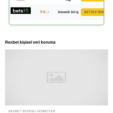
9.6
Güvenli Giriş
BETS10 YENI
/10
Rexbet kişisel veri koruma
REXBET GÜVENLI HIZMETLER