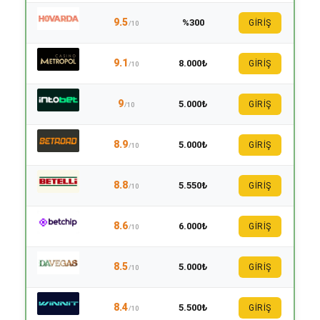
9.5
%300
GİRİŞ
/10
9.1
8.000₺
GİRİŞ
/10
9
5.000₺
GİRİŞ
/10
8.9
5.000₺
GİRİŞ
/10
8.8
5.550₺
GİRİŞ
/10
8.6
6.000₺
GİRİŞ
/10
8.5
5.000₺
GİRİŞ
/10
8.4
5.500₺
GİRİŞ
/10