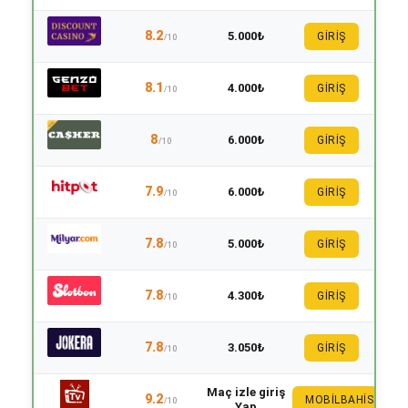
8.2
5.000₺
GİRİŞ
/10
8.1
4.000₺
GİRİŞ
/10
8
6.000₺
GİRİŞ
/10
7.9
6.000₺
GİRİŞ
/10
7.8
5.000₺
GİRİŞ
/10
7.8
4.300₺
GİRİŞ
/10
7.8
3.050₺
GİRİŞ
/10
Maç izle giriş
9.2
MOBILBAHIS
/10
Yap