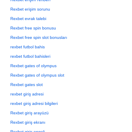
Rexbet erişim sorunu
Rexbet evrak talebi
Rexbet free spin bonusu
Rexbet free spin slot bonusları
rexbet futbol bahis
rexbet futbol bahisleri
Rexbet gates of olympus
Rexbet gates of olympus slot
Rexbet gates slot
rexbet giriş adresi
rexbet giriş adresi bilgileri
Rexbet giriş arayüzü
Rexbet giriş ekranı
Rexbet giriş engeli