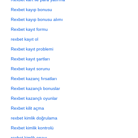
Rexbet kayıp bonusu
Rexbet kayıp bonusu alımı
Rexbet kayıt formu
rexbet kayıt ol
Rexbet kayıt problemi
Rexbet kayıt şartları
Rexbet kayıt sorunu
Rexbet kazanç fırsatları
Rexbet kazançlı bonuslar
Rexbet kazançlı oyunlar
Rexbet kilit açma
rexbet kimlik doğrulama
Rexbet kimlik kontrolü
rexbet kimlik onayı