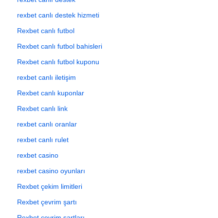
rexbet canlı destek hizmeti
Rexbet canlı futbol
Rexbet canlı futbol bahisleri
Rexbet canlı futbol kuponu
rexbet canlı iletişim
Rexbet canlı kuponlar
Rexbet canlı link
rexbet canlı oranlar
rexbet canlı rulet
rexbet casino
rexbet casino oyunları
Rexbet çekim limitleri
Rexbet çevrim şartı
Rexbet çevrim şartları