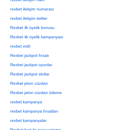
rexbet iletişim numarası
rexbet iletişim twitter
Rexbet ilk üyelik bonusu
Rexbet ilk üyelik kampanyası
rexbet indir
Rexbet jackpot fırsatı
Rexbet jackpot oyunlar
Rexbet jackpot slotlar
Rexbet jeton cüzdan
Rexbet jeton cüzdan ödeme
rexbet kampanya
rexbet kampanya fırsatları
rexbet kampanyalar
Rexbet kart ile para yatırma