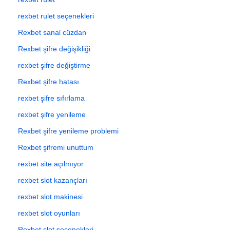
rexbet rulet seçenekleri
Rexbet sanal cüzdan
Rexbet şifre değişikliği
rexbet şifre değiştirme
Rexbet şifre hatası
rexbet şifre sıfırlama
rexbet şifre yenileme
Rexbet şifre yenileme problemi
Rexbet şifremi unuttum
rexbet site açılmıyor
rexbet slot kazançları
rexbet slot makinesi
rexbet slot oyunları
Rexbet slot seçenekleri