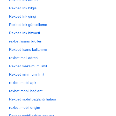
Rexbet link bilgisi
Rexbet link girişi
Rexbet link güncelleme
Rexbet link hizmeti
rexbet lisans bilgileri
Rexbet lisans kullanımı
rexbet mail adresi
Rexbet maksimum limit
Rexbet minimum limit
rexbet mobil apk
rexbet mobil bağlantı
Rexbet mobil bağlantı hatası
rexbet mobil erişim
Rexbet mobil erişim sorunu