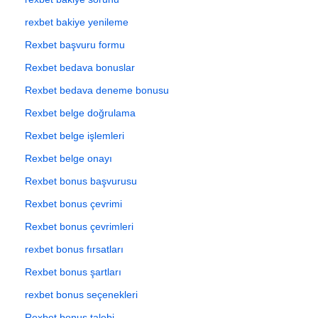
rexbet bakiye yenileme
Rexbet başvuru formu
Rexbet bedava bonuslar
Rexbet bedava deneme bonusu
Rexbet belge doğrulama
Rexbet belge işlemleri
Rexbet belge onayı
Rexbet bonus başvurusu
Rexbet bonus çevrimi
Rexbet bonus çevrimleri
rexbet bonus fırsatları
Rexbet bonus şartları
rexbet bonus seçenekleri
Rexbet bonus talebi