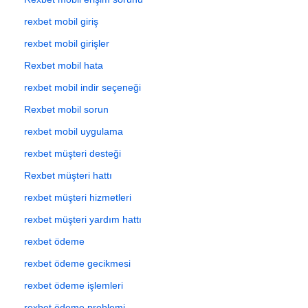
rexbet mobil giriş
rexbet mobil girişler
Rexbet mobil hata
rexbet mobil indir seçeneği
Rexbet mobil sorun
rexbet mobil uygulama
rexbet müşteri desteği
Rexbet müşteri hattı
rexbet müşteri hizmetleri
rexbet müşteri yardım hattı
rexbet ödeme
rexbet ödeme gecikmesi
rexbet ödeme işlemleri
rexbet ödeme problemi