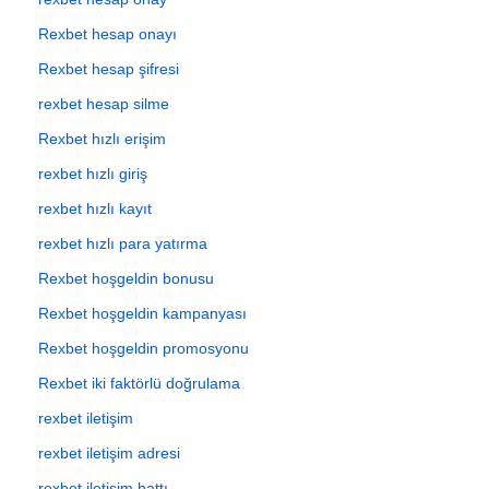
Rexbet hesap onayı
Rexbet hesap şifresi
rexbet hesap silme
Rexbet hızlı erişim
rexbet hızlı giriş
rexbet hızlı kayıt
rexbet hızlı para yatırma
Rexbet hoşgeldin bonusu
Rexbet hoşgeldin kampanyası
Rexbet hoşgeldin promosyonu
Rexbet iki faktörlü doğrulama
rexbet iletişim
rexbet iletişim adresi
rexbet iletişim hattı