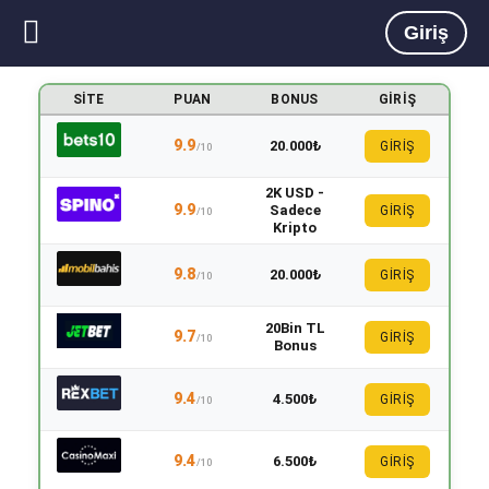
Giriş
SITE
PUAN
BONUS
GIRIŞ
9.9
20.000₺
GİRİŞ
/10
2K USD -
9.9
Sadece
GİRİŞ
/10
Kripto
9.8
20.000₺
GİRİŞ
/10
20Bin TL
9.7
GİRİŞ
/10
Bonus
9.4
4.500₺
GİRİŞ
/10
9.4
6.500₺
GİRİŞ
/10