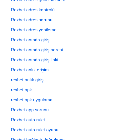
Rexbet adres kontrolü
Rexbet adres sorunu
Rexbet adres yenileme
Rexbet anında giriş
Rexbet anında giriş adresi
Rexbet anında giriş linki
Rexbet anlık erişim
rexbet anlık giriş
rexbet apk
rexbet apk uygulama
Rexbet app sorunu
Rexbet auto rulet
Rexbet auto rulet oyunu
Rexbet bağlantı doğrulama