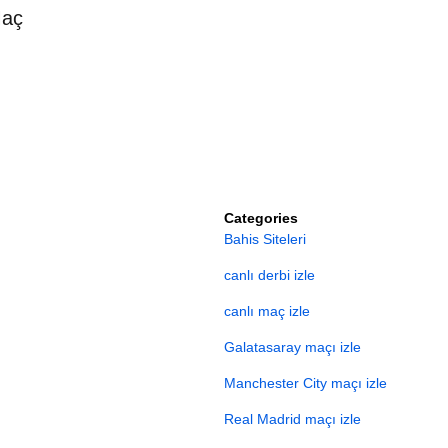
Maç
Categories
Bahis Siteleri
canlı derbi izle
canlı maç izle
Galatasaray maçı izle
Manchester City maçı izle
Real Madrid maçı izle