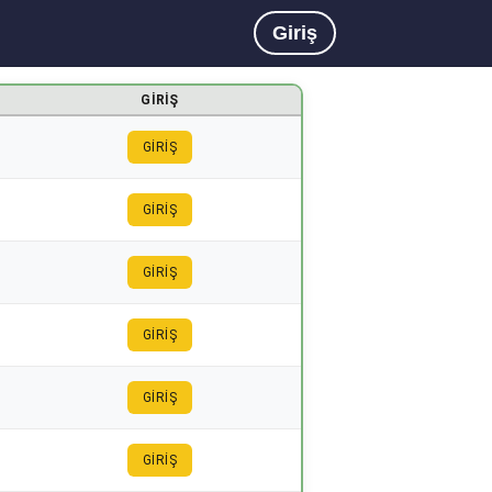
Giriş
GIRIŞ
GİRİŞ
GİRİŞ
GİRİŞ
GİRİŞ
GİRİŞ
GİRİŞ