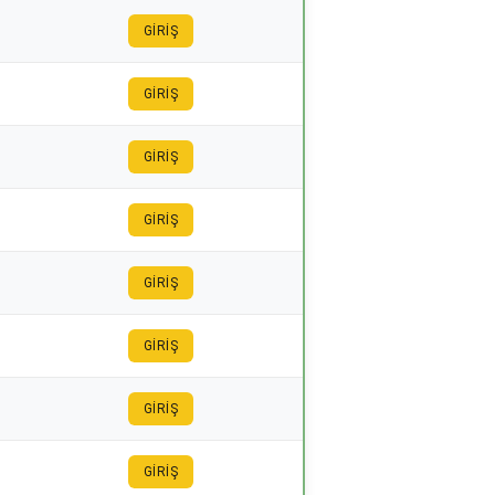
GİRİŞ
GİRİŞ
GİRİŞ
GİRİŞ
GİRİŞ
GİRİŞ
GİRİŞ
GİRİŞ