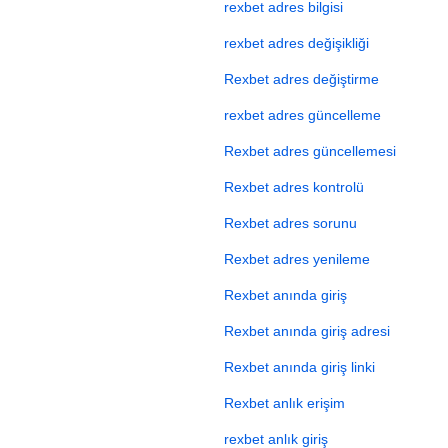
rexbet adres bilgisi
rexbet adres değişikliği
Rexbet adres değiştirme
rexbet adres güncelleme
Rexbet adres güncellemesi
Rexbet adres kontrolü
Rexbet adres sorunu
Rexbet adres yenileme
Rexbet anında giriş
Rexbet anında giriş adresi
Rexbet anında giriş linki
Rexbet anlık erişim
rexbet anlık giriş