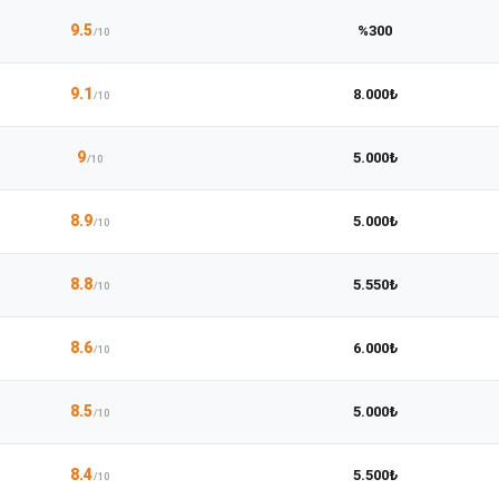
9.5
%300
/10
9.1
8.000₺
/10
9
5.000₺
/10
8.9
5.000₺
/10
8.8
5.550₺
/10
8.6
6.000₺
/10
8.5
5.000₺
/10
8.4
5.500₺
/10