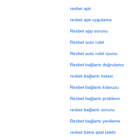
rexbet apk
rexbet apk uygulama
Rexbet app sorunu
Rexbet auto rulet
Rexbet auto rulet oyunu
Rexbet bağlantı doğrulama
rexbet bağlantı hatası
Rexbet bağlantı kılavuzu
Rexbet bağlantı problemi
rexbet bağlantı sorunu
Rexbet bağlantı yenileme
rexbet bahis iptal talebi