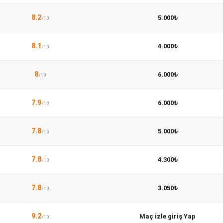
8.2
5.000₺
/10
8.1
4.000₺
/10
8
6.000₺
/10
7.9
6.000₺
/10
7.8
5.000₺
/10
7.8
4.300₺
/10
7.8
3.050₺
/10
9.2
Maç izle giriş Yap
/10