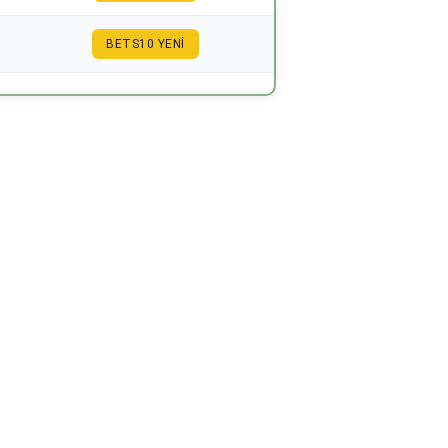
BETS10 YENI