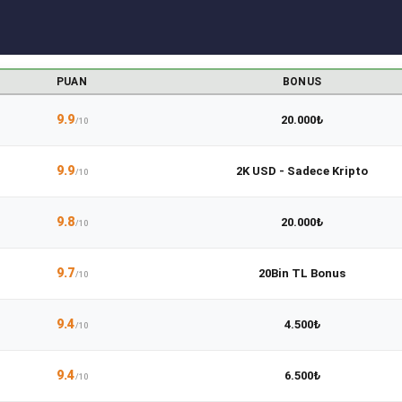
PUAN
BONUS
9.9
20.000₺
/10
9.9
2K USD - Sadece Kripto
/10
9.8
20.000₺
/10
9.7
20Bin TL Bonus
/10
9.4
4.500₺
/10
9.4
6.500₺
/10