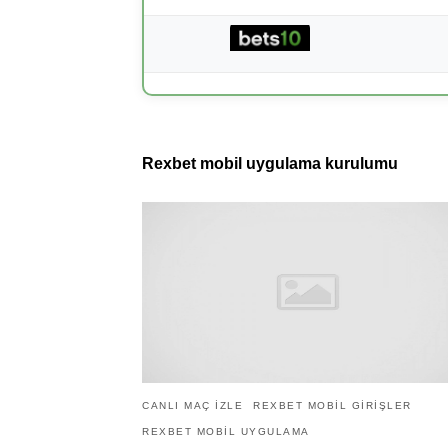
Rexbet mobil uygulama kurulumu
CANLI MAÇ IZLE
REXBET MOBIL GIRIŞLER
REXBET MOBIL UYGULAMA