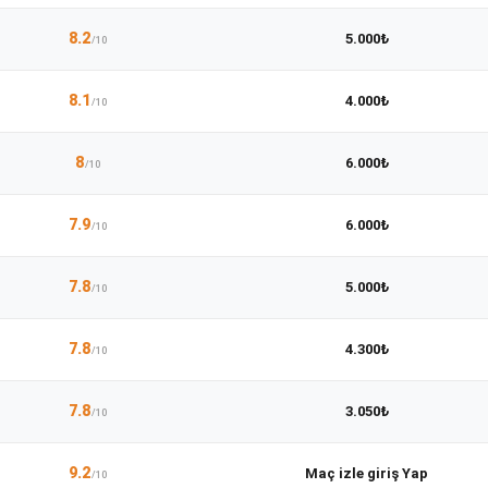
8.2
5.000₺
/10
8.1
4.000₺
/10
8
6.000₺
/10
7.9
6.000₺
/10
7.8
5.000₺
/10
7.8
4.300₺
/10
7.8
3.050₺
/10
9.2
Maç izle giriş Yap
/10